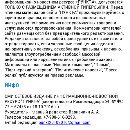
информационно-новостном ресурсе «ПУНКТ-А», допускается
ТОЛЬКО С РАЗМЕЩЕНИЕМ АКТИВНОЙ ГИПЕРСЫЛКИ. Перед
чтением материалов сайта "ПУНКТ-А" проконсультируйтесь с
юристом и врачом, по возможности ознакомьтесь с
инструкцией по применению всех упомянутых товаров и
услуг; имеются противопоказания. Комментарии читателей
сайта размещаются без предварительного редактирования.
Редакция оставляет за собой право удалить их с сайта или
отредактировать, если указанные сообщения содержат
ненормативную лексику, оскорбления, призывы к насилию,
являются злоупотреблением свободой массовой
информации или нарушением иных требований закона.
Материалы с плашками "Новости компаний", "Промо",
"Партнерский материал", "Политические новости", "Пресс -
релиз" публикуются на правах рекламы.
ИНФО
СМИ СЕТЕВОЕ ИЗДАНИЕ ИНФОРМАЦИОННО-НОВОСТНОЙ
РЕСУРС "ПУНКТ-А" (свидетельство Роскомнадзора ЭЛ № ФС
77 – 67475 от 18.10.2016 г.)
Учредитель - главный редактор Варначкин А. А.
Телефон редакции. +7-908-616-0293.
E-mail редакции:
punkt20102010@gmail.com