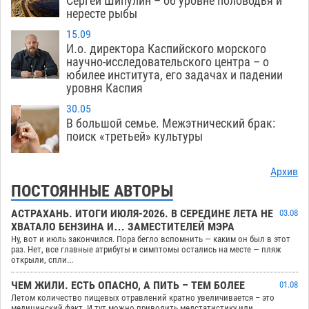
Сергей Шипулин – об уровне половодья и
нересте рыбы
15.09
И.о. директора Каспийского морского
научно-исследовательского центра – о
юбилее института, его задачах и падении
уровня Каспия
30.05
В большой семье. Межэтнический брак:
поиск «третьей» культуры
Архив
ПОСТОЯННЫЕ АВТОРЫ
АСТРАХАНЬ. ИТОГИ ИЮЛЯ-2026. В СЕРЕДИНЕ ЛЕТА НЕ
03.08
ХВАТАЛО БЕНЗИНА И… ЗАМЕСТИТЕЛЕЙ МЭРА
Ну, вот и июль закончился. Пора бегло вспомнить — каким он был в этот
раз. Нет, все главные атрибуты и симптомы остались на месте — пляж
открыли, спли...
ЧЕМ ЖИЛИ. ЕСТЬ ОПАСНО, А ПИТЬ – ТЕМ БОЛЕЕ
01.08
Летом количество пищевых отравлений кратно увеличивается – это
медицинский факт. И тут можно приводить медстатистику или