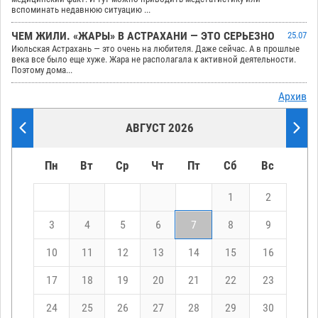
вспоминать недавнюю ситуацию ...
ЧЕМ ЖИЛИ. «ЖАРЫ» В АСТРАХАНИ — ЭТО СЕРЬЕЗНО
25.07
Июльская Астрахань — это очень на любителя. Даже сейчас. А в прошлые
века все было еще хуже. Жара не располагала к активной деятельности.
Поэтому дома...
Архив
АВГУСТ 2026
Пн
Вт
Ср
Чт
Пт
Сб
Вс
1
2
3
4
5
6
7
8
9
10
11
12
13
14
15
16
17
18
19
20
21
22
23
24
25
26
27
28
29
30