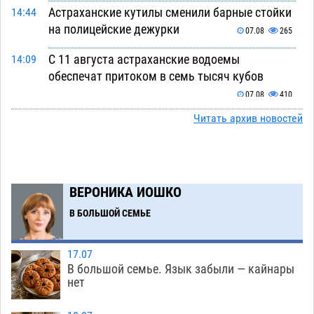
Астраханские кутилы сменили барные стойки
14:44
на полицейские дежурки
07.08
265
С 11 августа астраханские водоемы
14:09
обеспечат притоком в семь тысяч кубов
07.08
410
Читать архив новостей
Астраханский аэропорт попробует отбиться
13:29
от ворон в апелляционном суде
07.08
265
Астраханские археологи откопали древнюю
12:53
помойку
ВЕРОНИКА ИОШКО
07.08
468
В БОЛЬШОЙ СЕМЬЕ
В Астрахани подросток угнал мотоцикл и
11:58
похитил чужие мобильник с банковскими
картами
07.08
271
17.07
В большой семье. Язык забыли — кайнары
Астраханцев ждут на парковом газоне с
11:20
нет
призами и эрмитажными котами
07.08
233