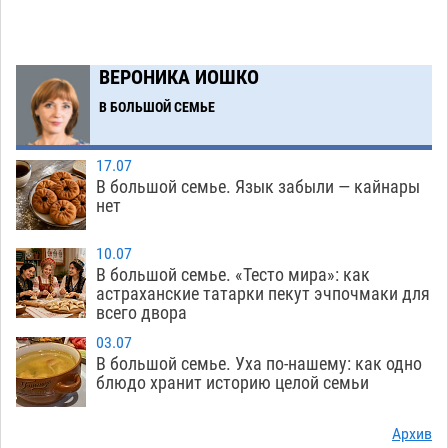
Астраханский следком помог подростку
12:02
получить зарплату за честный труд
08.08
411
ВЕРОНИКА ИОШКО
Фаворитская ноша: астраханские
10:51
В БОЛЬШОЙ СЕМЬЕ
гандболисты крупно проиграли пермякам
08.08
382
17.07
В большой семье. Язык забыли — кайнары
Лидеры чеченской диаспоры в Астрахани
09:00
нет
осудили выходку молодого лихача с улицы
Никольской
08.08
823
10.07
В большой семье. «Тесто мира»: как
Завтра астраханцы проведут день в режиме
18:00
астраханские татарки пекут эчпочмаки для
всего двора
экстремальной температурной нагрузки
07.08
779
03.07
В большой семье. Уха по-нашему: как одно
Астраханский котлован с мусором угрожает
17:09
блюдо хранит историю целой семьи
плодородию Харабалинского района
07.08
610
Архив