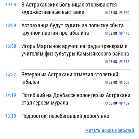
В Астраханских больницах открываются
19:04
художественные выставки
08.08
350
Астраханца будут судить за попытку сбыта
18:09
крупной партии прегабалина
08.08
440
Игорь Мартынов вручил награды тренерам и
16:58
учителям физкультуры Камызякского района
08.08
315
Ветеран из Астрахани отметил столетний
15:32
юбилей
08.08
506
Погибший на Донбассе волонтер из Астрахани
14:19
стал героем мурала
08.08
489
Подросток, перебегавший дорогу вне
13:10
перехода, попал под колеса авто в Астрахани
Читать архив новостей
08.08
614