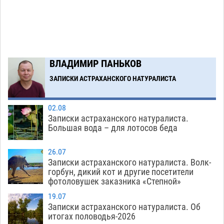
07.08
374
Завтра астраханская жара вновь приблизится
19:36
к 40-градусному пределу
06.08
517
В Астрахани впервые открыли смену по
18:57
ВЛАДИМИР ПАНЬКОВ
теории игр
06.08
463
ЗАПИСКИ АСТРАХАНСКОГО НАТУРАЛИСТА
Загрузить еще
02.08
Записки астраханского натуралиста.
Большая вода – для лотосов беда
26.07
Записки астраханского натуралиста. Волк-
горбун, дикий кот и другие посетители
фотоловушек заказника «Степной»
19.07
Записки астраханского натуралиста. Об
итогах половодья-2026