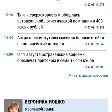
07.08
273
Тяга к сверхскоростям обошлась
15:28
астраханской логистической компании в 400
тысяч рублей
07.08
332
Астраханские кутилы сменили барные стойки
14:44
на полицейские дежурки
07.08
349
С 11 августа астраханские водоемы
14:09
обеспечат притоком в семь тысяч кубов
07.08
688
Читать архив новостей
Астраханский аэропорт попробует отбиться
13:29
от ворон в апелляционном суде
07.08
358
Астраханские археологи откопали древнюю
12:53
помойку
ВЕРОНИКА ИОШКО
07.08
551
В БОЛЬШОЙ СЕМЬЕ
В Астрахани подросток угнал мотоцикл и
11:58