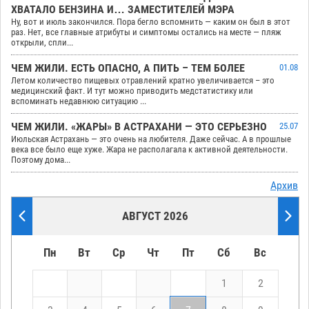
ХВАТАЛО БЕНЗИНА И… ЗАМЕСТИТЕЛЕЙ МЭРА
Ну, вот и июль закончился. Пора бегло вспомнить — каким он был в этот
раз. Нет, все главные атрибуты и симптомы остались на месте — пляж
открыли, спли...
ЧЕМ ЖИЛИ. ЕСТЬ ОПАСНО, А ПИТЬ – ТЕМ БОЛЕЕ
01.08
Летом количество пищевых отравлений кратно увеличивается – это
медицинский факт. И тут можно приводить медстатистику или
вспоминать недавнюю ситуацию ...
ЧЕМ ЖИЛИ. «ЖАРЫ» В АСТРАХАНИ — ЭТО СЕРЬЕЗНО
25.07
Июльская Астрахань — это очень на любителя. Даже сейчас. А в прошлые
века все было еще хуже. Жара не располагала к активной деятельности.
Поэтому дома...
Архив
АВГУСТ 2026
Пн
Вт
Ср
Чт
Пт
Сб
Вс
1
2