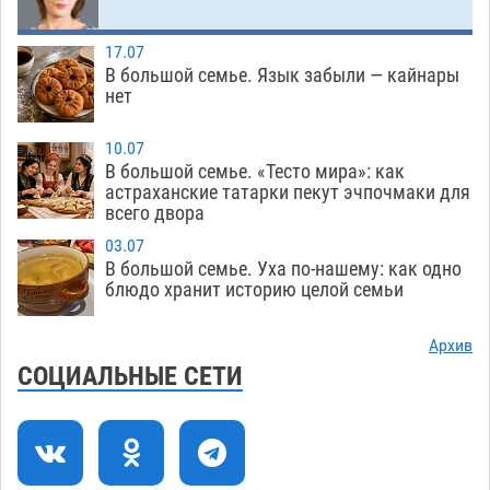
похитил чужие мобильник с банковскими
картами
07.08
332
17.07
В большой семье. Язык забыли — кайнары
Астраханцев ждут на парковом газоне с
11:20
нет
призами и эрмитажными котами
07.08
291
10.07
Астраханский суд встал на сторону МЧС в
10:43
В большой семье. «Тесто мира»: как
астраханские татарки пекут эчпочмаки для
споре за возврат униформы
07.08
392
всего двора
На Всероссийской Спартакиаде астраханские
10:02
03.07
гандболисты уступили казанским «драконам»
В большой семье. Уха по-нашему: как одно
блюдо хранит историю целой семьи
07.08
281
Все пострадавшие при пожаре на
09:25
Архив
Краснодарской в Астрахани скончались
СОЦИАЛЬНЫЕ СЕТИ
07.08
1446
Астраханский суд оценил четыре удара по
08:47
голове полицейского в сто тысяч рублей