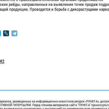
ские рейды, направленные на выявление точек продаж подр
ащей продукции. Проводится и борьба с дикорастущими нар
И2
ериалов, размещенных на информационно-новостном ресурсе «ПУНКТ-А», допус
ИВНОЙ ГИПЕРСЫЛКИ. Перед чтением материалов сайта "ПУНКТ-А" проконсульти
 по возможности ознакомьтесь с инструкцией по применению всех упомянутых 