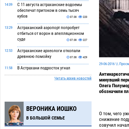
С 11 августа астраханские водоемы
14:09
обеспечат притоком в семь тысяч
кубов
07.08
220
Астраханский аэропорт попробует
13:29
отбиться от ворон в апелляционном
суде
07.08
227
Астраханские археологи откопали
12:53
древнюю помойку
07.08
429
29-06-2016 \\ Прос
В Астрахани подросток угнал
11:58
Антинаркотиче
мотоцикл и похитил чужие мобильник
Читать архив новостей
минувший пери
с банковскими картами
07.08
255
Олега Полумор
обозначили пл
Астраханцев ждут на парковом газоне
11:20
с призами и эрмитажными котами
07.08
220
ВЕРОНИКА ИОШКО
О том, чего у
Астраханский суд встал на сторону
10:43
В БОЛЬШОЙ СЕМЬЕ
снижение подр
МЧС в споре за возврат униформы
озвучил нача
07.08
295