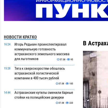
НОВОСТИ КРАТКО
В Астрах
Игорь Редькин проинспектировал
16:24
коммунальную готовность
астраханского земельного массива
для льготников
07.08
95
Тяга к сверхскоростям обошлась
15:28
астраханской логистической
компании в 400 тысяч рублей
07.08
185
Астраханские кутилы сменили барные
14:44
стойки на полицейские дежурки
07.08
220