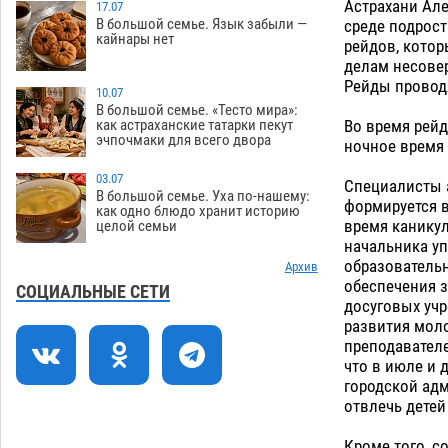
Астрахани Ал
17.07
В большой семье. Язык забыли —
среде подрос
На Всероссийской Спартакиаде
10:02
кайнары нет
рейдов, кото
астраханские гандболисты уступили
делам несове
казанским «драконам»
07.08
220
Рейды проводя
10.07
Все пострадавшие при пожаре на
09:25
В большой семье. «Тесто мира»:
Во время рейд
как астраханские татарки пекут
Краснодарской в Астрахани
эчпочмаки для всего двора
ночное время
скончались
07.08
1146
03.07
Специалисты 
Астраханский суд оценил четыре удара
08:47
В большой семье. Уха по-нашему:
формируется в
по голове полицейского в сто тысяч
как одно блюдо хранит историю
время каникул
целой семьи
рублей
07.08
300
начальника уп
образовательн
Завтра астраханская жара вновь
Архив
19:36
обеспечения з
приблизится к 40-градусному пределу
СОЦИАЛЬНЫЕ СЕТИ
досуговых учр
06.08
453
развития моло
преподавател
В Астрахани впервые открыли смену
18:57
что в июле и 
по теории игр
06.08
418
городской ад
отвлечь детей
В пятницу без электричества окажутся
18:23
Астрахань, Ахтубинск и 6 поселений
Кроме того, 