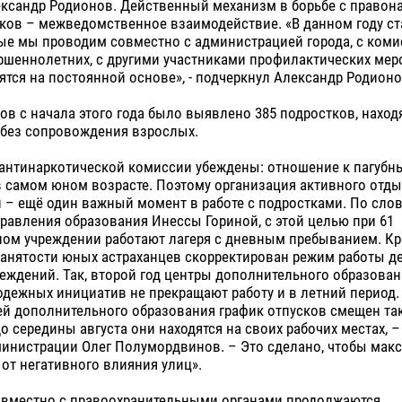
ександр Родионов. Действенный механизм в борьбе с правон
тков – межведомственное взаимодействие. «В данном году с
рые мы проводим совместно с администрацией города, с ком
ршеннолетних, с другими участниками профилактических мер
тся на постоянной основе», - подчеркнул Александр Родионо
ов с начала этого года было выявлено 385 подростков, наход
 без сопровождения взрослых.
антинаркотической комиссии убеждены: отношение к пагуб
 самом юном возрасте. Поэтому организация активного отды
 – ещё один важный момент в работе с подростками. По сло
равления образования Инессы Гориной, с этой целью при 61
ом учреждении работают лагеря с дневным пребыванием. Кро
анятости юных астраханцев скорректирован режим работы де
еждений. Так, второй год центры дополнительного образован
дежных инициатив не прекращают работу и в летний период.
ей дополнительного образования график отпусков смещен та
до середины августа они находятся на своих рабочих местах, –
министрации Олег Полумордвинов. – Это сделано, чтобы мак
 от негативного влияния улиц».
совместно с правоохранительными органами продолжаются