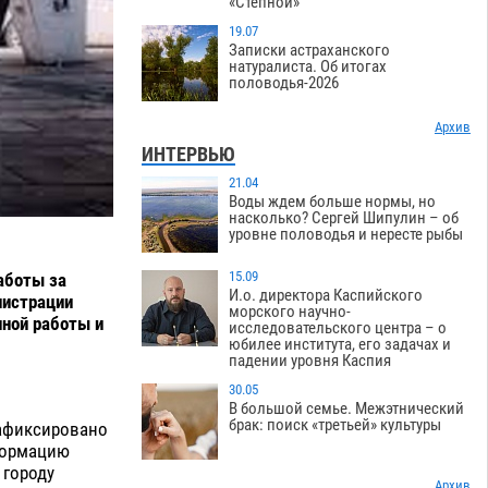
«Степной»
19.07
Записки астраханского
натуралиста. Об итогах
половодья-2026
Архив
ИНТЕРВЬЮ
21.04
Воды ждем больше нормы, но
насколько? Сергей Шипулин – об
уровне половодья и нересте рыбы
15.09
аботы за
И.о. директора Каспийского
нистрации
морского научно-
ной работы и
исследовательского центра – о
юбилее института, его задачах и
падении уровня Каспия
30.05
В большой семье. Межэтнический
брак: поиск «третьей» культуры
 зафиксировано
нформацию
 городу
Архив