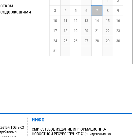
1
2
осткам
3
4
5
6
7
8
9
косодержащими
10
11
12
13
14
15
16
17
18
19
20
21
22
23
24
25
26
27
28
29
30
31
ИНФО
кается ТОЛЬКО
СМИ СЕТЕВОЕ ИЗДАНИЕ ИНФОРМАЦИОННО-
руйтесь с
НОВОСТНОЙ РЕСУРС "ПУНКТ-А" (свидетельство
товаров и