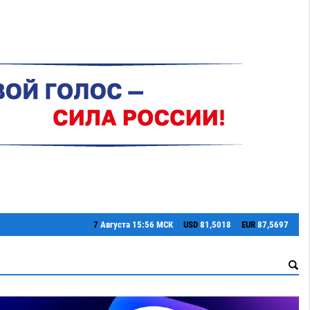
7
Августа
15:56 МСК
USD
81,5018
EUR
87,5697