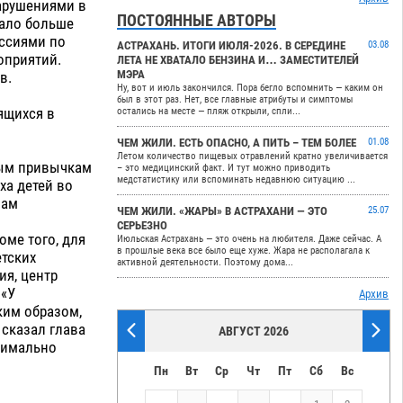
арушениями в
ПОСТОЯННЫЕ АВТОРЫ
тало больше
иссиями по
АСТРАХАНЬ. ИТОГИ ИЮЛЯ-2026. В СЕРЕДИНЕ
03.08
оприятий.
ЛЕТА НЕ ХВАТАЛО БЕНЗИНА И… ЗАМЕСТИТЕЛЕЙ
МЭРА
в.
Ну, вот и июль закончился. Пора бегло вспомнить — каким он
был в этот раз. Нет, все главные атрибуты и симптомы
ящихся в
остались на месте — пляж открыли, спли...
ЧЕМ ЖИЛИ. ЕСТЬ ОПАСНО, А ПИТЬ – ТЕМ БОЛЕЕ
01.08
Летом количество пищевых отравлений кратно увеличивается
ным привычкам
– это медицинский факт. И тут можно приводить
медстатистику или вспоминать недавнюю ситуацию ...
ха детей во
вам
ЧЕМ ЖИЛИ. «ЖАРЫ» В АСТРАХАНИ — ЭТО
25.07
СЕРЬЕЗНО
ме того, для
Июльская Астрахань — это очень на любителя. Даже сейчас. А
в прошлые века все было еще хуже. Жара не располагала к
тских
активной деятельности. Поэтому дома...
ия, центр
 «У
Архив
ким образом,
 сказал глава
АВГУСТ 2026
симально
Пн
Вт
Ср
Чт
Пт
Сб
Вс