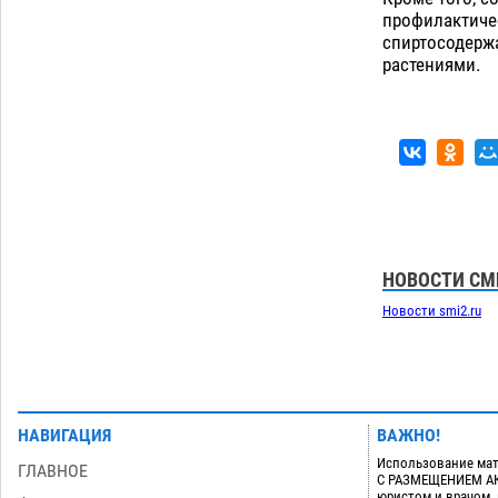
06.08
432
профилактиче
спиртосодерж
В астраханском поселке ведутся
17:40
растениями.
работы по двум федеральным
проектам
06.08
417
Загрузить еще
НОВОСТИ СМ
Новости smi2.ru
НАВИГАЦИЯ
ВАЖНО!
Использование мат
ГЛАВНОЕ
С РАЗМЕЩЕНИЕМ АКТ
юристом и врачом,