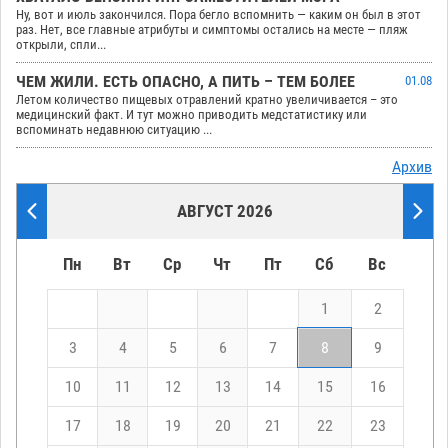
Ну, вот и июль закончился. Пора бегло вспомнить — каким он был в этот
раз. Нет, все главные атрибуты и симптомы остались на месте — пляж
открыли, спли...
ЧЕМ ЖИЛИ. ЕСТЬ ОПАСНО, А ПИТЬ – ТЕМ БОЛЕЕ
01.08
Летом количество пищевых отравлений кратно увеличивается – это
медицинский факт. И тут можно приводить медстатистику или
вспоминать недавнюю ситуацию ...
Архив
АВГУСТ 2026
Пн
Вт
Ср
Чт
Пт
Сб
Вс
1
2
3
4
5
6
7
8
9
10
11
12
13
14
15
16
17
18
19
20
21
22
23