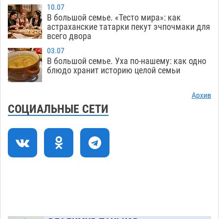
земельного массива для льготников
10.07
В большой семье. «Тесто мира»: как
07.08
516
астраханские татарки пекут эчпочмаки для
всего двора
Тяга к сверхскоростям обошлась
15:28
астраханской логистической компании в 400
03.07
В большой семье. Уха по-нашему: как одно
тысяч рублей
07.08
546
блюдо хранит историю целой семьи
Астраханские кутилы сменили барные стойки
14:44
на полицейские дежурки
Архив
07.08
556
СОЦИАЛЬНЫЕ СЕТИ
С 11 августа астраханские водоемы
14:09
обеспечат притоком в семь тысяч кубов
07.08
1307
Астраханский аэропорт попробует отбиться
13:29
от ворон в апелляционном суде
07.08
552
Астраханские археологи откопали древнюю
12:53
помойку
07.08
729