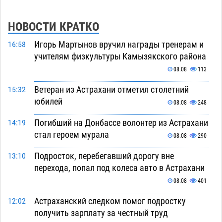
НОВОСТИ КРАТКО
Игорь Мартынов вручил награды тренерам и
16:58
учителям физкультуры Камызякского района
08.08
113
Ветеран из Астрахани отметил столетний
15:32
юбилей
08.08
248
Погибший на Донбассе волонтер из Астрахани
14:19
стал героем мурала
08.08
290
Подросток, перебегавший дорогу вне
13:10
перехода, попал под колеса авто в Астрахани
08.08
401
Астраханский следком помог подростку
12:02
получить зарплату за честный труд