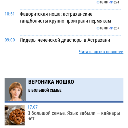
08.08
274
Фаворитская ноша: астраханские
10:51
гандболисты крупно проиграли пермякам
08.08
267
Лидеры чеченской диаспоры в Астрахани
09:00
осудили выходку молодого лихача с улицы
Читать архив новостей
Никольской
08.08
645
Завтра астраханцы проведут день в режиме
18:00
экстремальной температурной нагрузки
ВЕРОНИКА ИОШКО
07.08
664
В БОЛЬШОЙ СЕМЬЕ
Астраханский котлован с мусором угрожает
17:09
плодородию Харабалинского района
07.08
517
17.07
В большой семье. Язык забыли — кайнары
Игорь Редькин проинспектировал
16:24
нет
коммунальную готовность астраханского