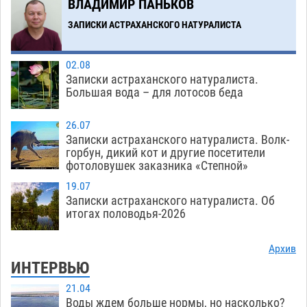
ВЛАДИМИР ПАНЬКОВ
В Астрахани подросток угнал мотоцикл и
11:58
похитил чужие мобильник с банковскими
ЗАПИСКИ АСТРАХАНСКОГО НАТУРАЛИСТА
картами
07.08
474
02.08
Записки астраханского натуралиста.
Загрузить еще
Большая вода – для лотосов беда
26.07
Записки астраханского натуралиста. Волк-
горбун, дикий кот и другие посетители
фотоловушек заказника «Степной»
19.07
Записки астраханского натуралиста. Об
итогах половодья-2026
Архив
ИНТЕРВЬЮ
21.04
Воды ждем больше нормы, но насколько?