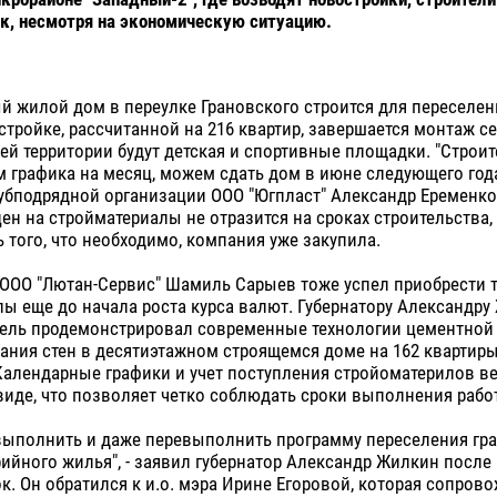
к, несмотря на экономическую ситуацию.
 жилой дом в переулке Грановского строится для переселен
стройке, рассчитанной на 216 квартир, завершается монтаж с
й территории будут детская и спортивные площадки. "Строит
 графика на месяц, можем сдать дом в июне следующего года"
убподрядной организации ООО "Югпласт" Александр Еременко.
цен на стройматериалы не отразится на сроках строительства, 
 того, что необходимо, компания уже закупила.
ООО "Лютан-Сервис" Шамиль Сарыев тоже успел приобрести т
ы еще до начала роста курса валют. Губернатору Александру
ель продемонстрировал современные технологии цементной
ания стен в десятиэтажном строящемся доме на 162 квартиры
алендарные графики и учет поступления стройоматерилов ве
иде, что позволяет четко соблюдать сроки выполнения рабо
ыполнить и даже перевыполнить программу переселения гр
рийного жилья", - заявил губернатор Александр Жилкин посл
. Он обратился к и.о. мэра Ирине Егоровой, которая сопрово