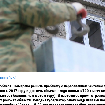
мотров (
3772
)
область намерена решить проблему с переселением жителей в
ов к 2017 году и достичь объема ввода жилья в 700 тысяч кв
 метров больше, чем в этом году). В настоящее время строите
ех районах области. Сегодня губернатор Александр Жилкин по
крорайоне "Западный-2", где возводят новостройки, строители