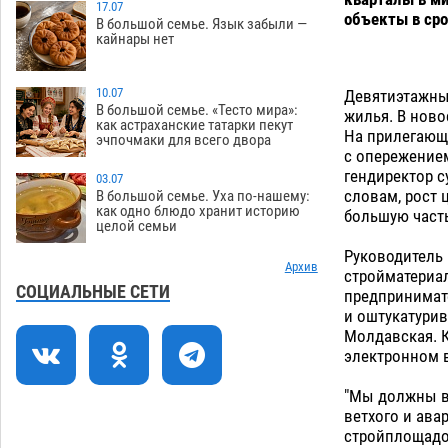
17.07
объекты в сро
В большой семье. Язык забыли —
Астраханцев ждут на парковом газоне
11:20
кайнары нет
с призами и эрмитажными котами
07.08
235
10.07
Девятиэтажный
Астраханский суд встал на сторону
10:43
В большой семье. «Тесто мира»:
жилья. В ново
как астраханские татарки пекут
МЧС в споре за возврат униформы
На прилегающе
эчпочмаки для всего двора
07.08
321
с опережением
гендиректор с
03.07
На Всероссийской Спартакиаде
10:02
словам, рост 
В большой семье. Уха по-нашему:
астраханские гандболисты уступили
как одно блюдо хранит историю
большую часть
целой семьи
казанским «драконам»
07.08
236
Руководитель 
Все пострадавшие при пожаре на
Архив
09:25
стройматериал
Краснодарской в Астрахани
СОЦИАЛЬНЫЕ СЕТИ
предпринимат
скончались
07.08
1196
и оштукатурив
Молдавская. К
Астраханский суд оценил четыре удара
08:47
электронном в
по голове полицейского в сто тысяч
рублей
07.08
318
"Мы должны в
ветхого и ава
Завтра астраханская жара вновь
19:36
стройплощадок