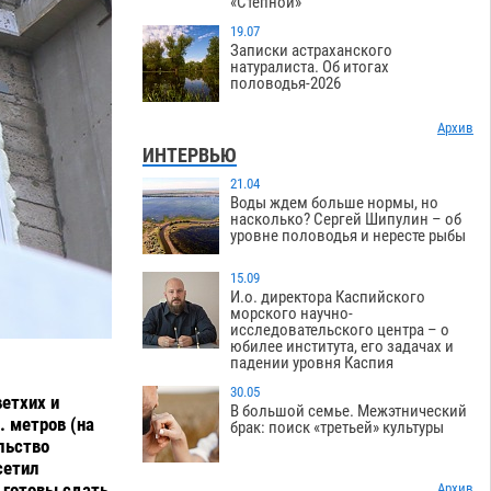
«Степной»
19.07
Записки астраханского
натуралиста. Об итогах
половодья-2026
Архив
ИНТЕРВЬЮ
21.04
Воды ждем больше нормы, но
насколько? Сергей Шипулин – об
уровне половодья и нересте рыбы
15.09
И.о. директора Каспийского
морского научно-
исследовательского центра – о
юбилее института, его задачах и
падении уровня Каспия
30.05
етхих и
В большой семье. Межэтнический
. метров (на
брак: поиск «третьей» культуры
льство
сетил
 готовы сдать
Архив