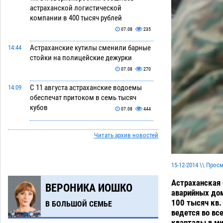
астраханской логистической
компании в 400 тысяч рублей
07.08
235
Астраханские кутилы сменили барные
14:44
стойки на полицейские дежурки
07.08
270
С 11 августа астраханские водоемы
14:09
обеспечат притоком в семь тысяч
кубов
07.08
444
Астраханский аэропорт попробует
13:29
Читать архив новостей
отбиться от ворон в апелляционном
суде
07.08
275
15-12-2014 \\ Прос
Астраханские археологи откопали
12:53
древнюю помойку
07.08
474
Астраханская 
ВЕРОНИКА ИОШКО
аварийных дом
В Астрахани подросток угнал
11:58
100 тысяч кв.
В БОЛЬШОЙ СЕМЬЕ
мотоцикл и похитил чужие мобильник
ведется во вс
с банковскими картами
07.08
275
кварталы в ми