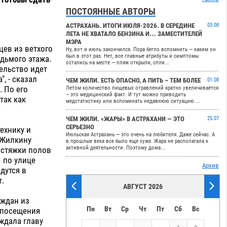
ПОСТОЯННЫЕ АВТОРЫ
АСТРАХАНЬ. ИТОГИ ИЮЛЯ-2026. В СЕРЕДИНЕ
03.08
ЛЕТА НЕ ХВАТАЛО БЕНЗИНА И… ЗАМЕСТИТЕЛЕЙ
МЭРА
цев из ветхого
Ну, вот и июль закончился. Пора бегло вспомнить — каким он
был в этот раз. Нет, все главные атрибуты и симптомы
едьмого этажа.
остались на месте — пляж открыли, спли...
ельство идет
, - сказал
ЧЕМ ЖИЛИ. ЕСТЬ ОПАСНО, А ПИТЬ – ТЕМ БОЛЕЕ
01.08
 По его
Летом количество пищевых отравлений кратно увеличивается
– это медицинский факт. И тут можно приводить
так как
медстатистику или вспоминать недавнюю ситуацию ...
ЧЕМ ЖИЛИ. «ЖАРЫ» В АСТРАХАНИ — ЭТО
25.07
СЕРЬЕЗНО
ехнику и
Июльская Астрахань — это очень на любителя. Даже сейчас. А
 Жилкину
в прошлые века все было еще хуже. Жара не располагала к
активной деятельности. Поэтому дома...
 стяжки полов
 по улице
Архив
дутся в
т.
АВГУСТ 2026
аждан из
Пн
Вт
Ср
Чт
Пт
Сб
Вс
е посещения
ждала главу