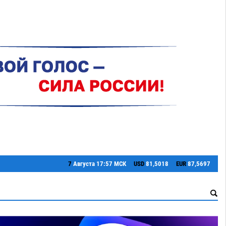
7
Августа
17:57 МСК
USD
81,5018
EUR
87,5697