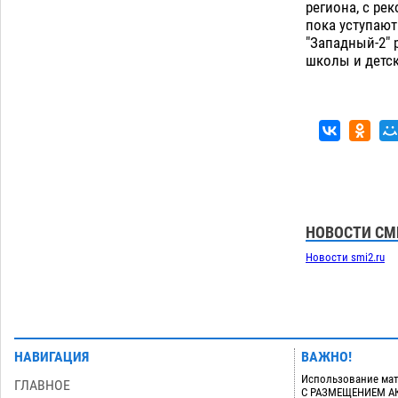
приблизится к 40-градусному пределу
региона, с ре
06.08
469
пока уступают
"Западный-2" 
В Астрахани впервые открыли смену
18:57
школы и детск
по теории игр
06.08
430
Загрузить еще
НОВОСТИ СМ
Новости smi2.ru
НАВИГАЦИЯ
ВАЖНО!
Использование мат
ГЛАВНОЕ
С РАЗМЕЩЕНИЕМ АКТ