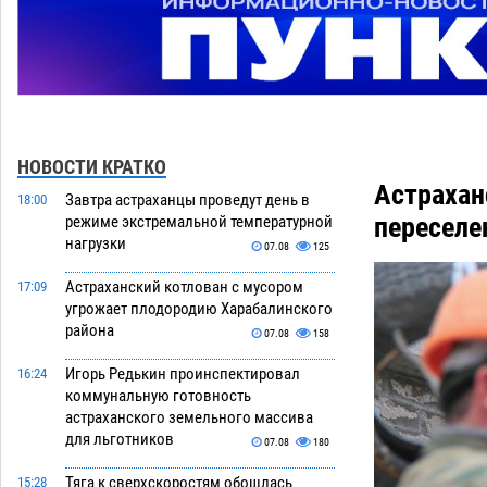
НОВОСТИ КРАТКО
Астрахан
Завтра астраханцы проведут день в
18:00
переселе
режиме экстремальной температурной
нагрузки
07.08
125
Астраханский котлован с мусором
17:09
угрожает плодородию Харабалинского
района
07.08
158
Игорь Редькин проинспектировал
16:24
коммунальную готовность
астраханского земельного массива
для льготников
07.08
180
Тяга к сверхскоростям обошлась
15:28