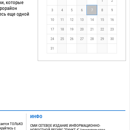
1
2
ни, которые
крорайон
3
4
5
6
7
8
9
есь еще одной
10
11
12
13
14
15
16
17
18
19
20
21
22
23
24
25
26
27
28
29
30
31
ИНФО
кается ТОЛЬКО
СМИ СЕТЕВОЕ ИЗДАНИЕ ИНФОРМАЦИОННО-
руйтесь с
НОВОСТНОЙ РЕСУРС "ПУНКТ-А" (свидетельство