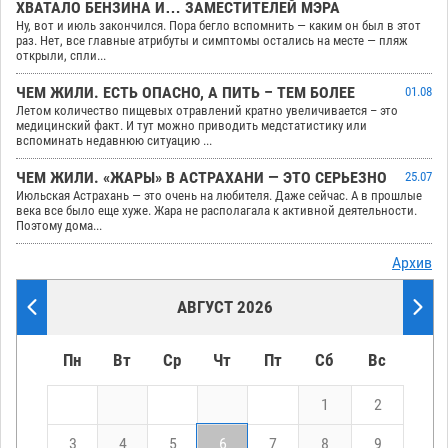
ХВАТАЛО БЕНЗИНА И… ЗАМЕСТИТЕЛЕЙ МЭРА
Ну, вот и июль закончился. Пора бегло вспомнить — каким он был в этот
раз. Нет, все главные атрибуты и симптомы остались на месте — пляж
открыли, спли...
ЧЕМ ЖИЛИ. ЕСТЬ ОПАСНО, А ПИТЬ – ТЕМ БОЛЕЕ
01.08
Летом количество пищевых отравлений кратно увеличивается – это
медицинский факт. И тут можно приводить медстатистику или
вспоминать недавнюю ситуацию ...
ЧЕМ ЖИЛИ. «ЖАРЫ» В АСТРАХАНИ — ЭТО СЕРЬЕЗНО
25.07
Июльская Астрахань — это очень на любителя. Даже сейчас. А в прошлые
века все было еще хуже. Жара не располагала к активной деятельности.
Поэтому дома...
Архив
АВГУСТ 2026
Пн
Вт
Ср
Чт
Пт
Сб
Вс
1
2
3
4
5
6
7
8
9