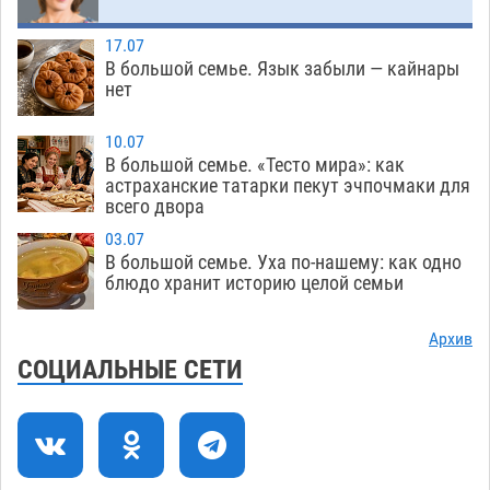
зеленые зоны на автоматический полив
06.08
242
17.07
В большой семье. Язык забыли — кайнары
Скончался второй ребенок после пожара в
13:13
нет
Астрахани
06.08
605
10.07
Астраханские гандболисты с крупной победы
12:49
В большой семье. «Тесто мира»: как
стартовали на Всероссийской Спартакиаде
астраханские татарки пекут эчпочмаки для
всего двора
06.08
291
03.07
В астраханском селе невестка изрешетила
12:16
В большой семье. Уха по-нашему: как одно
машину свекрови
блюдо хранит историю целой семьи
06.08
439
Астраханские приставы выдворили 12
11:45
Архив
нелегалов прямым рейсом из Шереметьево
СОЦИАЛЬНЫЕ СЕТИ
06.08
291
Как астраханцы назвали своих детей в июле
11:08
06.08
306