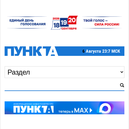
6
Августа
23:7 МСК