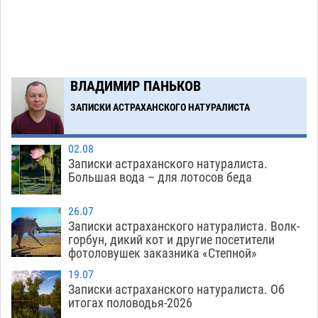
В Астрахани несовершеннолетнему дали
10:30
условные 1,5 года за найденные 200 г
растения с наркотой
06.08
290
Загрузить еще
ВЛАДИМИР ПАНЬКОВ
ЗАПИСКИ АСТРАХАНСКОГО НАТУРАЛИСТА
02.08
Записки астраханского натуралиста.
Большая вода – для лотосов беда
26.07
Записки астраханского натуралиста. Волк-
горбун, дикий кот и другие посетители
фотоловушек заказника «Степной»
19.07
Записки астраханского натуралиста. Об
итогах половодья-2026