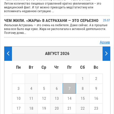
Летом количество пищевых отравлений кратно увеличивается – это
медицинский факт. И тут можно приводить медстатистику или
вспоминать недавнюю ситуацию ...
ЧЕМ ЖИЛИ. «ЖАРЫ» В АСТРАХАНИ — ЭТО СЕРЬЕЗНО
25.07
Июльская Астрахань — это очень на любителя. Даже сейчас. А в прошлые
века все было еще хуже. Жара не располагала к активной деятельности.
Поэтому дома...
Архив
АВГУСТ 2026
Пн
Вт
Ср
Чт
Пт
Сб
Вс
1
2
3
4
5
6
7
8
9
10
11
12
13
14
15
16
17
18
19
20
21
22
23