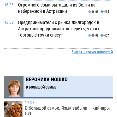
Огромного сома вытащили из Волги на
16:36
набережной в Астрахани
06.08
415
Предприниматели с рынка Жилгородок в
16:02
Астрахани продолжают не верить, что их
торговые точки снесут
06.08
407
Ящерицу из астраханской пустыни поместили
15:22
на новой серебряной монете Банка России
Читать архив новостей
06.08
312
Буддийские святыни из Астрахани выставили
14:35
в музее Пушкина в Москве
06.08
287
ВЕРОНИКА ИОШКО
Мэрия Астрахани переводит городские
13:50
В БОЛЬШОЙ СЕМЬЕ
зеленые зоны на автоматический полив
06.08
299
17.07
В большой семье. Язык забыли — кайнары
Скончался второй ребенок после пожара в
13:13
нет