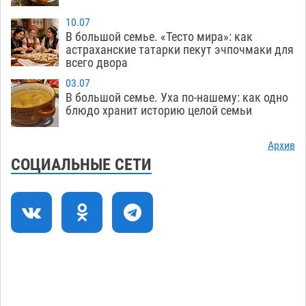
Астрахани
06.08
722
10.07
Астраханские гандболисты с крупной победы
12:49
В большой семье. «Тесто мира»: как
стартовали на Всероссийской Спартакиаде
астраханские татарки пекут эчпочмаки для
всего двора
06.08
350
03.07
В астраханском селе невестка изрешетила
12:16
В большой семье. Уха по-нашему: как одно
машину свекрови
блюдо хранит историю целой семьи
06.08
504
Астраханские приставы выдворили 12
11:45
Архив
нелегалов прямым рейсом из Шереметьево
СОЦИАЛЬНЫЕ СЕТИ
06.08
349
Как астраханцы назвали своих детей в июле
11:08
06.08
359
В Астрахани несовершеннолетнему дали
10:30
условные 1,5 года за найденные 200 г
растения с наркотой
06.08
347