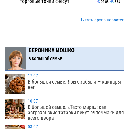
торговые точки снесут
06.08
338
Ящерицу из астраханской пустыни поместили
15:22
на новой серебряной монете Банка России
Читать архив новостей
06.08
274
Буддийские святыни из Астрахани выставили
14:35
в музее Пушкина в Москве
06.08
247
ВЕРОНИКА ИОШКО
Мэрия Астрахани переводит городские
13:50
В БОЛЬШОЙ СЕМЬЕ
зеленые зоны на автоматический полив
06.08
259
17.07
В большой семье. Язык забыли — кайнары
Скончался второй ребенок после пожара в
13:13
нет
Астрахани
06.08
644
10.07
Астраханские гандболисты с крупной победы
12:49
В большой семье. «Тесто мира»: как
стартовали на Всероссийской Спартакиаде
астраханские татарки пекут эчпочмаки для
всего двора
06.08
311
03.07