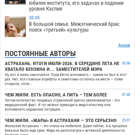
юбилее института, его задачах и падении
уровня Каспия
30.05
В большой семье. Межэтнический брак:
поиск «третьей» культуры
Архив
ПОСТОЯННЫЕ АВТОРЫ
АСТРАХАНЬ. ИТОГИ ИЮЛЯ-2026. В СЕРЕДИНЕ ЛЕТА НЕ
03.08
ХВАТАЛО БЕНЗИНА И… ЗАМЕСТИТЕЛЕЙ МЭРА
Ну, вот и июль закончился. Пора бегло вспомнить — каким он был в этот
раз. Нет, все главные атрибуты и симптомы остались на месте — пляж
открыли, спли...
ЧЕМ ЖИЛИ. ЕСТЬ ОПАСНО, А ПИТЬ – ТЕМ БОЛЕЕ
01.08
Летом количество пищевых отравлений кратно увеличивается – это
медицинский факт. И тут можно приводить медстатистику или
вспоминать недавнюю ситуацию ...
ЧЕМ ЖИЛИ. «ЖАРЫ» В АСТРАХАНИ — ЭТО СЕРЬЕЗНО
25.07
Июльская Астрахань — это очень на любителя. Даже сейчас. А в прошлые
века все было еще хуже. Жара не располагала к активной деятельности.
Поэтому дома...