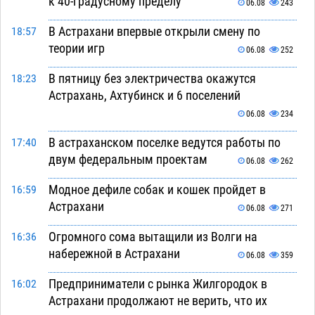
к 40-градусному пределу
06.08
243
В Астрахани впервые открыли смену по
18:57
теории игр
06.08
252
В пятницу без электричества окажутся
18:23
Астрахань, Ахтубинск и 6 поселений
06.08
234
В астраханском поселке ведутся работы по
17:40
двум федеральным проектам
06.08
262
Модное дефиле собак и кошек пройдет в
16:59
Астрахани
06.08
271
Огромного сома вытащили из Волги на
16:36
набережной в Астрахани
06.08
359
Предприниматели с рынка Жилгородок в
16:02
Астрахани продолжают не верить, что их