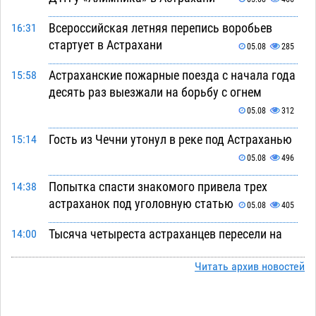
Всероссийская летняя перепись воробьев
16:31
стартует в Астрахани
05.08
285
Астраханские пожарные поезда с начала года
15:58
десять раз выезжали на борьбу с огнем
05.08
312
Гость из Чечни утонул в реке под Астраханью
15:14
05.08
496
Попытка спасти знакомого привела трех
14:38
астраханок под уголовную статью
05.08
405
Тысяча четыреста астраханцев пересели на
14:00
электромобили
05.08
407
Читать архив новостей
Глава крупного астраханского города
13:23
поставил жителей перед непростым выбором