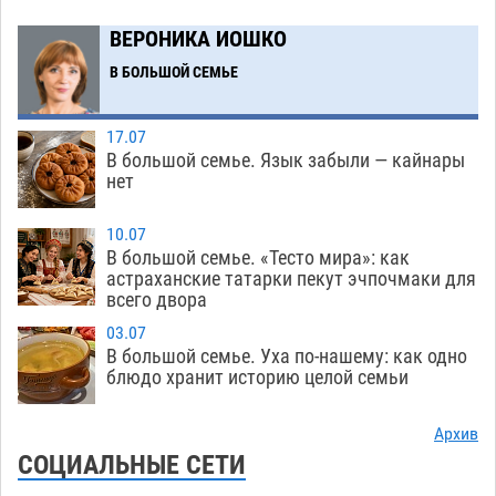
05.08
1182
ВЕРОНИКА ИОШКО
Младенец погиб в крупном пожаре в
12:51
Астрахани
В БОЛЬШОЙ СЕМЬЕ
05.08
459
У астраханца в морозильной камере
12:23
17.07
обнаружили почти полсотни стерлядей
В большой семье. Язык забыли — кайнары
05.08
414
нет
Астраханец проведет за решеткой 2 года и
11:54
10.07
выплатит миллионный ущерб за смертельную
В большой семье. «Тесто мира»: как
небрежность за рулем
астраханские татарки пекут эчпочмаки для
05.08
376
всего двора
В Астрахани возле Нового моста спасли
11:22
03.07
подростка на пенопласте
05.08
446
В большой семье. Уха по-нашему: как одно
блюдо хранит историю целой семьи
Астраханцам ответили на важный вопрос о
10:48
территориальном отряде «Барс»
05.08
394
Архив
СОЦИАЛЬНЫЕ СЕТИ
На астраханских полях начался сбор томатов
10:13