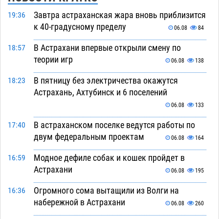
Завтра астраханская жара вновь приблизится
19:36
к 40-градусному пределу
06.08
84
В Астрахани впервые открыли смену по
18:57
теории игр
06.08
138
В пятницу без электричества окажутся
18:23
Астрахань, Ахтубинск и 6 поселений
06.08
133
В астраханском поселке ведутся работы по
17:40
двум федеральным проектам
06.08
164
Модное дефиле собак и кошек пройдет в
16:59
Астрахани
06.08
195
Огромного сома вытащили из Волги на
16:36
набережной в Астрахани
06.08
260