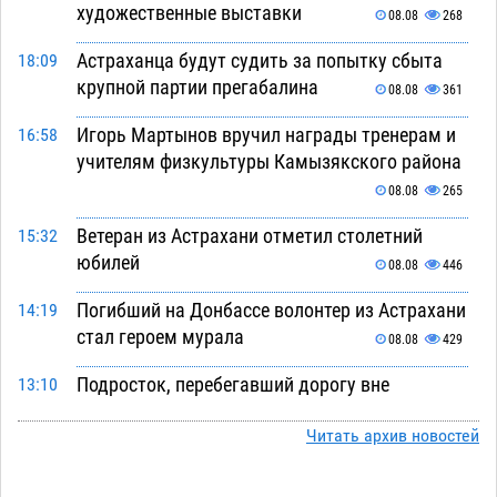
художественные выставки
08.08
268
Астраханца будут судить за попытку сбыта
18:09
крупной партии прегабалина
08.08
361
Игорь Мартынов вручил награды тренерам и
16:58
учителям физкультуры Камызякского района
08.08
265
Ветеран из Астрахани отметил столетний
15:32
юбилей
08.08
446
Погибший на Донбассе волонтер из Астрахани
14:19
стал героем мурала
08.08
429
Подросток, перебегавший дорогу вне
13:10
перехода, попал под колеса авто в Астрахани
Читать архив новостей
08.08
567
Астраханский следком помог подростку
12:02