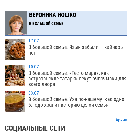
получить зарплату за честный труд
08.08
369
ВЕРОНИКА ИОШКО
Фаворитская ноша: астраханские
10:51
В БОЛЬШОЙ СЕМЬЕ
гандболисты крупно проиграли пермякам
08.08
342
17.07
В большой семье. Язык забыли — кайнары
Лидеры чеченской диаспоры в Астрахани
09:00
нет
осудили выходку молодого лихача с улицы
Никольской
08.08
764
10.07
В большой семье. «Тесто мира»: как
Завтра астраханцы проведут день в режиме
18:00
астраханские татарки пекут эчпочмаки для
всего двора
экстремальной температурной нагрузки
07.08
744
03.07
В большой семье. Уха по-нашему: как одно
Астраханский котлован с мусором угрожает
17:09
блюдо хранит историю целой семьи
плодородию Харабалинского района
07.08
579
Архив
СОЦИАЛЬНЫЕ СЕТИ
Игорь Редькин проинспектировал
16:24