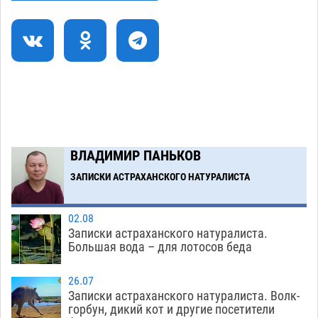
коммунальную готовность астраханского
земельного массива для льготников
07.08
582
Тяга к сверхскоростям обошлась
15:28
астраханской логистической компании в 400
тысяч рублей
07.08
603
Астраханские кутилы сменили барные стойки
14:44
ВЛАДИМИР ПАНЬКОВ
на полицейские дежурки
07.08
618
ЗАПИСКИ АСТРАХАНСКОГО НАТУРАЛИСТА
Загрузить еще
02.08
Записки астраханского натуралиста.
Большая вода – для лотосов беда
26.07
Записки астраханского натуралиста. Волк-
горбун, дикий кот и другие посетители