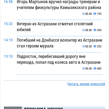
Игорь Мартынов вручил награды тренерам и
16:58
учителям физкультуры Камызякского района
08.08
193
Ветеран из Астрахани отметил столетний
15:32
юбилей
08.08
345
Погибший на Донбассе волонтер из Астрахани
14:19
стал героем мурала
08.08
352
Подросток, перебегавший дорогу вне
13:10
перехода, попал под колеса авто в Астрахани
08.08
485
Астраханский следком помог подростку
12:02
получить зарплату за честный труд
Читать архив новостей
08.08
318
Фаворитская ноша: астраханские
10:51
гандболисты крупно проиграли пермякам