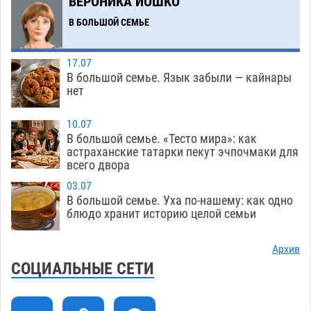
ВЕРОНИКА ИОШКО
08.08
294
В БОЛЬШОЙ СЕМЬЕ
Лидеры чеченской диаспоры в Астрахани
09:00
осудили выходку молодого лихача с улицы
17.07
Никольской
08.08
693
В большой семье. Язык забыли — кайнары
нет
Завтра астраханцы проведут день в режиме
18:00
экстремальной температурной нагрузки
10.07
В большой семье. «Тесто мира»: как
07.08
691
астраханские татарки пекут эчпочмаки для
всего двора
Астраханский котлован с мусором угрожает
17:09
плодородию Харабалинского района
03.07
В большой семье. Уха по-нашему: как одно
07.08
538
блюдо хранит историю целой семьи
Игорь Редькин проинспектировал
16:24
коммунальную готовность астраханского
Архив
земельного массива для льготников
СОЦИАЛЬНЫЕ СЕТИ
07.08
537
Тяга к сверхскоростям обошлась
15:28