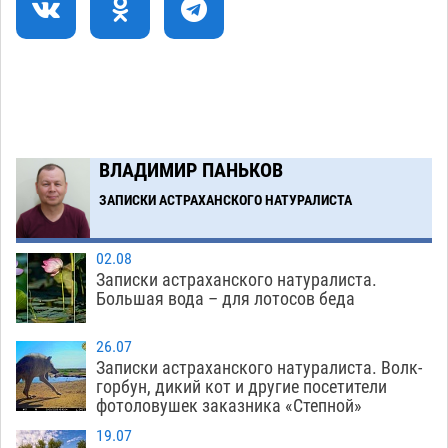
астраханской логистической компании в 400
тысяч рублей
07.08
565
Астраханские кутилы сменили барные стойки
14:44
на полицейские дежурки
07.08
577
С 11 августа астраханские водоемы
14:09
ВЛАДИМИР ПАНЬКОВ
обеспечат притоком в семь тысяч кубов
ЗАПИСКИ АСТРАХАНСКОГО НАТУРАЛИСТА
07.08
1341
Загрузить еще
02.08
Записки астраханского натуралиста.
Большая вода – для лотосов беда
26.07
Записки астраханского натуралиста. Волк-
горбун, дикий кот и другие посетители
фотоловушек заказника «Степной»
19.07