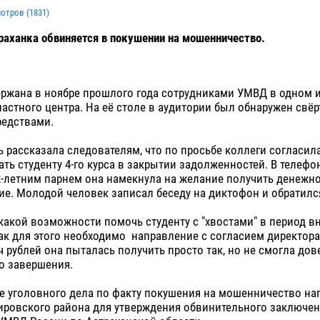
мотров (
1831
)
раханка обвиняется в покушении на мошенничество.
ержана в ноябре прошлого года сотрудниками УМВД в одном 
астного центра. На её столе в аудитории был обнаружен свёр
едствами.
 рассказала следователям, что по просьбе коллеги согласил
ть студенту 4-го курса в закрытии задолженностей. В телеф
2-летним парнем она намекнула на желание получить денежн
е. Молодой человек записал беседу на диктофон и обратилс
какой возможности помочь студенту с "хвостами" в период вн
как для этого необходимо направление с согласием директора.
ч рублей она пыталась получить просто так, но не смогла до
го завершения.
е уголовного дела по факту покушения на мошенничество на
ировского района для утверждения обвинительного заключени