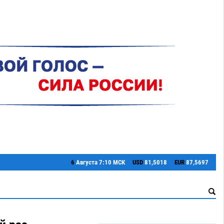
6
Августа
7:10 МСК
USD
81,5018
EUR
87,5697