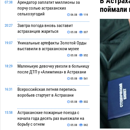
В Астрах
Арендатор заплатит миллионы за
07:38
поймали 
порчу солью астраханских
сельхозугодий
06.08
119
Завтра погода вновь заставит
20:27
астраханцев жариться
05.08
337
Уникальные артефакты Золотой Орды
19:07
выставили в астраханском музее
05.08
352
Маленькую девочку увезли в больницу
18:29
после ДТП у «Алимпика» в Астрахани
05.08
541
Всероссийская летняя перепись
16:31
воробьев стартует в Астрахани
05.08
332
Астраханские пожарные поезда с
15:58
начала года десять раз выезжали на
борьбу с огнем
05.08
362