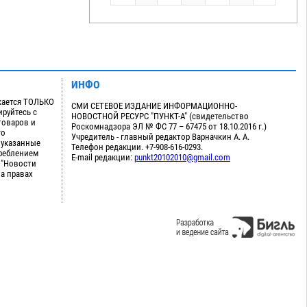
ИНФО
кается ТОЛЬКО
СМИ СЕТЕВОЕ ИЗДАНИЕ ИНФОРМАЦИОННО-
руйтесь с
НОВОСТНОЙ РЕСУРС "ПУНКТ-А" (свидетельство
товаров и
Роскомнадзора ЭЛ № ФС 77 – 67475 от 18.10.2016 г.)
го
Учредитель - главный редактор Варначкин А. А.
 указанные
Телефон редакции. +7-908-616-0293.
треблением
E-mail редакции:
punkt20102010@gmail.com
 "Новости
на правах