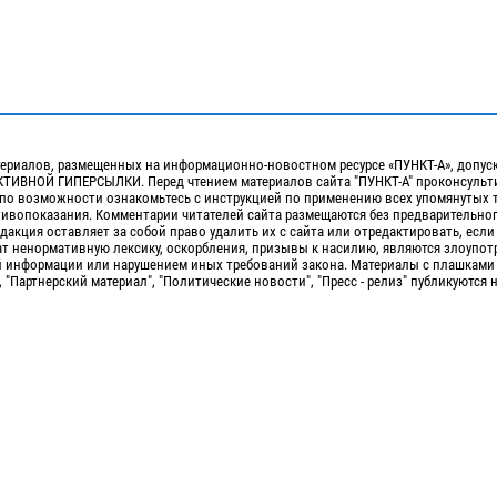
ериалов, размещенных на информационно-новостном ресурсе «ПУНКТ-А», допус
ИВНОЙ ГИПЕРСЫЛКИ. Перед чтением материалов сайта "ПУНКТ-А" проконсульти
 по возможности ознакомьтесь с инструкцией по применению всех упомянутых 
отивопоказания. Комментарии читателей сайта размещаются без предварительно
дакция оставляет за собой право удалить их с сайта или отредактировать, если
т ненормативную лексику, оскорбления, призывы к насилию, являются злоупо
 информации или нарушением иных требований закона. Материалы с плашками
, "Партнерский материал", "Политические новости", "Пресс - релиз" публикуются 