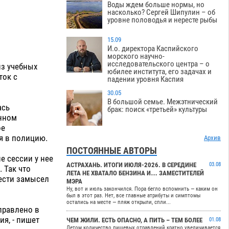
Воды ждем больше нормы, но
насколько? Сергей Шипулин – об
уровне половодья и нересте рыбы
15.09
И.о. директора Каспийского
морского научно-
исследовательского центра – о
из учебных
юбилее института, его задачах и
ток с
падении уровня Каспия
30.05
В большой семье. Межэтнический
ась
брак: поиск «третьей» культуры
онном
ое
я в полицию.
Архив
ПОСТОЯННЫЕ АВТОРЫ
е сессии у нее
АСТРАХАНЬ. ИТОГИ ИЮЛЯ-2026. В СЕРЕДИНЕ
03.08
 Так что
ЛЕТА НЕ ХВАТАЛО БЕНЗИНА И… ЗАМЕСТИТЕЛЕЙ
вести замысел
МЭРА
Ну, вот и июль закончился. Пора бегло вспомнить — каким он
был в этот раз. Нет, все главные атрибуты и симптомы
остались на месте — пляж открыли, спли...
правлено в
я, - пишет
ЧЕМ ЖИЛИ. ЕСТЬ ОПАСНО, А ПИТЬ – ТЕМ БОЛЕЕ
01.08
Летом количество пищевых отравлений кратно увеличивается