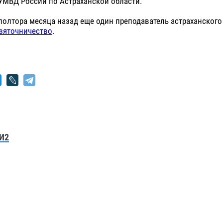
УМВД России по Астраханской области.
олтора месяца назад еще один преподаватель астраханского
взяточничество
.
И2