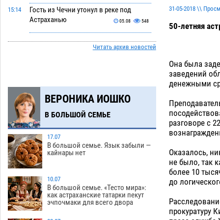
31-05-2018 \\ Прос
Гость из Чечни утонул в реке под
15:14
Астраханью
05.08
548
50-летняя аст
Попытка спасти знакомого привела
14:38
Читать архив новостей
трех астраханок под уголовную статью
05.08
455
Она была зад
заведений обл
Тысяча четыреста астраханцев
14:00
денежными ср
пересели на электромобили
ВЕРОНИКА ИОШКО
05.08
450
Преподаватель
посодействова
В БОЛЬШОЙ СЕМЬЕ
Глава крупного астраханского города
13:23
разговоре с 2
поставил жителей перед непростым
вознаграждени
выбором
17.07
05.08
1261
В большой семье. Язык забыли —
Оказалось, ни
кайнары нет
Младенец погиб в крупном пожаре в
12:51
не было, так 
Астрахани
05.08
499
более 10 тыся
10.07
до логическо
У астраханца в морозильной камере
12:23
В большой семье. «Тесто мира»:
как астраханские татарки пекут
обнаружили почти полсотни
Расследовани
эчпочмаки для всего двора
стерлядей
05.08
453
прокуратуру К