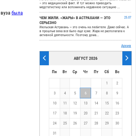
– это медицинский факт. И тут можно приводить
медстатистику или вспоминать недавнюю ситуацию ...
 вуза
была
ЧЕМ ЖИЛИ. «ЖАРЫ» В АСТРАХАНИ — ЭТО
25.07
СЕРЬЕЗНО
Июльская Астрахань — это очень на любителя. Даже сейчас. А
в прошлые века все было еще хуже. Жара не располагала к
активной деятельности. Поэтому дома...
Архив
АВГУСТ 2026
Пн
Вт
Ср
Чт
Пт
Сб
Вс
1
2
3
4
5
6
7
8
9
10
11
12
13
14
15
16
17
18
19
20
21
22
23
24
25
26
27
28
29
30
31