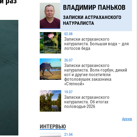
й раз
ВЛАДИМИР ПАНЬКОВ
ЗАПИСКИ АСТРАХАНСКОГО
НАТУРАЛИСТА
02.08
Записки астраханского
натуралиста. Большая вода – для
лотосов беда
26.07
Записки астраханского
натуралиста. Волк-горбун, дикий
кот и другие посетители
фотоловушек заказника
«Степной»
19.07
Записки астраханского
натуралиста. Об итогах
половодья-2026
Архив
ИНТЕРВЬЮ
21.04