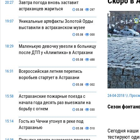
Скоро в 
Завтра погода вновь заставит
20:27
астраханцев жариться
05.08
297
Уникальные артефакты Золотой Орды
19:07
выставили в астраханском музее
05.08
300
Маленькую девочку увезли в больницу
18:29
после ДТП у «Алимпика» в Астрахани
05.08
488
Всероссийская летняя перепись
16:31
воробьев стартует в Астрахани
05.08
302
24-04-2018 \\ Прос
Астраханские пожарные поезда с
15:58
начала года десять раз выезжали на
Сезон фонтано
борьбу с огнем
05.08
330
Гость из Чечни утонул в реке под
15:14
Астраханью
05.08
510
Сегодня наши 
тестируют оди
14:38