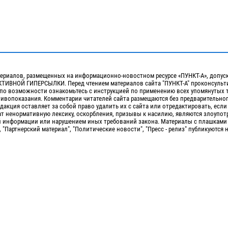
ериалов, размещенных на информационно-новостном ресурсе «ПУНКТ-А», допус
ИВНОЙ ГИПЕРСЫЛКИ. Перед чтением материалов сайта "ПУНКТ-А" проконсульти
 по возможности ознакомьтесь с инструкцией по применению всех упомянутых 
отивопоказания. Комментарии читателей сайта размещаются без предварительно
дакция оставляет за собой право удалить их с сайта или отредактировать, если
т ненормативную лексику, оскорбления, призывы к насилию, являются злоупо
 информации или нарушением иных требований закона. Материалы с плашками
, "Партнерский материал", "Политические новости", "Пресс - релиз" публикуются 