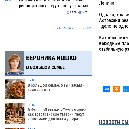
Попытка спасти знакомого привела
Ленина.
трех астраханок под уголовную статью
05.08
425
Однако, как вы
Астрахани рез
Тысяча четыреста астраханцев
14:00
- дело не одно
Читать архив новостей
пересели на электромобили
05.08
422
Как пояснили 
выходные пла
Глава крупного астраханского города
13:23
стабильную ра
поставил жителей перед непростым
ВЕРОНИКА ИОШКО
выбором
05.08
1207
В БОЛЬШОЙ СЕМЬЕ
Младенец погиб в крупном пожаре в
12:51
Астрахани
05.08
475
17.07
В большой семье. Язык забыли —
У астраханца в морозильной камере
12:23
кайнары нет
обнаружили почти полсотни
стерлядей
05.08
425
10.07
Астраханец проведет за решеткой 2
11:54
В большой семье. «Тесто мира»:
как астраханские татарки пекут
года и выплатит миллионный ущерб
эчпочмаки для всего двора
за смертельную небрежность за рулем
НОВОСТИ СМ
05.08
389