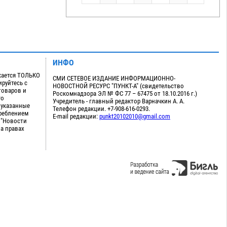
ИНФО
кается ТОЛЬКО
СМИ СЕТЕВОЕ ИЗДАНИЕ ИНФОРМАЦИОННО-
руйтесь с
НОВОСТНОЙ РЕСУРС "ПУНКТ-А" (свидетельство
товаров и
Роскомнадзора ЭЛ № ФС 77 – 67475 от 18.10.2016 г.)
го
Учредитель - главный редактор Варначкин А. А.
 указанные
Телефон редакции. +7-908-616-0293.
треблением
E-mail редакции:
punkt20102010@gmail.com
 "Новости
на правах