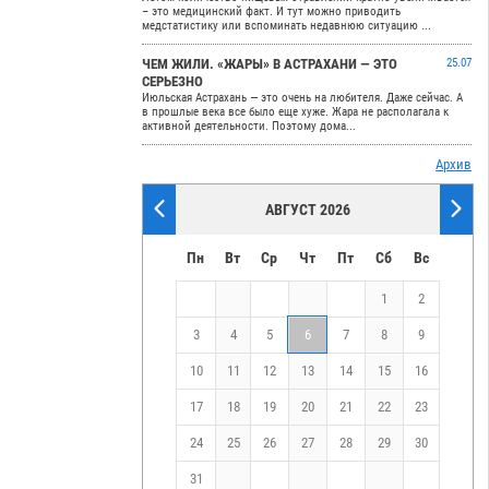
– это медицинский факт. И тут можно приводить
медстатистику или вспоминать недавнюю ситуацию ...
ЧЕМ ЖИЛИ. «ЖАРЫ» В АСТРАХАНИ — ЭТО
25.07
СЕРЬЕЗНО
Июльская Астрахань — это очень на любителя. Даже сейчас. А
в прошлые века все было еще хуже. Жара не располагала к
активной деятельности. Поэтому дома...
Архив
АВГУСТ 2026
Пн
Вт
Ср
Чт
Пт
Сб
Вс
1
2
3
4
5
6
7
8
9
10
11
12
13
14
15
16
17
18
19
20
21
22
23
24
25
26
27
28
29
30
31