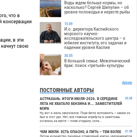
Воды ждем больше нормы, но
насколько? Сергей Шипулин – об
уровне половодья и нересте рыбы
го, что в
ей консервации
15.09
И.о. директора Каспийского
морского научно-
исследовательского центра – о
ции, в эти
юбилее института, его задачах и
 начнут свою
падении уровня Каспия
30.05
В большой семье. Межэтнический
брак: поиск «третьей» культуры
Архив
ПОСТОЯННЫЕ АВТОРЫ
АСТРАХАНЬ. ИТОГИ ИЮЛЯ-2026. В СЕРЕДИНЕ
03.08
ЛЕТА НЕ ХВАТАЛО БЕНЗИНА И… ЗАМЕСТИТЕЛЕЙ
МЭРА
Ну, вот и июль закончился. Пора бегло вспомнить — каким он
был в этот раз. Нет, все главные атрибуты и симптомы
остались на месте — пляж открыли, спли...
ЧЕМ ЖИЛИ. ЕСТЬ ОПАСНО, А ПИТЬ – ТЕМ БОЛЕЕ
01.08
Летом количество пищевых отравлений кратно увеличивается