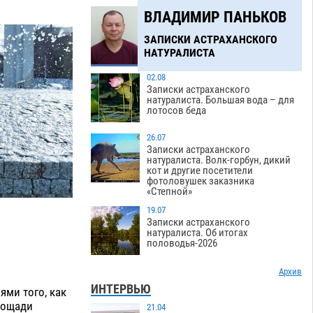
ВЛАДИМИР ПАНЬКОВ
ЗАПИСКИ АСТРАХАНСКОГО
НАТУРАЛИСТА
02.08
Записки астраханского
натуралиста. Большая вода – для
лотосов беда
26.07
Записки астраханского
натуралиста. Волк-горбун, дикий
кот и другие посетители
фотоловушек заказника
«Степной»
19.07
Записки астраханского
натуралиста. Об итогах
половодья-2026
Архив
ИНТЕРВЬЮ
ями того, как
лощади
21.04