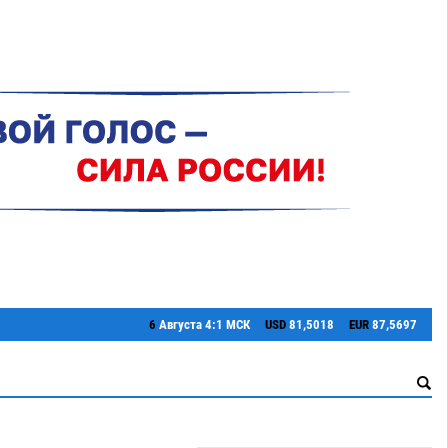
6
Августа
4:1 МСК
USD
81,5018
EUR
87,5697