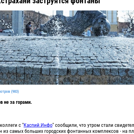
Астрахани заструятся фонтаны
мотров (
983
)
в не за горами.
коллеги с "
Каспий.Инфо
" сообщили, что утром стали свидетел
н из самых больших городских фонтанных комплексов - на п