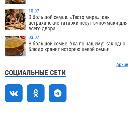
Астрахани
06.08
544
10.07
Астраханские гандболисты с крупной победы
12:49
В большой семье. «Тесто мира»: как
стартовали на Всероссийской Спартакиаде
астраханские татарки пекут эчпочмаки для
всего двора
06.08
270
03.07
В астраханском селе невестка изрешетила
12:16
В большой семье. Уха по-нашему: как одно
машину свекрови
блюдо хранит историю целой семьи
06.08
405
Астраханские приставы выдворили 12
11:45
Архив
нелегалов прямым рейсом из Шереметьево
СОЦИАЛЬНЫЕ СЕТИ
06.08
258
Как астраханцы назвали своих детей в июле
11:08
06.08
275
В Астрахани несовершеннолетнему дали
10:30
условные 1,5 года за найденные 200 г
растения с наркотой
06.08
267