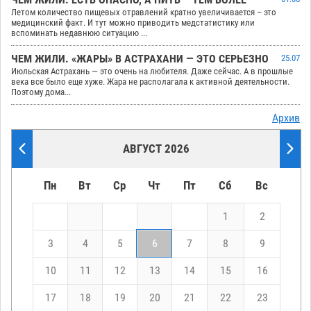
Летом количество пищевых отравлений кратно увеличивается – это
медицинский факт. И тут можно приводить медстатистику или
вспоминать недавнюю ситуацию ...
ЧЕМ ЖИЛИ. «ЖАРЫ» В АСТРАХАНИ — ЭТО СЕРЬЕЗНО
25.07
Июльская Астрахань — это очень на любителя. Даже сейчас. А в прошлые
века все было еще хуже. Жара не располагала к активной деятельности.
Поэтому дома...
Архив
АВГУСТ 2026
Пн
Вт
Ср
Чт
Пт
Сб
Вс
1
2
3
4
5
6
7
8
9
10
11
12
13
14
15
16
17
18
19
20
21
22
23