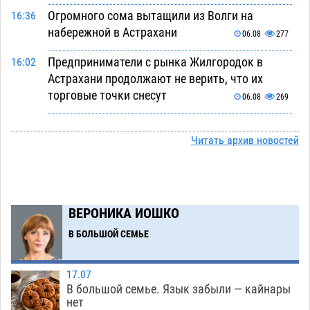
Огромного сома вытащили из Волги на
16:36
набережной в Астрахани
06.08
277
Предприниматели с рынка Жилгородок в
16:02
Астрахани продолжают не верить, что их
торговые точки снесут
06.08
269
Ящерицу из астраханской пустыни поместили
15:22
на новой серебряной монете Банка России
Читать архив новостей
06.08
228
Буддийские святыни из Астрахани выставили
14:35
в музее Пушкина в Москве
06.08
207
ВЕРОНИКА ИОШКО
Мэрия Астрахани переводит городские
13:50
В БОЛЬШОЙ СЕМЬЕ
зеленые зоны на автоматический полив
06.08
210
17.07
В большой семье. Язык забыли — кайнары
Скончался второй ребенок после пожара в
13:13
нет