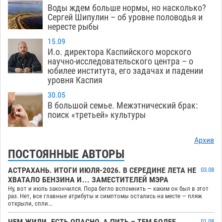
Воды ждем больше нормы, но насколько?
Сергей Шипулин – об уровне половодья и
нересте рыбы
15.09
И.о. директора Каспийского морского
научно-исследовательского центра – о
юбилее института, его задачах и падении
уровня Каспия
30.05
В большой семье. Межэтнический брак:
поиск «третьей» культуры
Архив
ПОСТОЯННЫЕ АВТОРЫ
АСТРАХАНЬ. ИТОГИ ИЮЛЯ-2026. В СЕРЕДИНЕ ЛЕТА НЕ
03.08
ХВАТАЛО БЕНЗИНА И… ЗАМЕСТИТЕЛЕЙ МЭРА
Ну, вот и июль закончился. Пора бегло вспомнить — каким он был в этот
раз. Нет, все главные атрибуты и симптомы остались на месте — пляж
открыли, спли...
ЧЕМ ЖИЛИ. ЕСТЬ ОПАСНО, А ПИТЬ – ТЕМ БОЛЕЕ
01.08