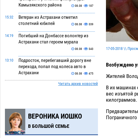
Камызякского района
08.08
187
Ветеран из Астрахани отметил
15:32
столетний юбилей
08.08
339
Погибший на Донбассе волонтер из
14:19
Астрахани стал героем мурала
17-05-2018 \\ Прос
08.08
343
Подросток, перебегавший дорогу вне
13:10
Возбуждено уг
перехода, попал под колеса авто в
Астрахани
08.08
475
Жителей Воло
Читать архив новостей
Астраханский следком помог
12:02
В их машинах 
подростку получить зарплату за
вес изъятой р
честный труд
08.08
317
килограммов
Фаворитская ноша: астраханские
10:51
Предваритель
ВЕРОНИКА ИОШКО
гандболисты крупно проиграли
Пограничного
пермякам
08.08
292
В БОЛЬШОЙ СЕМЬЕ
Лидеры чеченской диаспоры в
09:00