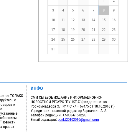
1
2
3
4
5
6
7
8
9
10
11
12
13
14
15
16
17
18
19
20
21
22
23
24
25
26
27
28
29
30
31
ИНФО
кается ТОЛЬКО
СМИ СЕТЕВОЕ ИЗДАНИЕ ИНФОРМАЦИОННО-
руйтесь с
НОВОСТНОЙ РЕСУРС "ПУНКТ-А" (свидетельство
товаров и
Роскомнадзора ЭЛ № ФС 77 – 67475 от 18.10.2016 г.)
го
Учредитель - главный редактор Варначкин А. А.
 указанные
Телефон редакции. +7-908-616-0293.
треблением
E-mail редакции:
punkt20102010@gmail.com
 "Новости
на правах