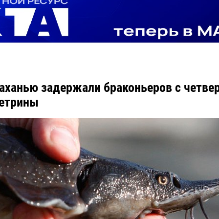
аханью задержали браконьеров с четве
сетрины