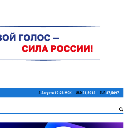
8
Августа
19:28 МСК
USD
81,5018
EUR
87,5697