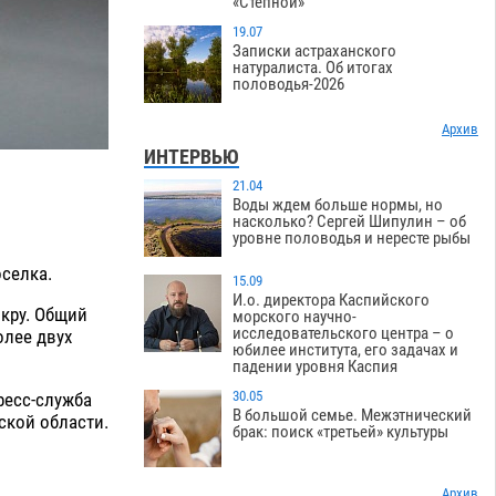
«Степной»
19.07
Записки астраханского
натуралиста. Об итогах
половодья-2026
Архив
ИНТЕРВЬЮ
21.04
Воды ждем больше нормы, но
насколько? Сергей Шипулин – об
уровне половодья и нересте рыбы
оселка.
15.09
И.о. директора Каспийского
икру. Общий
морского научно-
исследовательского центра – о
олее двух
юбилее института, его задачах и
падении уровня Каспия
30.05
ресс-служба
В большой семье. Межэтнический
ской области.
брак: поиск «третьей» культуры
Архив