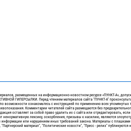
ериалов, размещенных на информационно-новостном ресурсе «ПУНКТ-А», допус
ИВНОЙ ГИПЕРСЫЛКИ. Перед чтением материалов сайта "ПУНКТ-А" проконсульти
 по возможности ознакомьтесь с инструкцией по применению всех упомянутых 
отивопоказания. Комментарии читателей сайта размещаются без предварительно
дакция оставляет за собой право удалить их с сайта или отредактировать, если
т ненормативную лексику, оскорбления, призывы к насилию, являются злоупо
 информации или нарушением иных требований закона. Материалы с плашками
, "Партнерский материал", "Политические новости", "Пресс - релиз" публикуются 