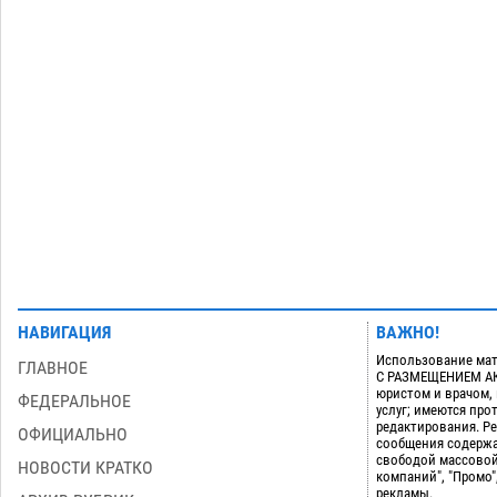
Астраханские кутилы сменили барные
стойки на полицейские дежурки
07.08
576
С 11 августа астраханские водоемы
14:09
обеспечат притоком в семь тысяч
кубов
07.08
1339
Загрузить еще
НАВИГАЦИЯ
ВАЖНО!
Использование мат
ГЛАВНОЕ
С РАЗМЕЩЕНИЕМ АКТ
юристом и врачом,
ФЕДЕРАЛЬНОЕ
услуг; имеются пр
редактирования. Ре
ОФИЦИАЛЬНО
сообщения содержа
свободой массовой
НОВОСТИ КРАТКО
компаний", "Промо"
рекламы.