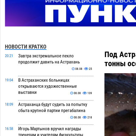
НОВОСТИ КРАТКО
Под Астр
Завтра экстремальное пекло
20:21
тонны о
продолжит давить на Астрахань
08.08
25
В Астраханских больницах
19:04
открываются художественные
выставки
08.08
139
Астраханца будут судить за попытку
18:09
сбыта крупной партии прегабалина
08.08
218
Игорь Мартынов вручил награды
16:58
тренерам и учителям физкультуры