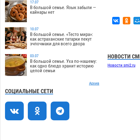
Астрахани осудили выходку молодого
17.07
В большой семье. Язык забыли —
лихача с улицы Никольской
кайнары нет
08.08
688
Завтра астраханцы проведут день в
18:00
10.07
режиме экстремальной температурной
В большой семье. «Тесто мира»:
как астраханские татарки пекут
нагрузки
07.08
690
эчпочмаки для всего двора
Астраханский котлован с мусором
17:09
НОВОСТИ СМ
03.07
угрожает плодородию Харабалинского
В большой семье. Уха по-нашему:
района
Новости smi2.ru
как одно блюдо хранит историю
07.08
537
целой семьи
Игорь Редькин проинспектировал
16:24
коммунальную готовность
Архив
астраханского земельного массива
СОЦИАЛЬНЫЕ СЕТИ
для льготников
07.08
534
Тяга к сверхскоростям обошлась
15:28
астраханской логистической
компании в 400 тысяч рублей
07.08
565
14:44