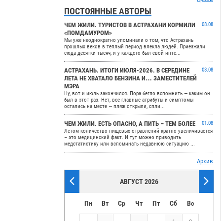
ПОСТОЯННЫЕ АВТОРЫ
ЧЕМ ЖИЛИ. ТУРИСТОВ В АСТРАХАНИ КОРМИЛИ
08.08
«ПОМДАМУРОМ»
Мы уже неоднократно упоминали о том, что Астрахань
прошлых веков в теплый период влекла людей. Приезжали
сюда десятки тысяч, и у каждого был свой инте...
АСТРАХАНЬ. ИТОГИ ИЮЛЯ-2026. В СЕРЕДИНЕ
03.08
ЛЕТА НЕ ХВАТАЛО БЕНЗИНА И… ЗАМЕСТИТЕЛЕЙ
МЭРА
Ну, вот и июль закончился. Пора бегло вспомнить — каким он
был в этот раз. Нет, все главные атрибуты и симптомы
остались на месте — пляж открыли, спли...
ЧЕМ ЖИЛИ. ЕСТЬ ОПАСНО, А ПИТЬ – ТЕМ БОЛЕЕ
01.08
Летом количество пищевых отравлений кратно увеличивается
– это медицинский факт. И тут можно приводить
медстатистику или вспоминать недавнюю ситуацию ...
Архив
АВГУСТ 2026
Пн
Вт
Ср
Чт
Пт
Сб
Вс