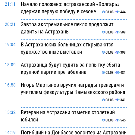
Начало положено: астраханский «Волгарь»
21:11
одержал первую победу в сезоне
08.08
444
Завтра экстремальное пекло продолжит
20:21
давить на Астрахань
08.08
509
В Астраханских больницах открываются
19:04
художественные выставки
08.08
398
Астраханца будут судить за попытку сбыта
18:09
крупной партии прегабалина
08.08
481
Игорь Мартынов вручил награды тренерам и
16:58
учителям физкультуры Камызякского района
08.08
341
Ветеран из Астрахани отметил столетний
15:32
юбилей
08.08
545
Погибший на Донбассе волонтер из Астрахани
14:19