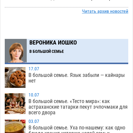
стал героем мурала
08.08
517
Читать архив новостей
Подросток, перебегавший дорогу вне
13:10
перехода, попал под колеса авто в Астрахани
08.08
644
ВЕРОНИКА ИОШКО
Астраханский следком помог подростку
12:02
получить зарплату за честный труд
В БОЛЬШОЙ СЕМЬЕ
08.08
430
17.07
Фаворитская ноша: астраханские
10:51
В большой семье. Язык забыли — кайнары
гандболисты крупно проиграли пермякам
нет
08.08
398
10.07
Лидеры чеченской диаспоры в Астрахани
09:00
В большой семье. «Тесто мира»: как
осудили выходку молодого лихача с улицы
астраханские татарки пекут эчпочмаки для
всего двора
Никольской
08.08
869
03.07
Завтра астраханцы проведут день в режиме
18:00
В большой семье. Уха по-нашему: как одно
экстремальной температурной нагрузки