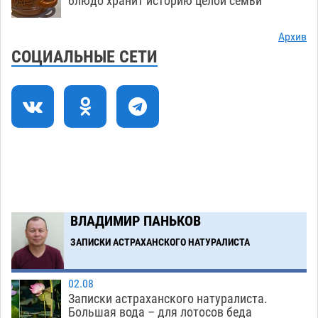
блюдо хранит историю целой семьи
07.08
806
Архив
Астраханский котлован с мусором угрожает
17:09
СОЦИАЛЬНЫЕ СЕТИ
плодородию Харабалинского района
07.08
629
Игорь Редькин проинспектировал
16:24
коммунальную готовность астраханского
земельного массива для льготников
07.08
640
Тяга к сверхскоростям обошлась
15:28
астраханской логистической компании в 400
ВЛАДИМИР ПАНЬКОВ
тысяч рублей
07.08
650
ЗАПИСКИ АСТРАХАНСКОГО НАТУРАЛИСТА
Загрузить еще
02.08
Записки астраханского натуралиста.
Большая вода – для лотосов беда