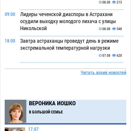
08.08
215
Лидеры чеченской диаспоры в Астрахани
09:00
осудили выходку молодого лихача с улицы
Никольской
08.08
548
Завтра астраханцы проведут день в режиме
18:00
экстремальной температурной нагрузки
07.08
620
Астраханский котлован с мусором угрожает
17:09
Читать архив новостей
плодородию Харабалинского района
07.08
478
Игорь Редькин проинспектировал
16:24
коммунальную готовность астраханского
ВЕРОНИКА ИОШКО
земельного массива для льготников
В БОЛЬШОЙ СЕМЬЕ
07.08
476
Тяга к сверхскоростям обошлась
15:28
17.07