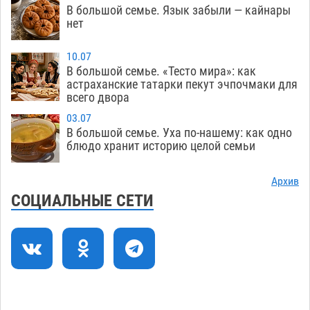
астраханской логистической компании в 400
В большой семье. Язык забыли — кайнары
нет
тысяч рублей
07.08
510
Астраханские кутилы сменили барные стойки
14:44
10.07
В большой семье. «Тесто мира»: как
на полицейские дежурки
07.08
516
астраханские татарки пекут эчпочмаки для
всего двора
С 11 августа астраханские водоемы
14:09
обеспечат притоком в семь тысяч кубов
03.07
В большой семье. Уха по-нашему: как одно
07.08
1246
блюдо хранит историю целой семьи
Астраханский аэропорт попробует отбиться
13:29
от ворон в апелляционном суде
Архив
07.08
520
СОЦИАЛЬНЫЕ СЕТИ
Астраханские археологи откопали древнюю
12:53
помойку
07.08
696
В Астрахани подросток угнал мотоцикл и
11:58
похитил чужие мобильник с банковскими
картами
07.08
445