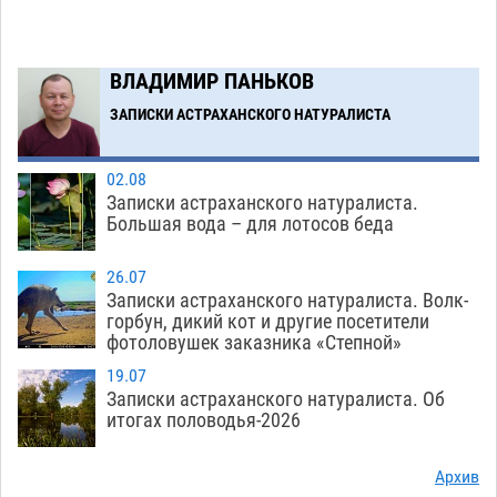
Астраханцев ждут на парковом газоне с
11:20
призами и эрмитажными котами
07.08
401
ВЛАДИМИР ПАНЬКОВ
Астраханский суд встал на сторону МЧС в
10:43
споре за возврат униформы
ЗАПИСКИ АСТРАХАНСКОГО НАТУРАЛИСТА
07.08
615
Загрузить еще
02.08
Записки астраханского натуралиста.
Большая вода – для лотосов беда
26.07
Записки астраханского натуралиста. Волк-
горбун, дикий кот и другие посетители
фотоловушек заказника «Степной»
19.07
Записки астраханского натуралиста. Об
итогах половодья-2026
Архив