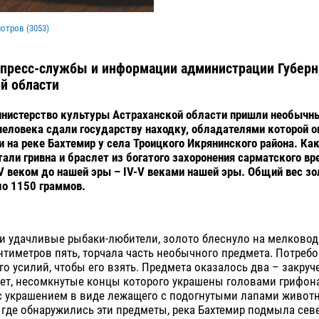
мотров (
3053
)
 пресс-службы и информации администрации Губерн
й области
инистерство культуры Астраханской области пришли необычны
еловека сдали государству находку, обладателями которой о
 на реке Бахтемир у села Троицкого Икрянинского района. Ка
тали гривна и браслет из богатого захоронения сарматского вр
V веком до нашей эры – IV-V веками нашей эры. Общий вес з
о 1150 граммов.
и удачливые рыбаки-любители, золото блеснуло на мелководь
тиметров пять, торчала часть необычного предмета. Потреб
о усилий, чтобы его взять. Предмета оказалось два – закру
ет, несомкнутые концы которого украшены головами грифона,
с украшением в виде лежащего с подогнутыми лапами животн
, где обнаружились эти предметы, река Бахтемир подмыла сев