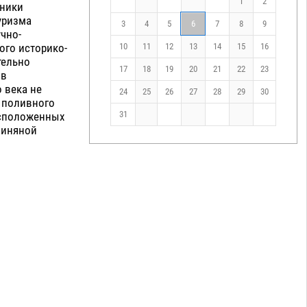
1
2
дники
уризма
3
4
5
6
7
8
9
чно-
ого историко-
10
11
12
13
14
15
16
тельно
17
18
19
20
21
22
23
ыв
 века не
24
25
26
27
28
29
30
 поливного
31
асположенных
линяной