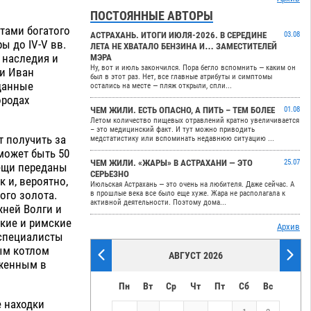
ПОСТОЯННЫЕ АВТОРЫ
тами богатого
АСТРАХАНЬ. ИТОГИ ИЮЛЯ-2026. В СЕРЕДИНЕ
03.08
ы до IV-V вв.
ЛЕТА НЕ ХВАТАЛО БЕНЗИНА И… ЗАМЕСТИТЕЛЕЙ
 наследия и
МЭРА
Ну, вот и июль закончился. Пора бегло вспомнить — каким он
ти Иван
был в этот раз. Нет, все главные атрибуты и симптомы
 данные
остались на месте — пляж открыли, спли...
ородах
ЧЕМ ЖИЛИ. ЕСТЬ ОПАСНО, А ПИТЬ – ТЕМ БОЛЕЕ
01.08
Летом количество пищевых отравлений кратно увеличивается
– это медицинский факт. И тут можно приводить
т получить за
медстатистику или вспоминать недавнюю ситуацию ...
 может быть 50
ЧЕМ ЖИЛИ. «ЖАРЫ» В АСТРАХАНИ — ЭТО
25.07
вещи переданы
СЕРЬЕЗНО
 и, вероятно,
Июльская Астрахань — это очень на любителя. Даже сейчас. А
ого золота.
в прошлые века все было еще хуже. Жара не располагала к
активной деятельности. Поэтому дома...
жней Волги и
кие и римские
Архив
 специалисты
ым котлом
АВГУСТ 2026
уженным в
Пн
Вт
Ср
Чт
Пт
Сб
Вс
 находки