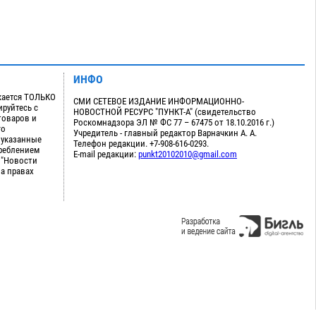
ИНФО
кается ТОЛЬКО
СМИ СЕТЕВОЕ ИЗДАНИЕ ИНФОРМАЦИОННО-
руйтесь с
НОВОСТНОЙ РЕСУРС "ПУНКТ-А" (свидетельство
товаров и
Роскомнадзора ЭЛ № ФС 77 – 67475 от 18.10.2016 г.)
го
Учредитель - главный редактор Варначкин А. А.
 указанные
Телефон редакции. +7-908-616-0293.
треблением
E-mail редакции:
punkt20102010@gmail.com
 "Новости
на правах