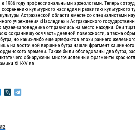
 в 1986 году профессиональными археологами. Теперь сотру
 сохранению культурного наследия и развитию культурного т
культуры Астраханской области вместе со специалистами нау
ного учреждения «Наследие» и Астраханского государственн
о музея-заповедника отправились на место находки. Они тща
всю сохранившуюся часть дневной поверхности, а также обр
бугра, но каких-либо еще артефактов эпохи раннего железного
Лишь на восточной вершине бугра нашли фрагмент кашинного
тордынского времени. Также были обследованы два бугра, р
ультате чего обнаружены многочисленные фрагменты красног
мики XIII-XV вв.
И2