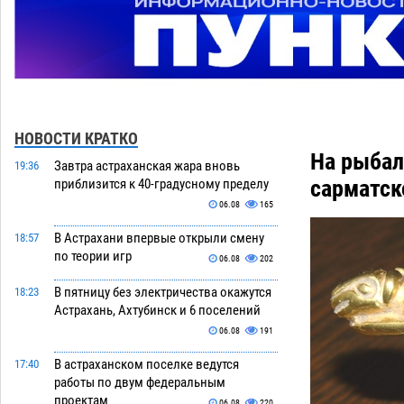
НОВОСТИ КРАТКО
На рыбал
Завтра астраханская жара вновь
19:36
сарматск
приблизится к 40-градусному пределу
06.08
165
В Астрахани впервые открыли смену
18:57
по теории игр
06.08
202
В пятницу без электричества окажутся
18:23
Астрахань, Ахтубинск и 6 поселений
06.08
191
В астраханском поселке ведутся
17:40
работы по двум федеральным
проектам
06.08
220