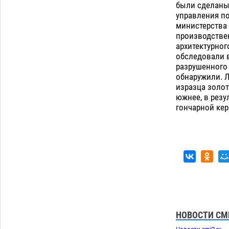
дали условные 1,5 года за найденные
были сделаны
200 г растения с наркотой
06.08
278
управления по
министерства 
производствен
Загрузить еще
архитектурног
обследовали 
разрушенного 
обнаружили. 
изразца золо
южнее, в рез
гончарной кера
НОВОСТИ СМ