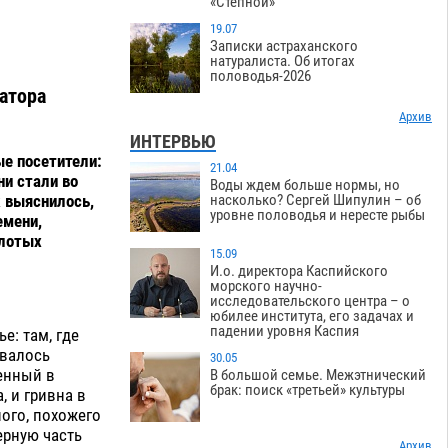
«Степной»
19.07
Записки астраханского
натуралиста. Об итогах
половодья-2026
атора
Архив
ИНТЕРВЬЮ
е посетители:
21.04
ни стали во
Воды ждем больше нормы, но
к выяснилось,
насколько? Сергей Шипулин – об
уровне половодья и нересте рыбы
емени,
олотых
15.09
И.о. директора Каспийского
морского научно-
исследовательского центра – о
юбилее института, его задачах и
падении уровня Каспия
е: там, где
овалось
30.05
ченный в
В большой семье. Межэтнический
брак: поиск «третьей» культуры
 и гривна в
ого, похожего
ерную часть
Архив