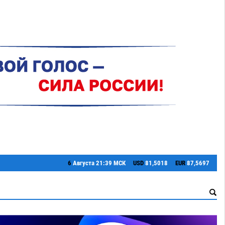
6
Августа
21:39 МСК
USD
81,5018
EUR
87,5697