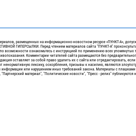
ериалов, размещенных на информационно-новостном ресурсе «ПУНКТ-А», допус
ИВНОЙ ГИПЕРСЫЛКИ. Перед чтением материалов сайта "ПУНКТ-А" проконсульти
 по возможности ознакомьтесь с инструкцией по применению всех упомянутых 
отивопоказания. Комментарии читателей сайта размещаются без предварительно
дакция оставляет за собой право удалить их с сайта или отредактировать, если
т ненормативную лексику, оскорбления, призывы к насилию, являются злоупо
 информации или нарушением иных требований закона. Материалы с плашками
, "Партнерский материал", "Политические новости", "Пресс - релиз" публикуются 