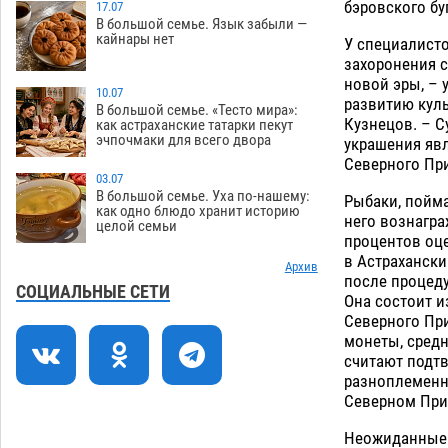
бэровского бу
зеленые зоны на автоматический
17.07
В большой семье. Язык забыли —
полив
06.08
226
кайнары нет
У специалисто
захоронения с
Скончался второй ребенок после
13:13
новой эры, – 
пожара в Астрахани
10.07
06.08
582
развитию куль
В большой семье. «Тесто мира»:
Кузнецов. – С
как астраханские татарки пекут
Астраханские гандболисты с крупной
12:49
эчпочмаки для всего двора
украшения явл
победы стартовали на Всероссийской
Северного При
Спартакиаде
06.08
282
03.07
В большой семье. Уха по-нашему:
Рыбаки, пойма
В астраханском селе невестка
12:16
как одно блюдо хранит историю
него вознагра
целой семьи
изрешетила машину свекрови
процентов оц
06.08
424
в Астрахански
Архив
после процед
Астраханские приставы выдворили 12
11:45
СОЦИАЛЬНЫЕ СЕТИ
Она состоит и
нелегалов прямым рейсом из
Северного При
Шереметьево
06.08
278
монеты, сред
считают подт
Как астраханцы назвали своих детей в
11:08
разноплеменн
июле
06.08
290
Северном Прик
В Астрахани несовершеннолетнему
10:30
Неожиданные н