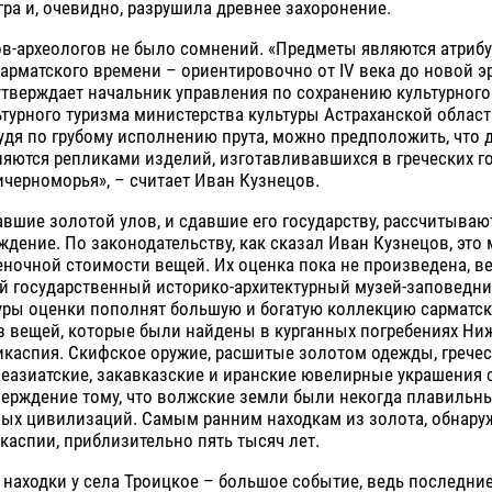
гра и, очевидно, разрушила древнее захоронение.
в-археологов не было сомнений. «Предметы являются атрибу
арматского времени – ориентировочно от IV века до новой эр
утверждает начальник управления по сохранению культурного
турного туризма министерства культуры Астраханской облас
удя по грубому исполнению прута, можно предположить, что
яются репликами изделий, изготавливавшихся в греческих г
черноморья», – считает Иван Кузнецов.
вшие золотой улов, и сдавшие его государству, рассчитываю
ждение. По законодательству, как сказал Иван Кузнецов, это
еночной стоимости вещей. Их оценка пока не произведена, 
й государственный историко-архитектурный музей-заповедник
уры оценки пополнят большую и богатую коллекцию сарматск
з вещей, которые были найдены в курганных погребениях Ни
каспия. Скифское оружие, расшитые золотом одежды, гречес
неазиатские, закавказские и иранские ювелирные украшения
верждение тому, что волжские земли были некогда плавильн
ых цивилизаций. Самым ранним находкам из золота, обнар
аспии, приблизительно пять тысяч лет.
аходки у села Троицкое – большое событие, ведь последние