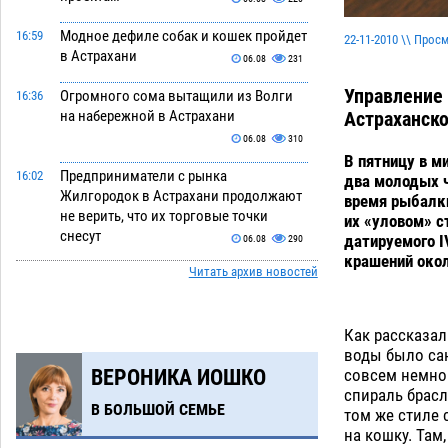
Модное дефиле собак и кошек пройдет
16:59
22-11-2010 \\ Прос
в Астрахани
06.08
231
Управление
Огромного сома вытащили из Волги
16:36
на набережной в Астрахани
Астраханско
06.08
310
В пятницу в м
Предприниматели с рынка
16:02
два молодых ч
Жилгородок в Астрахани продолжают
время рыбалки
не верить, что их торговые точки
их «уловом» с
снесут
датируемого I
06.08
290
крашений окол
Читать архив новостей
Ящерицу из астраханской пустыни
15:22
поместили на новой серебряной
монете Банка России
06.08
247
Как рассказал
воды было сан
Буддийские святыни из Астрахани
14:35
совсем немног
ВЕРОНИКА ИОШКО
выставили в музее Пушкина в Москве
спираль брасл
06.08
220
В БОЛЬШОЙ СЕМЬЕ
том же стиле 
на кошку. Там
Мэрия Астрахани переводит городские
13:50