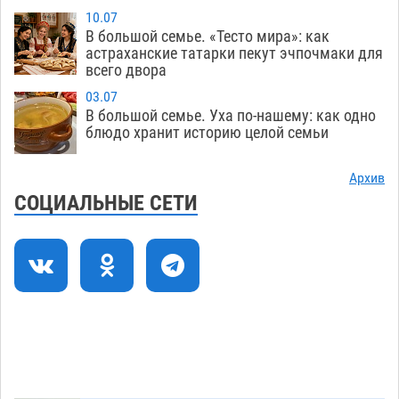
10.07
Подросток, перебегавший дорогу вне
13:10
В большой семье. «Тесто мира»: как
перехода, попал под колеса авто в Астрахани
астраханские татарки пекут эчпочмаки для
всего двора
08.08
707
03.07
Астраханский следком помог подростку
12:02
В большой семье. Уха по-нашему: как одно
получить зарплату за честный труд
блюдо хранит историю целой семьи
08.08
480
Архив
Фаворитская ноша: астраханские
10:51
СОЦИАЛЬНЫЕ СЕТИ
гандболисты крупно проиграли пермякам
08.08
443
Лидеры чеченской диаспоры в Астрахани
09:00
осудили выходку молодого лихача с улицы
Никольской
08.08
986
Загрузить еще