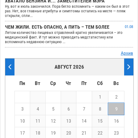
ХВАТАЛО БЕНЗИНА И… ЗАМЕСТИТЕЛЕЙ МЭРА
Ну, вот и июль закончился. Пора бегло вспомнить — каким он был в этот
раз. Нет, все главные атрибуты и симптомы остались на месте — пляж
открыли, спли...
ЧЕМ ЖИЛИ. ЕСТЬ ОПАСНО, А ПИТЬ – ТЕМ БОЛЕЕ
01.08
Летом количество пищевых отравлений кратно увеличивается – это
медицинский факт. И тут можно приводить медстатистику или
вспоминать недавнюю ситуацию ...
Архив
АВГУСТ 2026
Пн
Вт
Ср
Чт
Пт
Сб
Вс
1
2
3
4
5
6
7
8
9
10
11
12
13
14
15
16
17
18
19
20
21
22
23