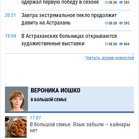
одержал первую победу в сезоне
08.08
585
Завтра экстремальное пекло продолжит
20:21
давить на Астрахань
08.08
595
В Астраханских больницах открываются
19:04
художественные выставки
08.08
464
Астраханца будут судить за попытку сбыта
18:09
Читать архив новостей
крупной партии прегабалина
08.08
563
Игорь Мартынов вручил награды тренерам и
16:58
учителям физкультуры Камызякского района
ВЕРОНИКА ИОШКО
08.08
397
В БОЛЬШОЙ СЕМЬЕ
Ветеран из Астрахани отметил столетний
15:32
юбилей
08.08
616
17.07
В большой семье. Язык забыли — кайнары
Погибший на Донбассе волонтер из Астрахани
14:19
нет
стал героем мурала
08.08
580