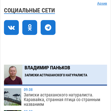
08.08
439
Архив
СОЦИАЛЬНЫЕ СЕТИ
Лидеры чеченской диаспоры в Астрахани
09:00
осудили выходку молодого лихача с улицы
Никольской
08.08
977
Завтра астраханцы проведут день в режиме
18:00
экстремальной температурной нагрузки
07.08
844
Загрузить еще
ВЛАДИМИР ПАНЬКОВ
ЗАПИСКИ АСТРАХАНСКОГО НАТУРАЛИСТА
09.08
Записки астраханского натуралиста.
Каравайка, странная птица со странным
названием