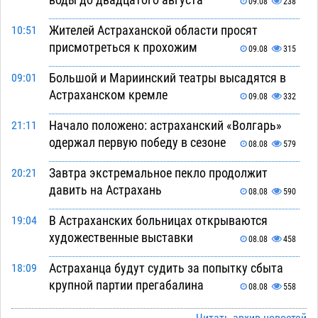
09.08
238
Жителей Астраханской области просят
10:51
присмотреться к прохожим
09.08
315
Большой и Мариинский театры высадятся в
09:01
Астраханском кремле
09.08
332
Начало положено: астраханский «Волгарь»
21:11
одержал первую победу в сезоне
08.08
579
Завтра экстремальное пекло продолжит
20:21
давить на Астрахань
08.08
590
В Астраханских больницах открываются
19:04
художественные выставки
08.08
458
Астраханца будут судить за попытку сбыта
18:09
крупной партии прегабалина
08.08
558
Игорь Мартынов вручил награды тренерам и
16:58
Читать архив новостей