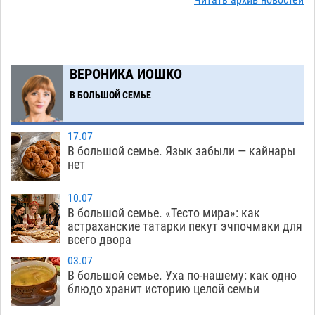
учителям физкультуры Камызякского района
08.08
392
Ветеран из Астрахани отметил столетний
15:32
ВЕРОНИКА ИОШКО
юбилей
08.08
611
В БОЛЬШОЙ СЕМЬЕ
Погибший на Донбассе волонтер из Астрахани
14:19
стал героем мурала
08.08
575
17.07
В большой семье. Язык забыли — кайнары
Подросток, перебегавший дорогу вне
13:10
нет
перехода, попал под колеса авто в Астрахани
08.08
703
10.07
В большой семье. «Тесто мира»: как
Астраханский следком помог подростку
12:02
астраханские татарки пекут эчпочмаки для
получить зарплату за честный труд
всего двора
08.08
475
03.07
В большой семье. Уха по-нашему: как одно
Фаворитская ноша: астраханские
10:51
блюдо хранит историю целой семьи
гандболисты крупно проиграли пермякам