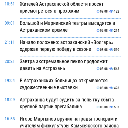
Жителей Астраханской области просят
10:51
присмотреться к прохожим
09.08
122
Большой и Мариинский театры высадятся в
09:01
Астраханском кремле
09.08
214
Начало положено: астраханский «Волгарь»
21:11
одержал первую победу в сезоне
08.08
510
Завтра экстремальное пекло продолжит
20:21
давить на Астрахань
08.08
543
В Астраханских больницах открываются
19:04
художественные выставки
08.08
423
Астраханца будут судить за попытку сбыта
18:09
крупной партии прегабалина
08.08
507
Игорь Мартынов вручил награды тренерам и
16:58
учителям физкультуры Камызякского района