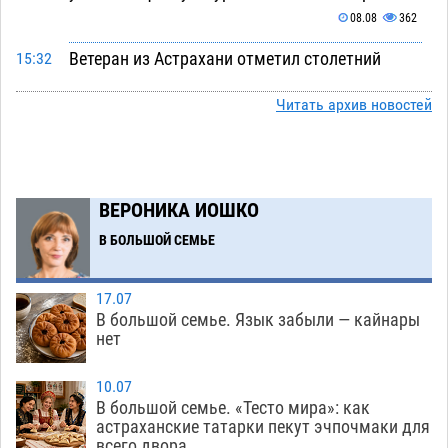
08.08
362
Ветеран из Астрахани отметил столетний
15:32
юбилей
08.08
574
Читать архив новостей
Погибший на Донбассе волонтер из Астрахани
14:19
стал героем мурала
08.08
543
Подросток, перебегавший дорогу вне
13:10
ВЕРОНИКА ИОШКО
перехода, попал под колеса авто в Астрахани
В БОЛЬШОЙ СЕМЬЕ
08.08
663
Астраханский следком помог подростку
12:02
17.07
получить зарплату за честный труд
В большой семье. Язык забыли — кайнары
08.08
447
нет
Фаворитская ноша: астраханские
10:51
10.07
гандболисты крупно проиграли пермякам
В большой семье. «Тесто мира»: как
астраханские татарки пекут эчпочмаки для
08.08
416
всего двора