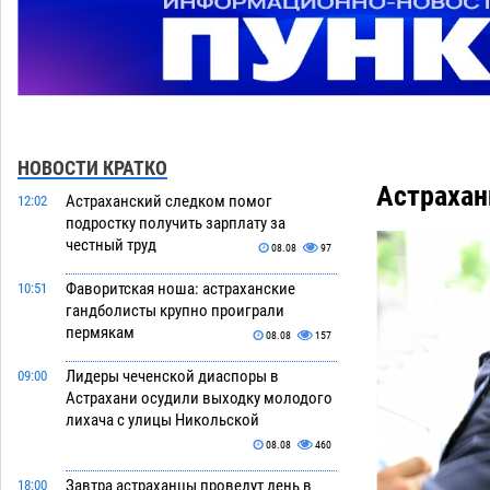
НОВОСТИ КРАТКО
Астрахан
Астраханский следком помог
12:02
подростку получить зарплату за
честный труд
08.08
97
Фаворитская ноша: астраханские
10:51
гандболисты крупно проиграли
пермякам
08.08
157
Лидеры чеченской диаспоры в
09:00
Астрахани осудили выходку молодого
лихача с улицы Никольской
08.08
460
Завтра астраханцы проведут день в
18:00