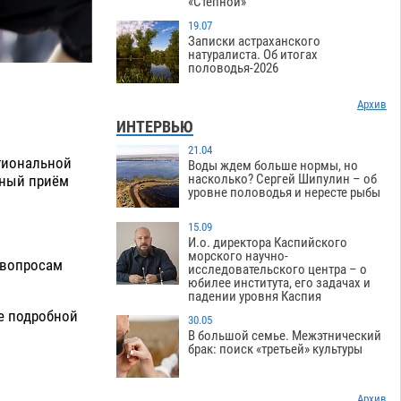
«Степной»
19.07
Записки астраханского
натуралиста. Об итогах
половодья-2026
Архив
ИНТЕРВЬЮ
21.04
егиональной
Воды ждем больше нормы, но
насколько? Сергей Шипулин – об
чный приём
уровне половодья и нересте рыбы
15.09
.
И.о. директора Каспийского
морского научно-
 вопросам
исследовательского центра – о
юбилее института, его задачах и
падении уровня Каспия
ее подробной
30.05
В большой семье. Межэтнический
брак: поиск «третьей» культуры
Архив