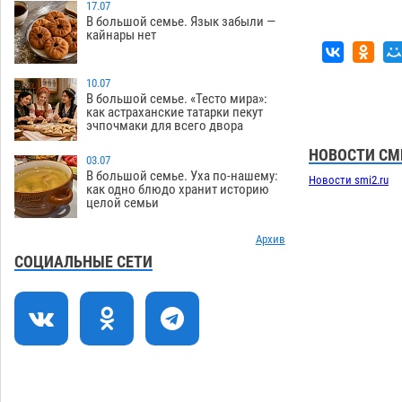
обеспечат притоком в семь тысяч
17.07
В большой семье. Язык забыли —
кубов
07.08
1165
кайнары нет
Астраханский аэропорт попробует
13:29
отбиться от ворон в апелляционном
10.07
суде
В большой семье. «Тесто мира»:
07.08
501
как астраханские татарки пекут
эчпочмаки для всего двора
Астраханские археологи откопали
12:53
древнюю помойку
НОВОСТИ СМ
07.08
676
03.07
В большой семье. Уха по-нашему:
Новости smi2.ru
В Астрахани подросток угнал
11:58
как одно блюдо хранит историю
целой семьи
мотоцикл и похитил чужие мобильник
с банковскими картами
07.08
430
Архив
Астраханцев ждут на парковом газоне
11:20
СОЦИАЛЬНЫЕ СЕТИ
с призами и эрмитажными котами
07.08
382
Астраханский суд встал на сторону
10:43
МЧС в споре за возврат униформы
07.08
598
10:02