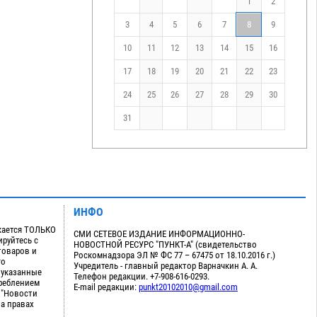
1
2
3
4
5
6
7
8
9
10
11
12
13
14
15
16
17
18
19
20
21
22
23
24
25
26
27
28
29
30
31
ИНФО
кается ТОЛЬКО
СМИ СЕТЕВОЕ ИЗДАНИЕ ИНФОРМАЦИОННО-
руйтесь с
НОВОСТНОЙ РЕСУРС "ПУНКТ-А" (свидетельство
товаров и
Роскомнадзора ЭЛ № ФС 77 – 67475 от 18.10.2016 г.)
го
Учредитель - главный редактор Варначкин А. А.
 указанные
Телефон редакции. +7-908-616-0293.
треблением
E-mail редакции:
punkt20102010@gmail.com
 "Новости
на правах