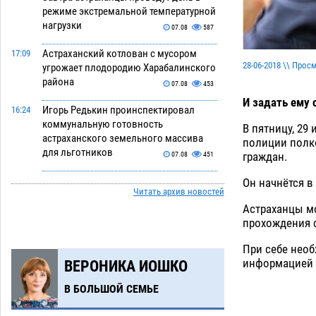
режиме экстремальной температурной
нагрузки
07.08
587
Астраханский котлован с мусором
17:09
28-06-2018 \\ Прос
угрожает плодородию Харабалинского
района
07.08
453
И задать ему 
Игорь Редькин проинспектировал
16:24
коммунальную готовность
В пятницу, 29
астраханского земельного массива
полиции полк
для льготников
граждан.
07.08
451
Тяга к сверхскоростям обошлась
15:28
Он начнётся в
Читать архив новостей
астраханской логистической
Астраханцы мо
компании в 400 тысяч рублей
прохождения с
07.08
490
При себе необ
Астраханские кутилы сменили барные
14:44
информацией м
ВЕРОНИКА ИОШКО
стойки на полицейские дежурки
07.08
497
В БОЛЬШОЙ СЕМЬЕ
С 11 августа астраханские водоемы
14:09