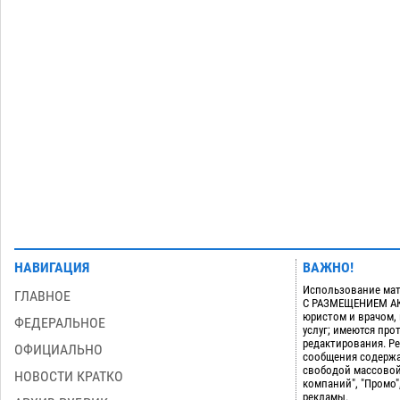
На Всероссийской Спартакиаде
астраханские гандболисты уступили
казанским «драконам»
07.08
364
Все пострадавшие при пожаре на
09:25
Краснодарской в Астрахани
скончались
07.08
1606
Загрузить еще
НАВИГАЦИЯ
ВАЖНО!
Использование мат
ГЛАВНОЕ
С РАЗМЕЩЕНИЕМ АКТ
юристом и врачом,
ФЕДЕРАЛЬНОЕ
услуг; имеются пр
редактирования. Ре
ОФИЦИАЛЬНО
сообщения содержа
свободой массовой
НОВОСТИ КРАТКО
компаний", "Промо"
рекламы.