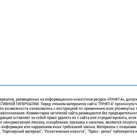
ериалов, размещенных на информационно-новостном ресурсе «ПУНКТ-А», допус
ИВНОЙ ГИПЕРСЫЛКИ. Перед чтением материалов сайта "ПУНКТ-А" проконсульти
 по возможности ознакомьтесь с инструкцией по применению всех упомянутых 
отивопоказания. Комментарии читателей сайта размещаются без предварительно
дакция оставляет за собой право удалить их с сайта или отредактировать, если
т ненормативную лексику, оскорбления, призывы к насилию, являются злоупо
 информации или нарушением иных требований закона. Материалы с плашками
, "Партнерский материал", "Политические новости", "Пресс - релиз" публикуются 