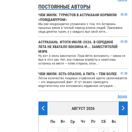
ПОСТОЯННЫЕ АВТОРЫ
ЧЕМ ЖИЛИ. ТУРИСТОВ В АСТРАХАНИ КОРМИЛИ
08.08
«ПОМДАМУРОМ»
Мы уже неоднократно упоминали о том, что Астрахань
прошлых веков в теплый период влекла людей. Приезжали
сюда десятки тысяч, и у каждого был свой инте...
АСТРАХАНЬ. ИТОГИ ИЮЛЯ-2026. В СЕРЕДИНЕ
03.08
ЛЕТА НЕ ХВАТАЛО БЕНЗИНА И… ЗАМЕСТИТЕЛЕЙ
МЭРА
Ну, вот и июль закончился. Пора бегло вспомнить — каким он
был в этот раз. Нет, все главные атрибуты и симптомы
остались на месте — пляж открыли, спли...
ЧЕМ ЖИЛИ. ЕСТЬ ОПАСНО, А ПИТЬ – ТЕМ БОЛЕЕ
01.08
Летом количество пищевых отравлений кратно увеличивается
– это медицинский факт. И тут можно приводить
медстатистику или вспоминать недавнюю ситуацию ...
Архив
АВГУСТ 2026
Пн
Вт
Ср
Чт
Пт
Сб
Вс