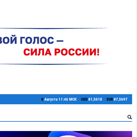
8
Августа
11:46 МСК
USD
81,5018
EUR
87,5697