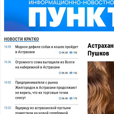
НОВОСТИ КРАТКО
Астрахан
Модное дефиле собак и кошек пройдет
16:59
Пушков
в Астрахани
06.08
103
Огромного сома вытащили из Волги
16:36
на набережной в Астрахани
06.08
152
Предприниматели с рынка
16:02
Жилгородок в Астрахани продолжают
не верить, что их торговые точки
снесут
06.08
170
Ящерицу из астраханской пустыни
15:22
поместили на новой серебряной