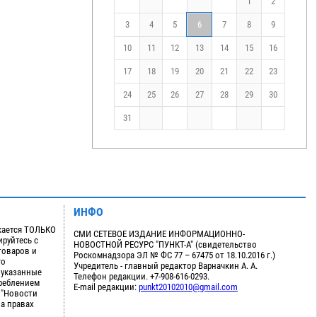
1
2
3
4
5
6
7
8
9
10
11
12
13
14
15
16
17
18
19
20
21
22
23
24
25
26
27
28
29
30
31
ИНФО
кается ТОЛЬКО
СМИ СЕТЕВОЕ ИЗДАНИЕ ИНФОРМАЦИОННО-
руйтесь с
НОВОСТНОЙ РЕСУРС "ПУНКТ-А" (свидетельство
товаров и
Роскомнадзора ЭЛ № ФС 77 – 67475 от 18.10.2016 г.)
го
Учредитель - главный редактор Варначкин А. А.
 указанные
Телефон редакции. +7-908-616-0293.
треблением
E-mail редакции:
punkt20102010@gmail.com
 "Новости
на правах