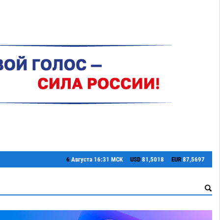
6
Августа
16:31 МСК
USD
81,5018
EUR
87,5697