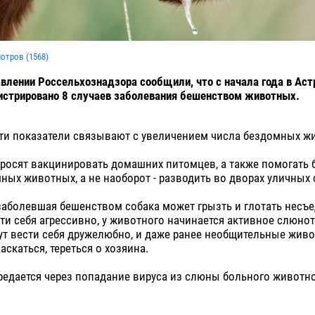
мотров (
1568
)
авлении Россельхознадзора сообщили, что с начала года в Ас
истрировано 8 случаев заболевания бешенством животных.
эти показатели связывают с увеличением числа бездомных ж
росят вакцинировать домашних питомцев, а также помогать 
ных животных, а не наоборот - разводить во дворах уличных 
заболевшая бешенством собака может грызть и глотать несъ
ти себя агрессивно, у животного начинается активное слюнот
т вести себя дружелюбно, и даже ранее необщительные живо
аскаться, тереться о хозяина.
едается через попадание вируса из слюны больного животно