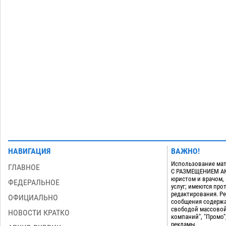
Арендатор заплатит миллионы за
порчу солью астраханских
сельхозугодий
06.08
388
Загрузить еще
НАВИГАЦИЯ
ВАЖНО!
Использование мат
ГЛАВНОЕ
С РАЗМЕЩЕНИЕМ АКТ
юристом и врачом,
ФЕДЕРАЛЬНОЕ
услуг; имеются пр
редактирования. Ре
ОФИЦИАЛЬНО
сообщения содержа
свободой массовой
НОВОСТИ КРАТКО
компаний", "Промо"
рекламы.