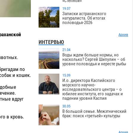
«Степной»
19.07
Записки астраханского
натуралиста. Об итогах
половодья-2026
траханской
Архив
ИНТЕРВЬЮ
21.04
Воды ждем больше нормы, но
ивотных.
насколько? Сергей Шипулин – об
уровне половодья и нересте рыбы
бригадам по
собак и кошек.
15.09
И.о. директора Каспийского
морского научно-
едобные
исследовательского центра – о
ечение.
юбилее института, его задачах и
падении уровня Каспия
тные вдруг
30.05
В большой семье. Межэтнический
брак: поиск «третьей» культуры
го в кровь.
Архив