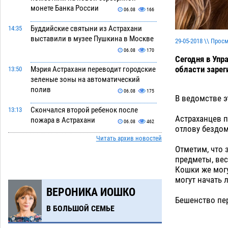
монете Банка России
06.08
166
Буддийские святыни из Астрахани
14:35
выставили в музее Пушкина в Москве
29-05-2018 \\ Прос
06.08
170
Сегодня в Упр
области зарег
Мэрия Астрахани переводит городские
13:50
зеленые зоны на автоматический
полив
06.08
175
В ведомстве 
Скончался второй ребенок после
13:13
Астраханцев п
пожара в Астрахани
06.08
462
отлову бездом
Читать архив новостей
Астраханские гандболисты с крупной
12:49
Отметим, что 
победы стартовали на Всероссийской
предметы, вес
Спартакиаде
06.08
233
Кошки же могу
могут начать л
В астраханском селе невестка
12:16
ВЕРОНИКА ИОШКО
изрешетила машину свекрови
Бешенство пер
06.08
344
В БОЛЬШОЙ СЕМЬЕ
Астраханские приставы выдворили 12
11:45