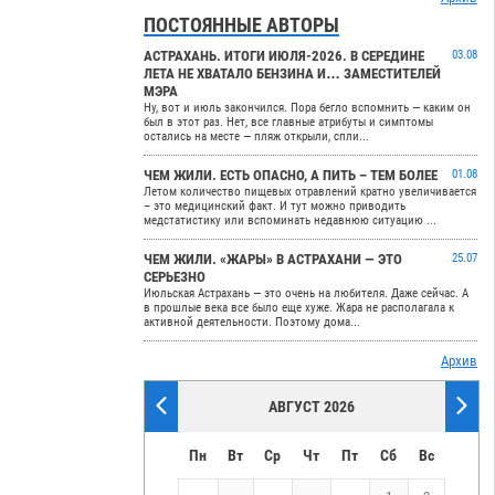
ПОСТОЯННЫЕ АВТОРЫ
АСТРАХАНЬ. ИТОГИ ИЮЛЯ-2026. В СЕРЕДИНЕ
03.08
ЛЕТА НЕ ХВАТАЛО БЕНЗИНА И… ЗАМЕСТИТЕЛЕЙ
МЭРА
Ну, вот и июль закончился. Пора бегло вспомнить — каким он
был в этот раз. Нет, все главные атрибуты и симптомы
остались на месте — пляж открыли, спли...
ЧЕМ ЖИЛИ. ЕСТЬ ОПАСНО, А ПИТЬ – ТЕМ БОЛЕЕ
01.08
Летом количество пищевых отравлений кратно увеличивается
– это медицинский факт. И тут можно приводить
медстатистику или вспоминать недавнюю ситуацию ...
ЧЕМ ЖИЛИ. «ЖАРЫ» В АСТРАХАНИ — ЭТО
25.07
СЕРЬЕЗНО
Июльская Астрахань — это очень на любителя. Даже сейчас. А
в прошлые века все было еще хуже. Жара не располагала к
активной деятельности. Поэтому дома...
Архив
АВГУСТ 2026
Пн
Вт
Ср
Чт
Пт
Сб
Вс