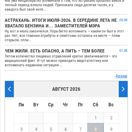
Мы уже неоднократно упоминали о том, что Астрахань прошлых веков в
теплый период влекла людей. Приезжали сюда десятки тысяч, и у
каждого был свой инте...
АСТРАХАНЬ. ИТОГИ ИЮЛЯ-2026. В СЕРЕДИНЕ ЛЕТА НЕ
03.08
ХВАТАЛО БЕНЗИНА И… ЗАМЕСТИТЕЛЕЙ МЭРА
Ну, вот и июль закончился. Пора бегло вспомнить — каким он был в этот
раз. Нет, все главные атрибуты и симптомы остались на месте — пляж
открыли, спли...
ЧЕМ ЖИЛИ. ЕСТЬ ОПАСНО, А ПИТЬ – ТЕМ БОЛЕЕ
01.08
Летом количество пищевых отравлений кратно увеличивается – это
медицинский факт. И тут можно приводить медстатистику или
вспоминать недавнюю ситуацию ...
Архив
АВГУСТ 2026
Пн
Вт
Ср
Чт
Пт
Сб
Вс
1
2
3
4
5
6
7
8
9