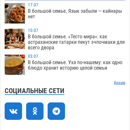
08.08
309
17.07
В большой семье. Язык забыли — кайнары
Лидеры чеченской диаспоры в Астрахани
09:00
нет
осудили выходку молодого лихача с улицы
Никольской
08.08
720
10.07
В большой семье. «Тесто мира»: как
Завтра астраханцы проведут день в режиме
18:00
астраханские татарки пекут эчпочмаки для
всего двора
экстремальной температурной нагрузки
07.08
714
03.07
В большой семье. Уха по-нашему: как одно
Астраханский котлован с мусором угрожает
17:09
блюдо хранит историю целой семьи
плодородию Харабалинского района
07.08
552
Архив
СОЦИАЛЬНЫЕ СЕТИ
Игорь Редькин проинспектировал
16:24
коммунальную готовность астраханского
земельного массива для льготников
07.08
553
Тяга к сверхскоростям обошлась
15:28