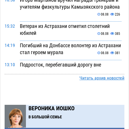
16:58
учителям физкультуры Камызякского района
08.08
226
Ветеран из Астрахани отметил столетний
15:32
юбилей
08.08
385
Погибший на Донбассе волонтер из Астрахани
14:19
стал героем мурала
08.08
381
Подросток, перебегавший дорогу вне
13:10
перехода, попал под колеса авто в Астрахани
Читать архив новостей
08.08
518
Астраханский следком помог подростку
12:02
получить зарплату за честный труд
08.08
336
ВЕРОНИКА ИОШКО
Фаворитская ноша: астраханские
10:51
В БОЛЬШОЙ СЕМЬЕ
гандболисты крупно проиграли пермякам