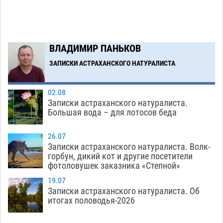
астраханской логистической компании в 400
тысяч рублей
07.08
579
Астраханские кутилы сменили барные стойки
14:44
ВЛАДИМИР ПАНЬКОВ
на полицейские дежурки
07.08
593
ЗАПИСКИ АСТРАХАНСКОГО НАТУРАЛИСТА
Загрузить еще
02.08
Записки астраханского натуралиста.
Большая вода – для лотосов беда
26.07
Записки астраханского натуралиста. Волк-
горбун, дикий кот и другие посетители
фотоловушек заказника «Степной»
19.07
Записки астраханского натуралиста. Об
итогах половодья-2026