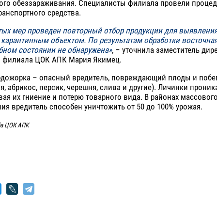
ого обеззараживания. Специалисты филиала провели процед
ранспортного средства.
тых мер проведен повторный отбор продукции для выявлени
 карантинным объектом. По результатам обработки восточна
бном состоянии не обнаружена»
, – уточнила заместитель дир
о филиала ЦОК АПК Мария Якимец.
одожорка – опасный вредитель, повреждающий плоды и побе
ня, абрикос, персик, черешня, слива и другие). Личинки прони
ая их гниение и потерю товарного вида. В районах массовог
ия вредитель способен уничтожить от 50 до 100% урожая.
ба ЦОК АПК