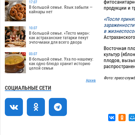
фитосанитарн
гандболисты крупно проиграли
17.07
В большой семье. Язык забыли —
продукции и т
пермякам
08.08
327
кайнары нет
«После приня
Лидеры чеченской диаспоры в
09:00
зараженности
Астрахани осудили выходку молодого
10.07
в жизнеспосо
лихача с улицы Никольской
В большой семье. «Тесто мира»:
Астраханског
как астраханские татарки пекут
08.08
742
эчпочмаки для всего двора
Восточная пл
Завтра астраханцы проведут день в
18:00
культур (ябло
03.07
режиме экстремальной температурной
В большой семье. Уха по-нашему:
плодов, вызыв
нагрузки
как одно блюдо хранит историю
07.08
728
распространен
целой семьи
Астраханский котлован с мусором
17:09
Фото: пресс-служ
угрожает плодородию Харабалинского
Архив
района
СОЦИАЛЬНЫЕ СЕТИ
07.08
562
Игорь Редькин проинспектировал
16:24
коммунальную готовность
астраханского земельного массива
для льготников
07.08
567
Тяга к сверхскоростям обошлась
15:28