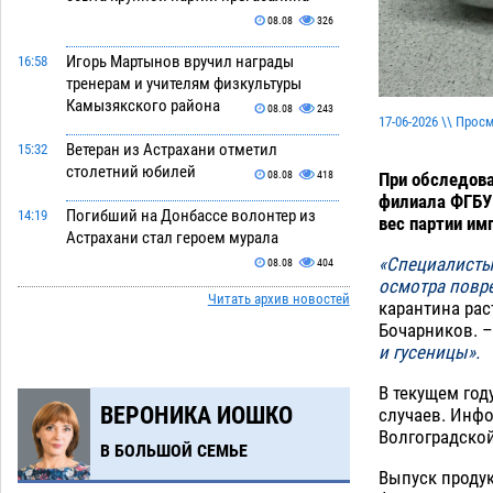
08.08
326
Игорь Мартынов вручил награды
16:58
тренерам и учителям физкультуры
Камызякского района
08.08
243
17-06-2026 \\ Прос
Ветеран из Астрахани отметил
15:32
столетний юбилей
08.08
418
При обследова
филиала ФГБУ
Погибший на Донбассе волонтер из
14:19
вес партии им
Астрахани стал героем мурала
«Специалисты
08.08
404
осмотра повр
Читать архив новостей
Подросток, перебегавший дорогу вне
13:10
карантина ра
перехода, попал под колеса авто в
Бочарников. 
Астрахани
и гусеницы».
08.08
544
Астраханский следком помог
В текущем го
12:02
ВЕРОНИКА ИОШКО
подростку получить зарплату за
случаев. Инфо
честный труд
Волгоградской
08.08
353
В БОЛЬШОЙ СЕМЬЕ
Выпуск проду
Фаворитская ноша: астраханские
10:51