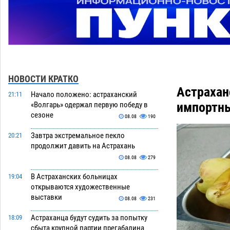
НОВОСТИ КРАТКО
Астрахан
Начало положено: астраханский
21:11
импортны
«Волгарь» одержал первую победу в
сезоне
08.08
190
Завтра экстремальное пекло
20:21
продолжит давить на Астрахань
08.08
279
В Астраханских больницах
19:04
открываются художественные
выставки
08.08
231
Астраханца будут судить за попытку
18:09
сбыта крупной партии прегабалина