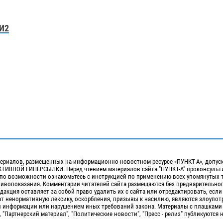
И2
ериалов, размещенных на информационно-новостном ресурсе «ПУНКТ-А», допус
ИВНОЙ ГИПЕРСЫЛКИ. Перед чтением материалов сайта "ПУНКТ-А" проконсульти
 по возможности ознакомьтесь с инструкцией по применению всех упомянутых 
отивопоказания. Комментарии читателей сайта размещаются без предварительно
дакция оставляет за собой право удалить их с сайта или отредактировать, если
т ненормативную лексику, оскорбления, призывы к насилию, являются злоупо
 информации или нарушением иных требований закона. Материалы с плашками
, "Партнерский материал", "Политические новости", "Пресс - релиз" публикуются 