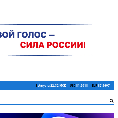
8
Августа
22:32 МСК
USD
81,5018
EUR
87,5697