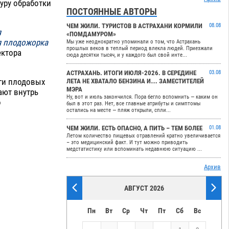
уру обработки
ПОСТОЯННЫЕ АВТОРЫ
ЧЕМ ЖИЛИ. ТУРИСТОВ В АСТРАХАНИ КОРМИЛИ
08.08
я
«ПОМДАМУРОМ»
я плодожорка
Мы уже неоднократно упоминали о том, что Астрахань
прошлых веков в теплый период влекла людей. Приезжали
ектора
сюда десятки тысяч, и у каждого был свой инте...
АСТРАХАНЬ. ИТОГИ ИЮЛЯ-2026. В СЕРЕДИНЕ
03.08
ги плодовых
ЛЕТА НЕ ХВАТАЛО БЕНЗИНА И… ЗАМЕСТИТЕЛЕЙ
МЭРА
кают внутрь
Ну, вот и июль закончился. Пора бегло вспомнить — каким он
о
был в этот раз. Нет, все главные атрибуты и симптомы
остались на месте — пляж открыли, спли...
ЧЕМ ЖИЛИ. ЕСТЬ ОПАСНО, А ПИТЬ – ТЕМ БОЛЕЕ
01.08
Летом количество пищевых отравлений кратно увеличивается
– это медицинский факт. И тут можно приводить
медстатистику или вспоминать недавнюю ситуацию ...
Архив
АВГУСТ 2026
Пн
Вт
Ср
Чт
Пт
Сб
Вс