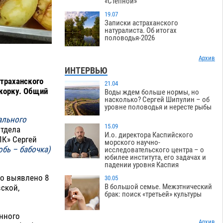
«Степной»
19.07
Записки астраханского
натуралиста. Об итогах
половодья-2026
Архив
ИНТЕРВЬЮ
страханского
21.04
жорку. Общий
Воды ждем больше нормы, но
насколько? Сергей Шипулин – об
уровне половодья и нересте рыбы
ального
15.09
отдела
И.о. директора Каспийского
ПК» Сергей
морского научно-
бь – бабочка)
исследовательского центра – о
юбилее института, его задачах и
падении уровня Каспия
ло выявлено 8
30.05
В большой семье. Межэтнический
ской,
брак: поиск «третьей» культуры
нного
Архив