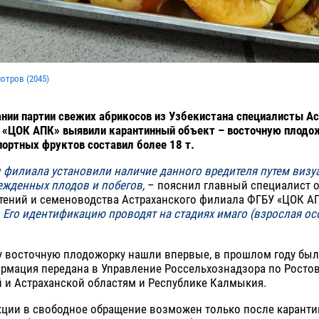
мотров (
2045
)
нии партии свежих абрикосов из Узбекистана специалисты А
 «ЦОК АПК» выявили карантинный объект – восточную плодо
портных фруктов составил более 18 т.
 филиала установили наличие данного вредителя путем визу
ежденных плодов и побегов,
– пояснил главный специалист 
стений и семеноводства Астраханского филиала ФГБУ «ЦОК А
–
Его идентификацию проводят на стадиях имаго (взрослая осо
ду восточную плодожорку нашли впервые, в прошлом году бы
рмация передана в Управление Россельхознадзора по Ростов
 и Астраханской областям и Республике Калмыкия.
кции в свободное обращение возможен только после каранти