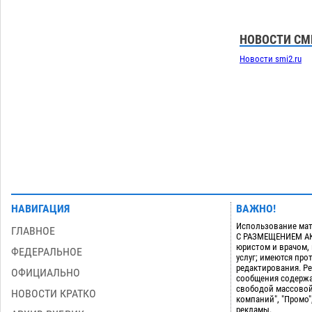
астраханской логистической
компании в 400 тысяч рублей
07.08
588
НОВОСТИ СМ
Астраханские кутилы сменили барные
14:44
Новости smi2.ru
стойки на полицейские дежурки
07.08
603
Загрузить еще
НАВИГАЦИЯ
ВАЖНО!
Использование мат
ГЛАВНОЕ
С РАЗМЕЩЕНИЕМ АКТ
юристом и врачом,
ФЕДЕРАЛЬНОЕ
услуг; имеются пр
редактирования. Ре
ОФИЦИАЛЬНО
сообщения содержа
свободой массовой
НОВОСТИ КРАТКО
компаний", "Промо"
рекламы.