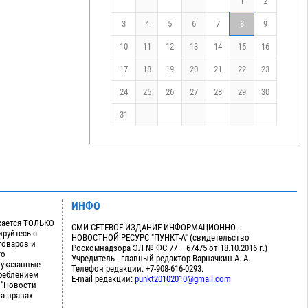
1
2
3
4
5
6
7
8
9
10
11
12
13
14
15
16
17
18
19
20
21
22
23
24
25
26
27
28
29
30
31
ИНФО
кается ТОЛЬКО
СМИ СЕТЕВОЕ ИЗДАНИЕ ИНФОРМАЦИОННО-
руйтесь с
НОВОСТНОЙ РЕСУРС "ПУНКТ-А" (свидетельство
товаров и
Роскомнадзора ЭЛ № ФС 77 – 67475 от 18.10.2016 г.)
го
Учредитель - главный редактор Варначкин А. А.
 указанные
Телефон редакции. +7-908-616-0293.
треблением
E-mail редакции:
punkt20102010@gmail.com
 "Новости
на правах