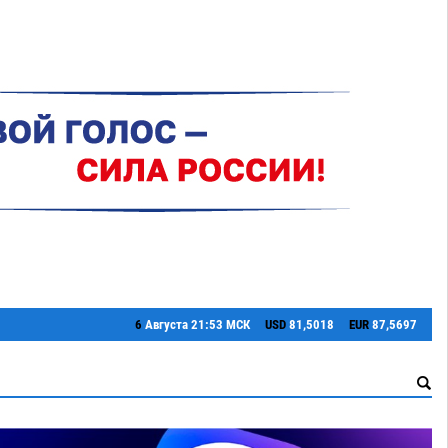
6
Августа
21:53 МСК
USD
81,5018
EUR
87,5697