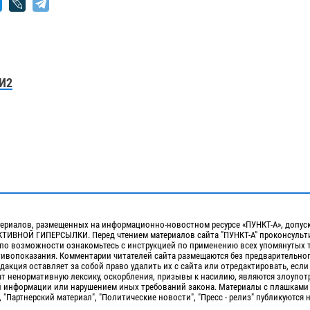
И2
ериалов, размещенных на информационно-новостном ресурсе «ПУНКТ-А», допус
ИВНОЙ ГИПЕРСЫЛКИ. Перед чтением материалов сайта "ПУНКТ-А" проконсульти
 по возможности ознакомьтесь с инструкцией по применению всех упомянутых 
отивопоказания. Комментарии читателей сайта размещаются без предварительно
дакция оставляет за собой право удалить их с сайта или отредактировать, если
т ненормативную лексику, оскорбления, призывы к насилию, являются злоупо
 информации или нарушением иных требований закона. Материалы с плашками
, "Партнерский материал", "Политические новости", "Пресс - релиз" публикуются 