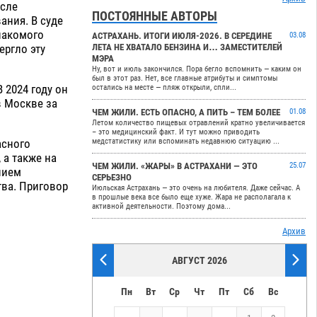
осле
ПОСТОЯННЫЕ АВТОРЫ
ания. В суде
накомого
АСТРАХАНЬ. ИТОГИ ИЮЛЯ-2026. В СЕРЕДИНЕ
03.08
ергло эту
ЛЕТА НЕ ХВАТАЛО БЕНЗИНА И… ЗАМЕСТИТЕЛЕЙ
МЭРА
Ну, вот и июль закончился. Пора бегло вспомнить — каким он
был в этот раз. Нет, все главные атрибуты и симптомы
2024 году он
остались на месте — пляж открыли, спли...
в Москве за
ЧЕМ ЖИЛИ. ЕСТЬ ОПАСНО, А ПИТЬ – ТЕМ БОЛЕЕ
01.08
Летом количество пищевых отравлений кратно увеличивается
– это медицинский факт. И тут можно приводить
асного
медстатистику или вспоминать недавнюю ситуацию ...
 а также на
ЧЕМ ЖИЛИ. «ЖАРЫ» В АСТРАХАНИ — ЭТО
25.07
нием
СЕРЬЕЗНО
ва. Приговор
Июльская Астрахань — это очень на любителя. Даже сейчас. А
в прошлые века все было еще хуже. Жара не располагала к
активной деятельности. Поэтому дома...
Архив
АВГУСТ 2026
Пн
Вт
Ср
Чт
Пт
Сб
Вс