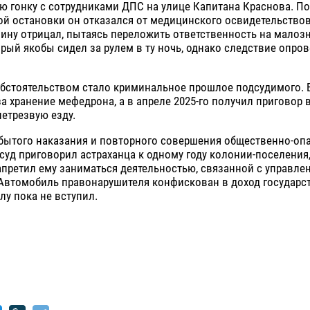
ю гонку с сотрудниками ДПС на улице Капитана Краснова. П
й остановки он отказался от медицинского освидетельствов
ину отрицал, пытаясь переложить ответственность на малоз
орый якобы сидел за рулем в ту ночь, однако следствие опров
стоятельством стало криминальное прошлое подсудимого. В 
а хранение мефедрона, а в апреле 2025-го получил приговор 
етрезвую езду.
тбытого наказания и повторного совершения общественно-оп
суд приговорил астраханца к одному году колонии-поселения,
апретил ему заниматься деятельностью, связанной с управле
Автомобиль правонарушителя конфискован в доход государст
лу пока не вступил.