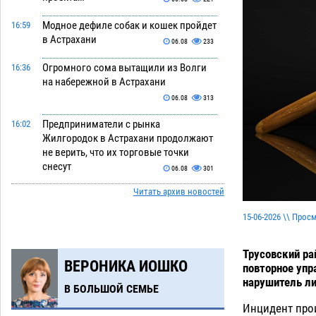
Модное дефиле собак и кошек пройдет
16:59
в Астрахани
06.08
233
Огромного сома вытащили из Волги
16:36
на набережной в Астрахани
06.08
313
Предприниматели с рынка
16:02
Жилгородок в Астрахани продолжают
не верить, что их торговые точки
снесут
06.08
301
Читать архив новостей
Ящерицу из астраханской пустыни
15:22
поместили на новой серебряной
15-06-2026 \\ Прос
монете Банка России
06.08
248
Буддийские святыни из Астрахани
14:35
Трусовский ра
ВЕРОНИКА ИОШКО
выставили в музее Пушкина в Москве
повторное упр
нарушитель ли
06.08
222
В БОЛЬШОЙ СЕМЬЕ
Инцидент прои
Мэрия Астрахани переводит городские
13:50