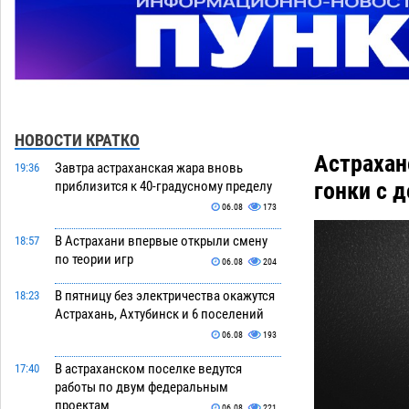
НОВОСТИ КРАТКО
Астрахан
Завтра астраханская жара вновь
19:36
гонки с 
приблизится к 40-градусному пределу
06.08
173
В Астрахани впервые открыли смену
18:57
по теории игр
06.08
204
В пятницу без электричества окажутся
18:23
Астрахань, Ахтубинск и 6 поселений
06.08
193
В астраханском поселке ведутся
17:40
работы по двум федеральным
проектам
06.08
221