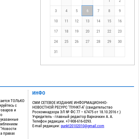
1
2
3
4
5
6
7
8
9
10
11
12
13
14
15
16
17
18
19
20
21
22
23
24
25
26
27
28
29
30
31
ИНФО
кается ТОЛЬКО
СМИ СЕТЕВОЕ ИЗДАНИЕ ИНФОРМАЦИОННО-
руйтесь с
НОВОСТНОЙ РЕСУРС "ПУНКТ-А" (свидетельство
товаров и
Роскомнадзора ЭЛ № ФС 77 – 67475 от 18.10.2016 г.)
го
Учредитель - главный редактор Варначкин А. А.
 указанные
Телефон редакции. +7-908-616-0293.
треблением
E-mail редакции:
punkt20102010@gmail.com
 "Новости
на правах