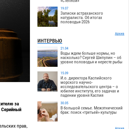
«Степной»
19.07
Записки астраханского
натуралиста. Об итогах
половодья-2026
Архив
ИНТЕРВЬЮ
21.04
Воды ждем больше нормы, но
насколько? Сергей Шипулин – об
уровне половодья и нересте рыбы
15.09
И.о. директора Каспийского
морского научно-
исследовательского центра – о
юбилее института, его задачах и
падении уровня Каспия
жителю за
30.05
В большой семье. Межэтнический
. Серийный
брак: поиск «третьей» культуры
ельских прав,
Архив