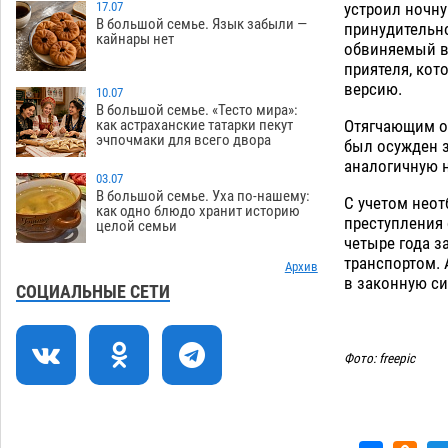
устроил ночну
зеленые зоны на автоматический
17.07
В большой семье. Язык забыли —
принудительно
полив
06.08
234
кайнары нет
обвиняемый в
приятеля, кот
Скончался второй ребенок после
13:13
версию.
пожара в Астрахани
10.07
06.08
585
В большой семье. «Тесто мира»:
Отягчающим об
как астраханские татарки пекут
Астраханские гандболисты с крупной
12:49
эчпочмаки для всего двора
был осужден з
победы стартовали на Всероссийской
аналогичную н
Спартакиаде
06.08
283
03.07
В большой семье. Уха по-нашему:
С учетом нео
В астраханском селе невестка
12:16
как одно блюдо хранит историю
преступления 
целой семьи
изрешетила машину свекрови
четыре года з
06.08
428
транспортом. 
Архив
в законную си
Астраханские приставы выдворили 12
11:45
СОЦИАЛЬНЫЕ СЕТИ
нелегалов прямым рейсом из
Шереметьево
06.08
278
Фото: freepic
Как астраханцы назвали своих детей в
11:08
июле
06.08
294
В Астрахани несовершеннолетнему
10:30