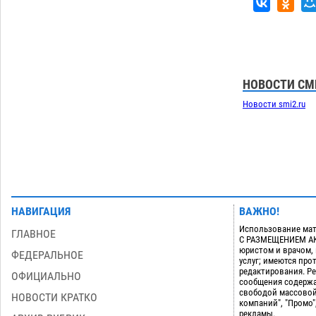
дали условные 1,5 года за найденные
200 г растения с наркотой
06.08
280
Загрузить еще
НОВОСТИ СМ
Новости smi2.ru
НАВИГАЦИЯ
ВАЖНО!
Использование мат
ГЛАВНОЕ
С РАЗМЕЩЕНИЕМ АКТ
юристом и врачом,
ФЕДЕРАЛЬНОЕ
услуг; имеются пр
редактирования. Ре
ОФИЦИАЛЬНО
сообщения содержа
свободой массовой
НОВОСТИ КРАТКО
компаний", "Промо"
рекламы.