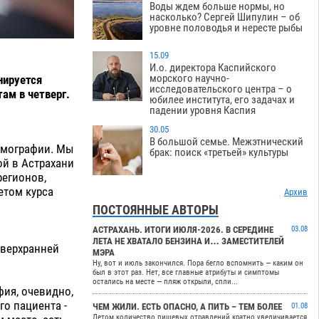
Воды ждем больше нормы, но
насколько? Сергей Шипулин – об
уровне половодья и нересте рыбы
15.09
И.о. директора Каспийского
морского научно-
нируется
исследовательского центра – о
ам в четверг.
юбилее института, его задачах и
падении уровня Каспия
30.05
В большой семье. Межэтнический
томографии. Мы
брак: поиск «третьей» культуры
ой в Астрахани
регионов,
етом курса
Архив
ПОСТОЯННЫЕ АВТОРЫ
АСТРАХАНЬ. ИТОГИ ИЮЛЯ-2026. В СЕРЕДИНЕ
03.08
ЛЕТА НЕ ХВАТАЛО БЕНЗИНА И… ЗАМЕСТИТЕЛЕЙ
сверхранней
МЭРА
Ну, вот и июль закончился. Пора бегло вспомнить — каким он
был в этот раз. Нет, все главные атрибуты и симптомы
остались на месте — пляж открыли, спли...
фия, очевидно,
го пациента -
ЧЕМ ЖИЛИ. ЕСТЬ ОПАСНО, А ПИТЬ – ТЕМ БОЛЕЕ
01.08
Летом количество пищевых отравлений кратно увеличивается