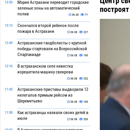
Центр св
Мэрия Астрахани переводит городские
13:50
построят
зеленые зоны на автоматический
полив
06.08
71
Скончался второй ребенок после
13:13
пожара в Астрахани
06.08
227
Астраханские гандболисты с крупной
12:49
победы стартовали на Всероссийской
Спартакиаде
06.08
160
В астраханском селе невестка
12:16
изрешетила машину свекрови
06.08
252
Астраханские приставы выдворили 12
11:45
нелегалов прямым рейсом из
Шереметьево
06.08
169
Как астраханцы назвали своих детей в
11:08
июле
06.08
203
10:30