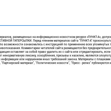
ериалов, размещенных на информационно-новостном ресурсе «ПУНКТ-А», допус
ИВНОЙ ГИПЕРСЫЛКИ. Перед чтением материалов сайта "ПУНКТ-А" проконсульти
 по возможности ознакомьтесь с инструкцией по применению всех упомянутых 
отивопоказания. Комментарии читателей сайта размещаются без предварительно
дакция оставляет за собой право удалить их с сайта или отредактировать, если
т ненормативную лексику, оскорбления, призывы к насилию, являются злоупо
 информации или нарушением иных требований закона. Материалы с плашками
, "Партнерский материал", "Политические новости", "Пресс - релиз" публикуются 