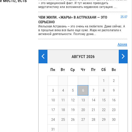
м место, есть
– это медицинский факт. И тут можно приводить
медстатистику или вспоминать недавнюю ситуацию ...
ЧЕМ ЖИЛИ. «ЖАРЫ» В АСТРАХАНИ — ЭТО
25.07
СЕРЬЕЗНО
Июльская Астрахань — это очень на любителя. Даже сейчас. А
в прошлые века все было еще хуже. Жара не располагала к
активной деятельности. Поэтому дома...
Архив
АВГУСТ 2026
Пн
Вт
Ср
Чт
Пт
Сб
Вс
1
2
3
4
5
6
7
8
9
10
11
12
13
14
15
16
17
18
19
20
21
22
23
24
25
26
27
28
29
30
31