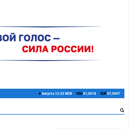
6
Августа
13:23 МСК
USD
81,5018
EUR
87,5697