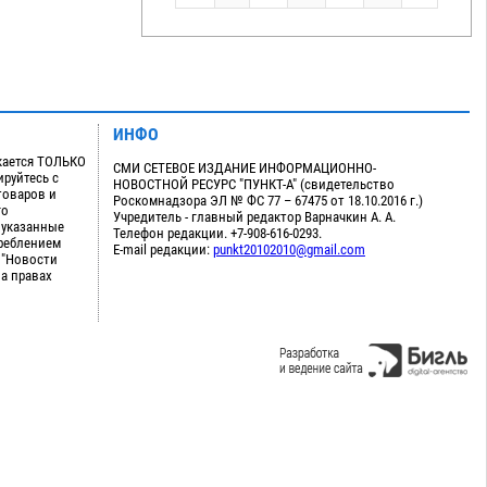
ИНФО
кается ТОЛЬКО
СМИ СЕТЕВОЕ ИЗДАНИЕ ИНФОРМАЦИОННО-
руйтесь с
НОВОСТНОЙ РЕСУРС "ПУНКТ-А" (свидетельство
товаров и
Роскомнадзора ЭЛ № ФС 77 – 67475 от 18.10.2016 г.)
го
Учредитель - главный редактор Варначкин А. А.
 указанные
Телефон редакции. +7-908-616-0293.
треблением
E-mail редакции:
punkt20102010@gmail.com
 "Новости
на правах