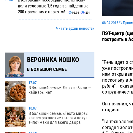
В Астрахани несовершеннолетнему
дали условные 1,5 года за найденные
200 г растения с наркотой
06.08
201
08-04-2016 \\ Прос
Астраханский детский омбудсмен
09:54
Читать архив новостей
помогла многодетному отцу вернуть
ПЭТ-центр (це
родительские права
06.08
306
построить в А
В Астрахани купеческий банк укроют
09:13
новой крышей за шестнадцать
ВЕРОНИКА ИОШКО
миллионов
06.08
330
"Речь идет о 
уже построили
В БОЛЬШОЙ СЕМЬЕ
Астраханские спасатели назвали
08:29
нам открывае
причину пожара, в котором погиб 3-
поскольку в А
месячный малыш
17.07
06.08
528
рубля", - ска
В большой семье. Язык забыли —
сотрудничеств
кайнары нет
Арендатор заплатит миллионы за
07:38
порчу солью астраханских
Он пояснил, ч
сельхозугодий
10.07
06.08
347
стадиях.
В большой семье. «Тесто мира»:
как астраханские татарки пекут
Завтра погода вновь заставит
20:27
"Та технологи
эчпочмаки для всего двора
астраханцев жариться
05.08
416
сегодня золот