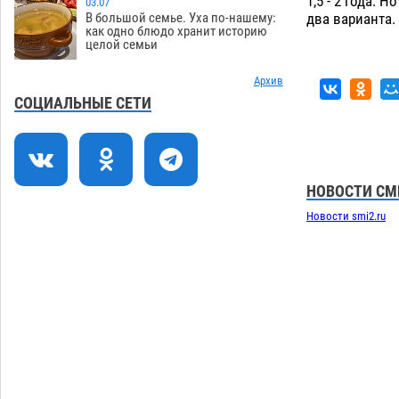
1,5 - 2 года.
03.07
Уникальные артефакты Золотой Орды
19:07
два варианта. 
В большой семье. Уха по-нашему:
выставили в астраханском музее
как одно блюдо хранит историю
целой семьи
05.08
478
Маленькую девочку увезли в больницу
Архив
18:29
после ДТП у «Алимпика» в Астрахани
СОЦИАЛЬНЫЕ СЕТИ
05.08
674
Всероссийская летняя перепись
16:31
воробьев стартует в Астрахани
НОВОСТИ СМ
05.08
440
Новости smi2.ru
Астраханские пожарные поезда с
15:58
начала года десять раз выезжали на
борьбу с огнем
05.08
415
Загрузить еще