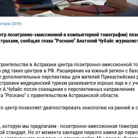
мотров (
2019
)
нтр позитронно-эмиссионной и компьютерной томографии) пла
страхани, сообщил глава "Роснано" Анатолий Чубайс журналист
строительстве в Астрахани центра позитронно-эмиссионной 
 ряд таких центров в РФ. Расширение на южный регион с баз
т дополнительные перспективы для жителей Прикаспийских 
страхани медицинский туризм развивается хорошо еще и с уч
зал А.Чубайс после совещания о перспективных направлениях
а "Роснано" с правительством Астраханской области.
то центр позволяет диагностировать онкологию на ранней и 
я, которую мы предлагаем - позитронно-эмиссионная томогра
ой стандарт. Но от момента закладки первого камня до перво