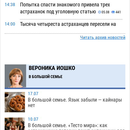
Попытка спасти знакомого привела трех
14:38
астраханок под уголовную статью
05.08
441
Тысяча четыреста астраханцев пересели на
14:00
электромобили
05.08
437
Читать архив новостей
Глава крупного астраханского города
13:23
поставил жителей перед непростым выбором
05.08
1234
ВЕРОНИКА ИОШКО
Младенец погиб в крупном пожаре в
12:51
Астрахани
В БОЛЬШОЙ СЕМЬЕ
05.08
486
У астраханца в морозильной камере
12:23
17.07
обнаружили почти полсотни стерлядей
В большой семье. Язык забыли — кайнары
05.08
440
нет
Астраханец проведет за решеткой 2 года и
11:54
10.07
выплатит миллионный ущерб за смертельную
В большой семье. «Тесто мира»: как
небрежность за рулем