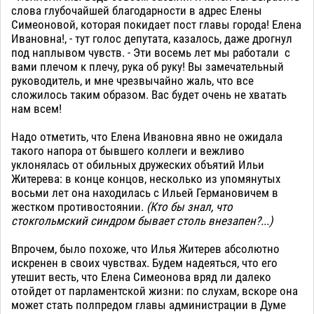
слова глубочайшей благодарности в адрес Елены
Симеоновой, которая покидает пост главы города! Елена
Ивановна!, - тут голос депутата, казалось, даже дрогнул
под наплывом чувств. - Эти восемь лет мы работали с
вами плечом к плечу, рука об руку! Вы замечательный
руководитель, и мне чрезвычайно жаль, что все
сложилось таким образом. Вас будет очень не хватать
нам всем!
Надо отметить, что Елена Ивановна явно не ожидала
такого напора от бывшего коллеги и вежливо
уклонялась от обильных дружеских объятий Ильи
Житерева: в конце концов, несколько из упомянутых
восьми лет она находилась с Ильей Германовичем в
жестком противостоянии.
(Кто бы знал, что
стокгольмский синдром бывает столь внезапен?...)
Впрочем, было похоже, что Илья Житерев абсолютно
искренен в своих чувствах. Будем надеяться, что его
утешит весть, что Елена Симеонова вряд ли далеко
отойдет от парламентской жизни: по слухам, вскоре она
может стать полпредом главы администрации в Думе