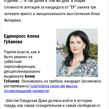
отдачей..., - и так далее в том же духе. В общей
сложности агитация за кандидата от "ЕР" заняла три
четверти яркого и эмоционального выступления Ильи
Житерева.
Единоросс Алена
Губанова
Партия власти, как и
было решено на
субботней
партконференции,
дисциплинированно
выдвинула
Алену
Губанову
. Оказавшись на трибуне, кандидат (возможно,
растерявшись)
повторила свою же мысль
позавчерашней свежести
:
- Шестая Городская Дума должна войти в историю
города, как самая созидательная и самая свободная от