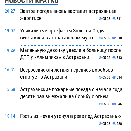
НОВОСТИ КРАТКО
Завтра погода вновь заставит астраханцев
20:27
жариться
05.08
311
Уникальные артефакты Золотой Орды
19:07
выставили в астраханском музее
05.08
318
Маленькую девочку увезли в больницу после
18:29
ДТП у «Алимпика» в Астрахани
05.08
513
Всероссийская летняя перепись воробьев
16:31
стартует в Астрахани
05.08
314
Астраханские пожарные поезда с начала года
15:58
десять раз выезжали на борьбу с огнем
05.08
346
Гость из Чечни утонул в реке под Астраханью
15:14
05.08
530