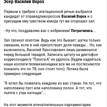
Эсер Василий Ворох
Первым к трибуне с агитационной речью выбрался
кандидат от справедливороссов
Василий Ворох
и с
присущим ему чувством юмора тут же огорошил зал:
- Ну что, поздравляю вас с избранием!
Потратились
...
Зал грохнул хохотом. Ведь как это бывает: шутка только
смешнее, если в ней присутствует доля правды... Но, как
выяснилось, Василий Ярославович лишь разминался
перед большой тирадой. Записать цитату на диктофон
корреспонденту "Пункта-А" не удалось (будем надеяться,
наши коллеги-телевизионщики все же не постесняются
показать это по ТВ, оно стоит того). Логика была
примерно следующая:
"Я хотел бы пожелать каждому из вас стакан. Не тот, что
наполовину пуст или наполовину полон. А тот, что
пьется с утра натощак"...
На этот моменте впечатлительные парламентарии