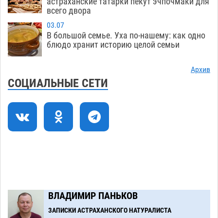
астраханские татарки пекут эчпочмаки для
05.08
404
всего двора
В Астрахани возле Нового моста спасли
11:22
03.07
подростка на пенопласте
05.08
469
В большой семье. Уха по-нашему: как одно
блюдо хранит историю целой семьи
Астраханцам ответили на важный вопрос о
10:48
территориальном отряде «Барс»
05.08
429
Архив
СОЦИАЛЬНЫЕ СЕТИ
На астраханских полях начался сбор томатов
10:13
05.08
348
Строительство на краю земли доверили
09:40
астраханским студентам
05.08
390
Загрузить еще
ВЛАДИМИР ПАНЬКОВ
ЗАПИСКИ АСТРАХАНСКОГО НАТУРАЛИСТА