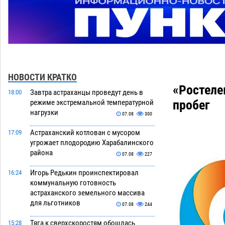
НОВОСТИ КРАТКО
«Ростеле
Завтра астраханцы проведут день в
18:00
пробег
режиме экстремальной температурной
нагрузки
07.08
300
Астраханский котлован с мусором
17:09
угрожает плодородию Харабалинского
района
07.08
227
Игорь Редькин проинспектировал
16:24
коммунальную готовность
астраханского земельного массива
для льготников
07.08
244
Тяга к сверхскоростям обошлась
15:28