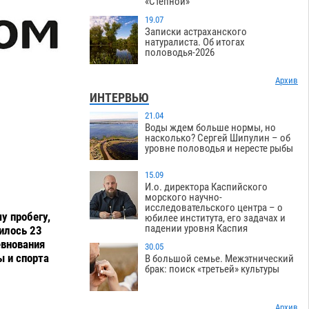
«Степной»
19.07
Записки астраханского
натуралиста. Об итогах
половодья-2026
Архив
ИНТЕРВЬЮ
21.04
Воды ждем больше нормы, но
насколько? Сергей Шипулин – об
уровне половодья и нересте рыбы
15.09
И.о. директора Каспийского
морского научно-
исследовательского центра – о
у пробегу,
юбилее института, его задачах и
падении уровня Каспия
илось 23
евнования
30.05
ы и спорта
В большой семье. Межэтнический
брак: поиск «третьей» культуры
Архив