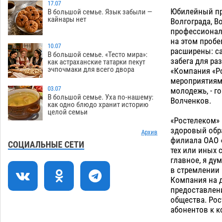
17.07
Юбилейный про
В большой семье. Язык забыли —
Астраханцев ждут на парковом газоне
11:20
кайнары нет
Волгограда, В
с призами и эрмитажными котами
профессионало
07.08
272
на этом проб
10.07
расширены: са
Астраханский суд встал на сторону
10:43
В большой семье. «Тесто мира»:
забега для ра
как астраханские татарки пекут
МЧС в споре за возврат униформы
эчпочмаки для всего двора
«Компания «Р
07.08
359
мероприятиям 
03.07
молодежь, - г
На Всероссийской Спартакиаде
10:02
В большой семье. Уха по-нашему:
Волченков.
астраханские гандболисты уступили
как одно блюдо хранит историю
целой семьи
казанским «драконам»
07.08
265
«Ростелеком»
здоровый обра
Все пострадавшие при пожаре на
Архив
09:25
филиала ОАО «
Краснодарской в Астрахани
СОЦИАЛЬНЫЕ СЕТИ
тех или иных 
скончались
07.08
1278
главное, я ду
в стремлении
Астраханский суд оценил четыре удара
08:47
Компания на 
по голове полицейского в сто тысяч
предоставлени
рублей
07.08
357
общества. Рос
абонентов к к
Завтра астраханская жара вновь
19:36