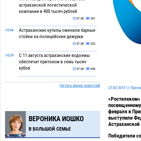
астраханской логистической
компании в 400 тысяч рублей
07.08
301
Астраханские кутилы сменили барные
14:44
стойки на полицейские дежурки
07.08
322
С 11 августа астраханские водоемы
14:09
обеспечат притоком в семь тысяч
кубов
07.08
636
Астраханский аэропорт попробует
13:29
Читать архив новостей
отбиться от ворон в апелляционном
27-02-2015 \\ Прос
суде
07.08
335
«Ростелеком»
посвященному
Астраханские археологи откопали
12:53
февраля в При
древнюю помойку
07.08
530
выступили Фед
ВЕРОНИКА ИОШКО
Астраханской 
В Астрахани подросток угнал
11:58
В БОЛЬШОЙ СЕМЬЕ
мотоцикл и похитил чужие мобильник
Победители со
с банковскими картами
07.08
315