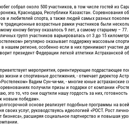
бег собрал около 500 участников, в том числе гостей из Сар
оронежа, Краснодара, Республики Казахстан. Соревнования 
в и любителей спорта, а также людей самых разных поколен
еге традиционные возрастные рамки участников были нескол
мому юному бегуну оказалось 9 лет, а самому старшему – 77.
зличных групп участников варьировалась от 3 до 15 километр
остелеком» регулярно оказывает поддержку массовым спор
в нашем регионе, особенно если в них принимают участие де
оворит президент Федерации легкой атлетики Астраханской о
 приветствует мероприятия, ориентирующие подрастающее по
з жизни и спортивные достижения, - отмечает директор Аст
Ростелеком» Вадим Сун-чи-ми, - многие юные астраханские 
соревнованиях получили призы и подарки от компании «Рост
маю, это то, что они ощутили нашу гордость за них, готовност
 к новым победам».
долгосрочной основе реализует подобные программы на всей
я своих услуг, руководствуясь идеологией «РОСТ. Рост лично
т бизнеса», расширяя социальное партнерство и повышая ур
омпании.