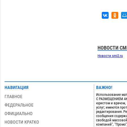
приблизится к 40-градусному пределу
06.08
501
В Астрахани впервые открыли смену
18:57
по теории игр
06.08
452
Загрузить еще
НОВОСТИ СМ
Новости smi2.ru
НАВИГАЦИЯ
ВАЖНО!
Использование мат
ГЛАВНОЕ
С РАЗМЕЩЕНИЕМ АКТ
юристом и врачом,
ФЕДЕРАЛЬНОЕ
услуг; имеются пр
редактирования. Ре
ОФИЦИАЛЬНО
сообщения содержа
свободой массовой
НОВОСТИ КРАТКО
компаний", "Промо"