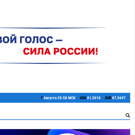
7
Августа
20:58 МСК
USD
81,5018
EUR
87,5697