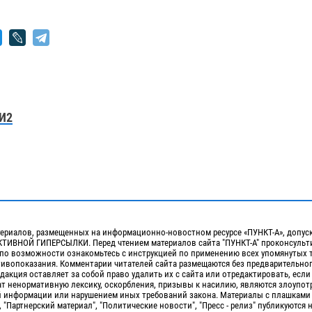
И2
ериалов, размещенных на информационно-новостном ресурсе «ПУНКТ-А», допус
ИВНОЙ ГИПЕРСЫЛКИ. Перед чтением материалов сайта "ПУНКТ-А" проконсульти
 по возможности ознакомьтесь с инструкцией по применению всех упомянутых 
отивопоказания. Комментарии читателей сайта размещаются без предварительно
дакция оставляет за собой право удалить их с сайта или отредактировать, если
т ненормативную лексику, оскорбления, призывы к насилию, являются злоупо
 информации или нарушением иных требований закона. Материалы с плашками
, "Партнерский материал", "Политические новости", "Пресс - релиз" публикуются 