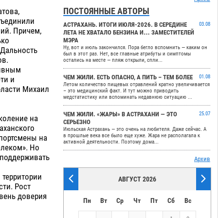
ПОСТОЯННЫЕ АВТОРЫ
атова,
объединили
АСТРАХАНЬ. ИТОГИ ИЮЛЯ-2026. В СЕРЕДИНЕ
03.08
ий. Причем,
ЛЕТА НЕ ХВАТАЛО БЕНЗИНА И… ЗАМЕСТИТЕЛЕЙ
ько
МЭРА
Ну, вот и июль закончился. Пора бегло вспомнить — каким он
 Дальность
был в этот раз. Нет, все главные атрибуты и симптомы
ов.
остались на месте — пляж открыли, спли...
тивным
ЧЕМ ЖИЛИ. ЕСТЬ ОПАСНО, А ПИТЬ – ТЕМ БОЛЕЕ
01.08
ти и
Летом количество пищевых отравлений кратно увеличивается
бласти Михаил
– это медицинский факт. И тут можно приводить
медстатистику или вспоминать недавнюю ситуацию ...
ЧЕМ ЖИЛИ. «ЖАРЫ» В АСТРАХАНИ — ЭТО
25.07
коление на
СЕРЬЕЗНО
раханского
Июльская Астрахань — это очень на любителя. Даже сейчас. А
в прошлые века все было еще хуже. Жара не располагала к
спортсмены на
активной деятельности. Поэтому дома...
елеком». Но
ь поддерживать
Архив
 территории
АВГУСТ 2026
сти. Рост
овень доверия
Пн
Вт
Ср
Чт
Пт
Сб
Вс