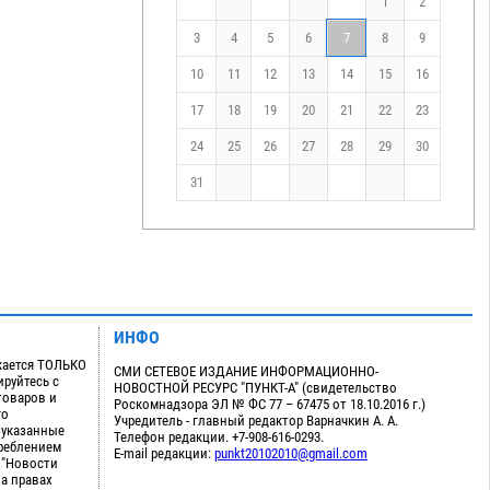
1
2
3
4
5
6
7
8
9
10
11
12
13
14
15
16
17
18
19
20
21
22
23
24
25
26
27
28
29
30
31
ИНФО
кается ТОЛЬКО
СМИ СЕТЕВОЕ ИЗДАНИЕ ИНФОРМАЦИОННО-
руйтесь с
НОВОСТНОЙ РЕСУРС "ПУНКТ-А" (свидетельство
товаров и
Роскомнадзора ЭЛ № ФС 77 – 67475 от 18.10.2016 г.)
го
Учредитель - главный редактор Варначкин А. А.
 указанные
Телефон редакции. +7-908-616-0293.
треблением
E-mail редакции:
punkt20102010@gmail.com
 "Новости
на правах