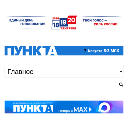
7
Августа
5:3 МСК