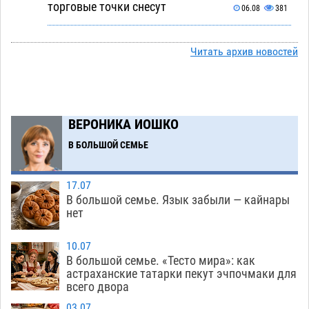
торговые точки снесут
06.08
381
Ящерицу из астраханской пустыни поместили
15:22
на новой серебряной монете Банка России
Читать архив новостей
06.08
303
Буддийские святыни из Астрахани выставили
14:35
в музее Пушкина в Москве
06.08
278
ВЕРОНИКА ИОШКО
Мэрия Астрахани переводит городские
13:50
В БОЛЬШОЙ СЕМЬЕ
зеленые зоны на автоматический полив
06.08
289
17.07
В большой семье. Язык забыли — кайнары
Скончался второй ребенок после пожара в
13:13
нет
Астрахани
06.08
700
10.07
Астраханские гандболисты с крупной победы
12:49
В большой семье. «Тесто мира»: как
стартовали на Всероссийской Спартакиаде
астраханские татарки пекут эчпочмаки для
всего двора
06.08
342
03.07