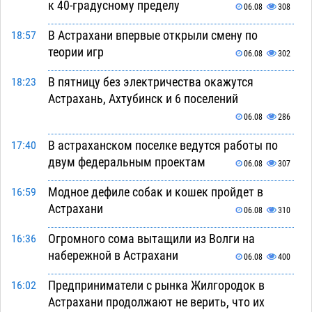
к 40-градусному пределу
06.08
308
В Астрахани впервые открыли смену по
18:57
теории игр
06.08
302
В пятницу без электричества окажутся
18:23
Астрахань, Ахтубинск и 6 поселений
06.08
286
В астраханском поселке ведутся работы по
17:40
двум федеральным проектам
06.08
307
Модное дефиле собак и кошек пройдет в
16:59
Астрахани
06.08
310
Огромного сома вытащили из Волги на
16:36
набережной в Астрахани
06.08
400
Предприниматели с рынка Жилгородок в
16:02
Астрахани продолжают не верить, что их