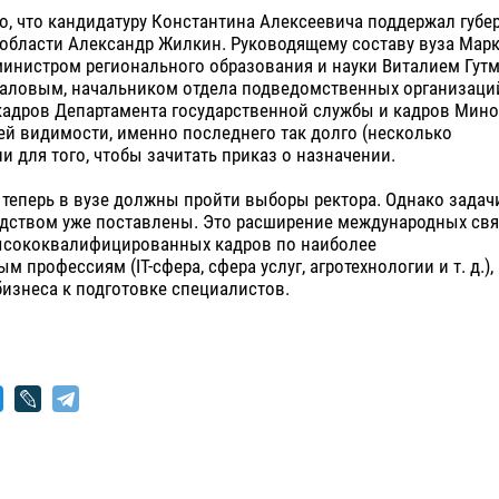
, что кандидатуру Константина Алексеевича поддержал губе
 области Александр Жилкин. Руководящему составу вуза Мар
министром регионального образования и науки Виталием Гут
чаловым, начальником отдела подведомственных организаци
кадров Департамента государственной службы и кадров Мин
ей видимости, именно последнего так долго (несколько
и для того, чтобы зачитать приказ о назначении.
, теперь в вузе должны пройти выборы ректора. Однако задач
дством уже поставлены. Это расширение международных связ
ысококвалифицированных кадров по наиболее
 профессиям (IT-сфера, сфера услуг, агротехнологии и т. д.),
изнеса к подготовке специалистов.