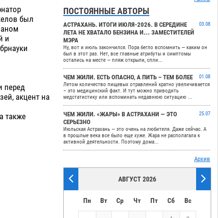
рнатор
ПОСТОЯННЫЕ АВТОРЫ
келов был
АСТРАХАНЬ. ИТОГИ ИЮЛЯ-2026. В СЕРЕДИНЕ
03.08
маном
ЛЕТА НЕ ХВАТАЛО БЕНЗИНА И… ЗАМЕСТИТЕЛЕЙ
й и
МЭРА
обрнауки
Ну, вот и июль закончился. Пора бегло вспомнить — каким он
был в этот раз. Нет, все главные атрибуты и симптомы
остались на месте — пляж открыли, спли...
ЧЕМ ЖИЛИ. ЕСТЬ ОПАСНО, А ПИТЬ – ТЕМ БОЛЕЕ
01.08
Летом количество пищевых отравлений кратно увеличивается
и перед
– это медицинский факт. И тут можно приводить
ей, акцент на
медстатистику или вспоминать недавнюю ситуацию ...
ЧЕМ ЖИЛИ. «ЖАРЫ» В АСТРАХАНИ — ЭТО
25.07
 а также
СЕРЬЕЗНО
Июльская Астрахань — это очень на любителя. Даже сейчас. А
в прошлые века все было еще хуже. Жара не располагала к
активной деятельности. Поэтому дома...
Архив
АВГУСТ 2026
Пн
Вт
Ср
Чт
Пт
Сб
Вс