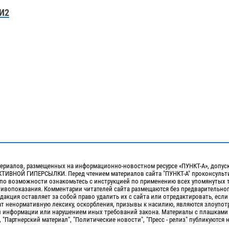
И2
ериалов, размещенных на информационно-новостном ресурсе «ПУНКТ-А», допус
ИВНОЙ ГИПЕРСЫЛКИ. Перед чтением материалов сайта "ПУНКТ-А" проконсульти
 по возможности ознакомьтесь с инструкцией по применению всех упомянутых 
отивопоказания. Комментарии читателей сайта размещаются без предварительно
дакция оставляет за собой право удалить их с сайта или отредактировать, если
т ненормативную лексику, оскорбления, призывы к насилию, являются злоупо
 информации или нарушением иных требований закона. Материалы с плашками
, "Партнерский материал", "Политические новости", "Пресс - релиз" публикуются 