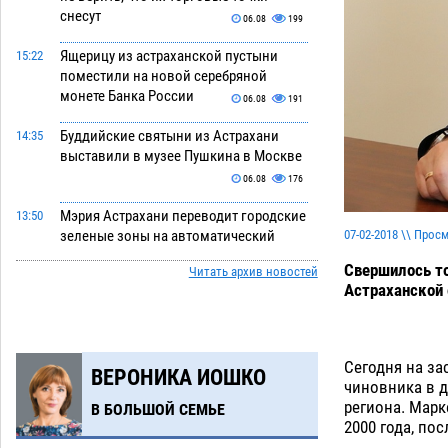
снесут
06.08
199
Ящерицу из астраханской пустыни
15:22
поместили на новой серебряной
монете Банка России
06.08
191
Буддийские святыни из Астрахани
14:35
выставили в музее Пушкина в Москве
06.08
176
Мэрия Астрахани переводит городские
13:50
07-02-2018 \\ Прос
зеленые зоны на автоматический
полив
06.08
181
Свершилось то
Читать архив новостей
Астраханской 
Скончался второй ребенок после
13:13
пожара в Астрахани
06.08
481
Астраханские гандболисты с крупной
12:49
Сегодня на за
ВЕРОНИКА ИОШКО
победы стартовали на Всероссийской
чиновника в д
Спартакиаде
06.08
238
региона. Марк
В БОЛЬШОЙ СЕМЬЕ
2000 года, по
В астраханском селе невестка
12:16