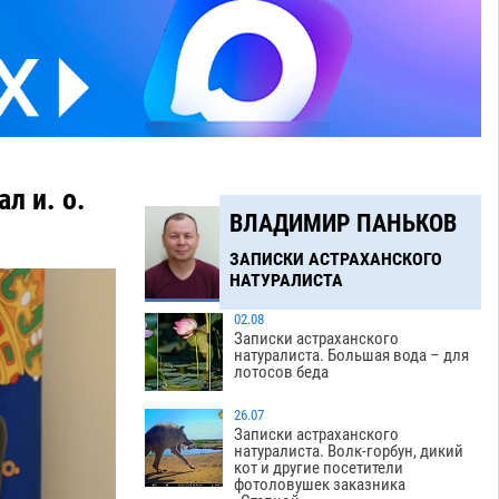
л и. о.
ВЛАДИМИР ПАНЬКОВ
ЗАПИСКИ АСТРАХАНСКОГО
НАТУРАЛИСТА
02.08
Записки астраханского
натуралиста. Большая вода – для
лотосов беда
26.07
Записки астраханского
натуралиста. Волк-горбун, дикий
кот и другие посетители
фотоловушек заказника