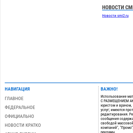
Астраханские спасатели назвали
причину пожара, в котором погиб 3-
НОВОСТИ СМ
месячный малыш
06.08
637
Новости smi2.ru
Загрузить еще
НАВИГАЦИЯ
ВАЖНО!
Использование мат
ГЛАВНОЕ
С РАЗМЕЩЕНИЕМ АКТ
юристом и врачом,
ФЕДЕРАЛЬНОЕ
услуг; имеются пр
редактирования. Ре
ОФИЦИАЛЬНО
сообщения содержа
свободой массовой
НОВОСТИ КРАТКО
компаний", "Промо"
рекламы.