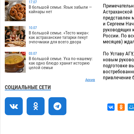
изрешетила машину свекрови
17.07
Примечательно
В большой семье. Язык забыли —
06.08
355
Астраханской
кайнары нет
представлен 
Астраханские приставы выдворили 12
11:45
и Сергеем На
нелегалов прямым рейсом из
10.07
руководящих 
Шереметьево
В большой семье. «Тесто мира»:
06.08
221
России. По вс
как астраханские татарки пекут
месяцев) ждал
эчпочмаки для всего двора
Как астраханцы назвали своих детей в
11:08
июле
06.08
249
По Уставу АГУ
03.07
В большой семье. Уха по-нашему:
новым руково
В Астрахани несовершеннолетнему
10:30
как одно блюдо хранит историю
подготовке в
целой семьи
дали условные 1,5 года за найденные
востребованным
200 г растения с наркотой
06.08
240
привлечение б
Архив
Астраханский детский омбудсмен
09:54
СОЦИАЛЬНЫЕ СЕТИ
помогла многодетному отцу вернуть
родительские права
06.08
355
В Астрахани купеческий банк укроют
09:13
новой крышей за шестнадцать
миллионов
06.08
408
08:29