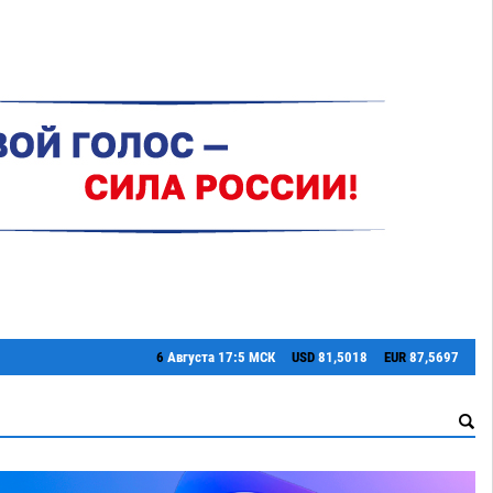
6
Августа
17:5 МСК
USD
81,5018
EUR
87,5697