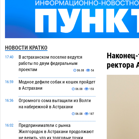
НОВОСТИ КРАТКО
Наконец-
В астраханском поселке ведутся
17:40
ректора 
работы по двум федеральным
проектам
06.08
54
Модное дефиле собак и кошек пройдет
16:59
в Астрахани
06.08
153
Огромного сома вытащили из Волги
16:36
на набережной в Астрахани
06.08
187
Предприниматели с рынка
16:02
Жилгородок в Астрахани продолжают
не верить, что их торговые точки