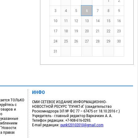
1
2
3
4
5
6
7
8
9
10
11
12
13
14
15
16
17
18
19
20
21
22
23
24
25
26
27
28
29
30
31
ИНФО
кается ТОЛЬКО
СМИ СЕТЕВОЕ ИЗДАНИЕ ИНФОРМАЦИОННО-
руйтесь с
НОВОСТНОЙ РЕСУРС "ПУНКТ-А" (свидетельство
товаров и
Роскомнадзора ЭЛ № ФС 77 – 67475 от 18.10.2016 г.)
го
Учредитель - главный редактор Варначкин А. А.
 указанные
Телефон редакции. +7-908-616-0293.
треблением
E-mail редакции:
punkt20102010@gmail.com
 "Новости
на правах