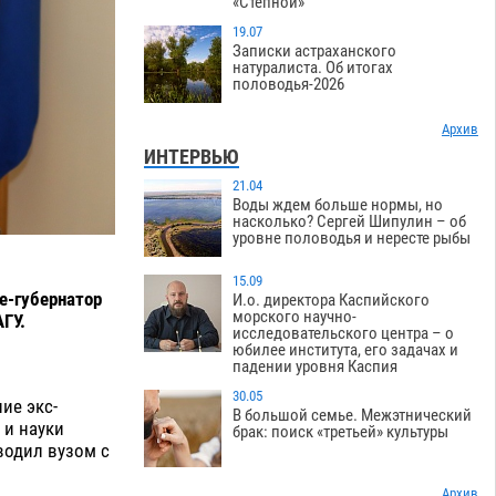
«Степной»
19.07
Записки астраханского
натуралиста. Об итогах
половодья-2026
Архив
ИНТЕРВЬЮ
21.04
Воды ждем больше нормы, но
насколько? Сергей Шипулин – об
уровне половодья и нересте рыбы
15.09
е-губернатор
И.о. директора Каспийского
морского научно-
АГУ.
исследовательского центра – о
юбилее института, его задачах и
падении уровня Каспия
30.05
ие экс-
В большой семье. Межэтнический
 и науки
брак: поиск «третьей» культуры
водил вузом с
Архив