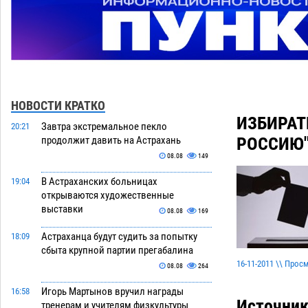
НОВОСТИ КРАТКО
ИЗБИРАТ
Завтра экстремальное пекло
20:21
РОССИЮ"
продолжит давить на Астрахань
08.08
149
В Астраханских больницах
19:04
открываются художественные
выставки
08.08
169
Астраханца будут судить за попытку
18:09
сбыта крупной партии прегабалина
16-11-2011 \\ Прос
08.08
264
Игорь Мартынов вручил награды
16:58
Источник
тренерам и учителям физкультуры