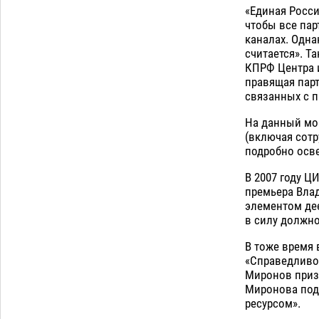
«Единая Росси
чтобы все па
каналах. Одна
считается». Т
КПРФ Центра и
правящая парт
связанных с п
На данный мом
(включая сотр
подробно осве
В 2007 году Ц
премьера Вла
элементом дее
в силу должно
В тоже время 
«Справедливой
Миронов приз
Миронова под
ресурсом».