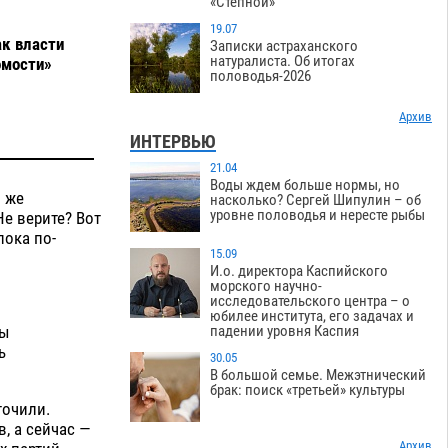
«Степной»
19.07
ак власти
Записки астраханского
натуралиста. Об итогах
омости»
половодья-2026
Архив
ИНТЕРВЬЮ
21.04
Воды ждем больше нормы, но
о же
насколько? Сергей Шипулин – об
уровне половодья и нересте рыбы
е верите? Вот
пока по-
15.09
И.о. директора Каспийского
морского научно-
исследовательского центра – о
юбилее института, его задачах и
ты
падении уровня Каспия
ь
30.05
В большой семье. Межэтнический
брак: поиск «третьей» культуры
точили.
, а сейчас —
Архив