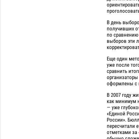
ориентировать
проголосовать
В день выборо
получивших от
по сравнению 
выборов эти 
корректироват
Еще один мет
уже после тог
сравнить ито
организаторы 
оформлены с 
В 2007 году ж
как минимум н
— уже глубоко
«Единой Росси
России». Бюлл
пересчитали е
отметками за 
обычно сложе