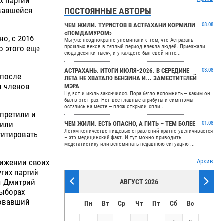
х партий
овавшейся
ПОСТОЯННЫЕ АВТОРЫ
ЧЕМ ЖИЛИ. ТУРИСТОВ В АСТРАХАНИ КОРМИЛИ
08.08
«ПОМДАМУРОМ»
о, с 2016
Мы уже неоднократно упоминали о том, что Астрахань
о этого еще
прошлых веков в теплый период влекла людей. Приезжали
сюда десятки тысяч, и у каждого был свой инте...
АСТРАХАНЬ. ИТОГИ ИЮЛЯ-2026. В СЕРЕДИНЕ
03.08
 после
ЛЕТА НЕ ХВАТАЛО БЕНЗИНА И… ЗАМЕСТИТЕЛЕЙ
в членов
МЭРА
Ну, вот и июль закончился. Пора бегло вспомнить — каким он
был в этот раз. Нет, все главные атрибуты и симптомы
остались на месте — пляж открыли, спли...
апретили и
чили
ЧЕМ ЖИЛИ. ЕСТЬ ОПАСНО, А ПИТЬ – ТЕМ БОЛЕЕ
01.08
Летом количество пищевых отравлений кратно увеличивается
гитировать
– это медицинский факт. И тут можно приводить
медстатистику или вспоминать недавнюю ситуацию ...
вижении своих
Архив
угих партий
бы Дмитрий
АВГУСТ 2026
выборах
ровавший
Пн
Вт
Ср
Чт
Пт
Сб
Вс