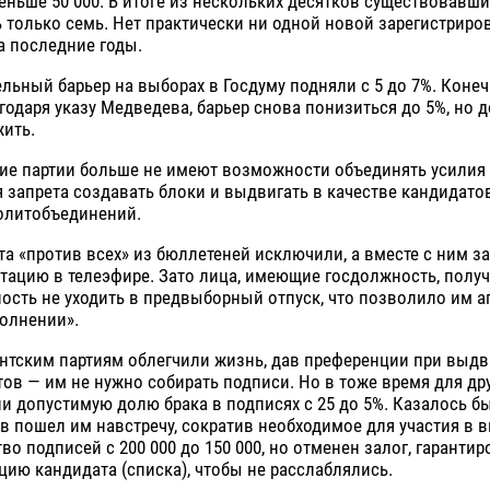
еньше 50 000. В итоге из нескольких десятков существовавши
 только семь. Нет практически ни одной новой зарегистрир
а последние годы.
льный барьер на выборах в Госдуму подняли с 5 до 7%. Конечн
агодаря указу Медведева, барьер снова понизиться до 5%, но д
ить.
ие партии больше не имеют возможности объединять усилия
 запрета создавать блоки и выдвигать в качестве кандидато
политобъединений.
а «против всех» из бюллетеней исключили, а вместе с ним з
тацию в телеэфире. Зато лица, имеющие госдолжность, полу
сть не уходить в предвыборный отпуск, что позволило им а
олнении».
нтским партиям облегчили жизнь, дав преференции при выд
ов — им не нужно собирать подписи. Но в тоже время для др
и допустимую долю брака в подписях с 25 до 5%. Казалось 
 пошел им навстречу, сократив необходимое для участия в 
во подписей с 200 000 до 150 000, но отменен залог, гаранти
цию кандидата (списка), чтобы не расслаблялись.