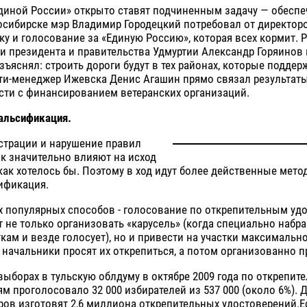
диной России» открыто ставят подчиненным задачу — обеспе
осибирске мэр Владимир Городецкий потребовал от директор
ку и голосование за «Единую Россию», которая всех кормит. 
 президента и правительства Удмуртии Александр Горяинов 
зъяснял: строить дороги будут в тех районах, которые поддер
ити-менеджер Ижевска Денис Агашин прямо связал результат
сти с финансированием ветеранских организаций.
альсификация.
страции и нарушение правил
ак значительно влияют на исход
как хотелось бы. Поэтому в ход идут более действенные мето
ификация.
х популярных способов - голосование по открепительным уд
 не только организовать «карусель» (когда специально набр
ткам и везде голосует), но и привести на участки максимальн
начальники просят их открепиться, а потом организованно п
выборах в тульскую облдуму в октябре 2009 года по открепи
м проголосовало 32 000 избирателей из 537 000 (около 6%).
ов изготовят 2,6 миллиона открепительных удостоверений.Е