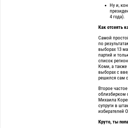
Астраханские кутилы сменили барные
Ну и, ко
стойки на полицейские дежурки
президен
07.08
583
4 года).
С 11 августа астраханские водоемы
14:09
Как отсеять к
обеспечат притоком в семь тысяч
кубов
07.08
1349
Самой простой
по результата
выборах 13 ма
Загрузить еще
партий и толь
список регион
Коми, а также
выборах с вв
решился сам с
Второе частое
облизбирком о
Михаила Корен
супруги в шта
избирателей О
Круто, ты поп