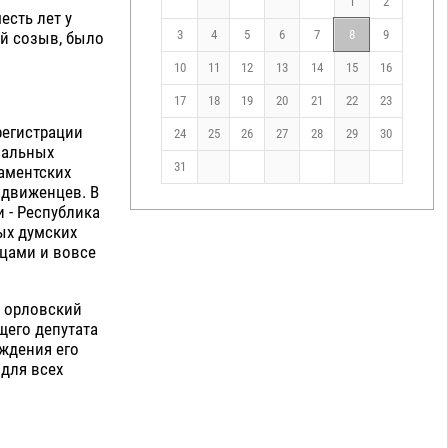
1
2
есть лет у
3
4
5
6
7
8
9
ий созыв, было
10
11
12
13
14
15
16
17
18
19
20
21
22
23
регистрации
24
25
26
27
28
29
30
нальных
31
аментских
ыдвиженцев. В
 - Республика
ых думских
цами и вовсе
, орловский
щего депутата
ождения его
для всех