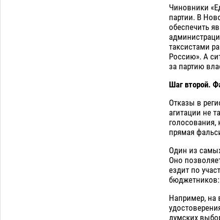
Чиновники «Е
партии. В Нов
обеспечить яв
администрации
таксистами ра
Россию». А с
за партию вла
Шаг второй. Ф
Отказы в реги
агитации не т
голосования, 
прямая фальс
Один из самы
Оно позволяет
ездит по учас
бюджетников: 
Например, на 
удостоверения
думских выбор