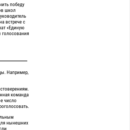
чить победу
ов школ
Руководитель
на встрече с
жат «Единую
ы голосования
ды. Например,
остоверениям.
анная команда
ое число
роголосовать.
тельным
 Для нынешних
сли