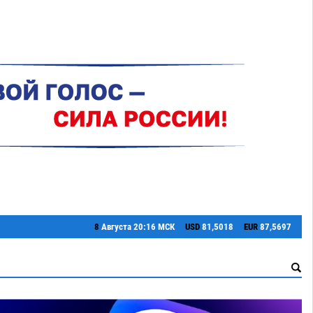
8
Августа
20:16 МСК
USD
81,5018
EUR
87,5697