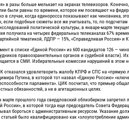
я» в разы больше мелькает на экранах телевизоров. Конечно,
ртии были равны по времени, которое им посвящают на феде
ко в случае, когда единоросса показывают как чиновника, это
ак, если подобные сюжеты все же учитывать, то, по подсчетам
сследований политической культуры, в январе-марте текущег
ия получила на четырех федеральных телеканалах 67% време
артийной тематикой, ЛДПР — 15%, «Справедливая Россия» и 
ент в списке «Единой России» из 600 кандидатов 126 — чин
удников правоохранительных органов и судебной власти). Их
щается в СМИ. Избирательные комиссии нарушений в этом не
ИК отказался удовлетворить жалобу КПРФ и СПС на «прямую 
димира Путина, в которой тот назвал «Единую Россию» «клю
способности парламента». ЦИК посчитал, что премьер общал
стных обязанностей, а не в агитационных целях.
в марте прошлого года свердловский облизбирком запретил 
 России», в которой тогда еще председатель Совета Федера
ывал бороться с административным ресурсом. Указание дол
 статьей было квалифицировано как «злоупотребление адм