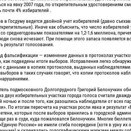
ся на явку 2007 года, по открепительным удостоверениям см
 почти 4% избирателей .
в в Госдуму ведется двойной учет избирателей (давно съеха
крепительные). Иначе как объяснить, что число избирателей
со среднегодовыми показателями на 1,2-1,6 миллиона, приче
люди снова исчезают. При помощи этого запаса появляется 
ь результат голосования.
од фальсификации — изменение данных в протоколах участк
о, как подведены итоги выборов. Исправления легко обнаружи
ги с данными в копиях протоколов, выданных наблюдателями
выборов в таких случаях говорят, что копии протоколов наб
нарушениями.
итель подмосковного Долгопрудного Григорий Белонучкин обн
а двух избирательных участках города голоса считали дважд
й ночью и после того, как разошлись наблюдатели от всех па
и». По итогам пересчета на участках росли явка и результат 
етени, которые после выборов хранились в городской админ
ще раз в суде, куда пожаловался Белонучкин. Многие бюллет
«Единую Россию» не имели сгиба посередине (хотя в урну их 
нными) и склеивались голографическими марками между соб