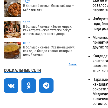
уже не м
Астрахани осудили выходку молодого
17.07
осталось
В большой семье. Язык забыли —
лихача с улицы Никольской
кайнары нет
партии з
08.08
703
Избирате
Завтра астраханцы проведут день в
18:00
10.07
года, бл
режиме экстремальной температурной
В большой семье. «Тесто мира»:
надо дож
как астраханские татарки пекут
нагрузки
07.08
703
эчпочмаки для всего двора
Маленьк
Астраханский котлован с мусором
17:09
принятия
03.07
угрожает плодородию Харабалинского
других 
В большой семье. Уха по-нашему:
района
как одно блюдо хранит историю
07.08
542
целой семьи
Кандидат
Игорь Редькин проинспектировал
16:24
контраги
коммунальную готовность
Архив
возможно
астраханского земельного массива
СОЦИАЛЬНЫЕ СЕТИ
«при исп
для льготников
07.08
543
Парламе
кандидат
Тяга к сверхскоростям обошлась
15:28
сократил
астраханской логистической
Медведев
компании в 400 тысяч рублей
количест
07.08
570
регистра
14:44