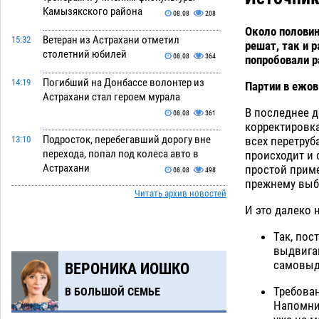
Камызякского района
08.08
208
Около половин
Ветеран из Астрахани отметил
15:32
решат, так и 
столетний юбилей
08.08
364
попробовали р
Погибший на Донбассе волонтер из
14:19
Партии в ежо
Астрахани стал героем мурала
В последнее 
08.08
361
корректировка
Подросток, перебегавший дорогу вне
всех перетруб
13:10
перехода, попал под колеса авто в
происходит и 
Астрахани
простой приме
08.08
498
прежнему выби
Читать архив новостей
Астраханский следком помог
12:02
И это далеко н
подростку получить зарплату за
честный труд
08.08
326
Так, пос
выдвигаю
Фаворитская ноша: астраханские
10:51
самовыдв
ВЕРОНИКА ИОШКО
гандболисты крупно проиграли
пермякам
08.08
301
Требован
В БОЛЬШОЙ СЕМЬЕ
Напомним
Лидеры чеченской диаспоры в
09:00