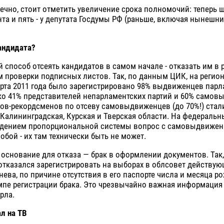
нечно, стоит отметить увеличение срока полномочий: теперь ш
та и пять - у депутата Госдумы РФ (раньше, включая нынешн
андидата?
 способ отсеять кандидатов в самом начале - отказать им в 
м проверки подписных листов. Так, по данным ЦИК, на регио
рта 2011 года было зарегистрировано 98% выдвиженцев парл
ко 41% представителей непарламентских партий и 60% самов
ов-рекордсменов по отсеву самовыдвиженцев (до 70%!) стали
 Калининградская, Курская и Тверская области. На федеральн
едением пропорциональной системы вопрос с самовыдвижен
обой - их там технически быть не может.
 основание для отказа — брак в оформлении документов. Так
тказался зарегистрировать на выборах в облсовет действую
ева, по причине отсутствия в его паспорте числа и месяца р
мпе регистрации брака. Это чрезвычайно важная информация 
рла.
ал на ТВ