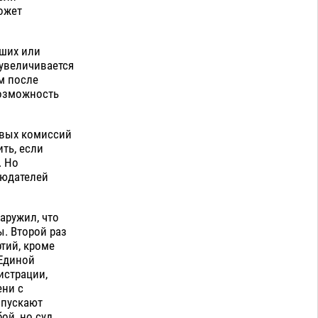
ожет
вших или
 увеличивается
м после
возможность
овых комиссий
ть, если
. Но
людателей
аружил, что
ы. Второй раз
ртий, кроме
«Единой
истрации,
ени с
опускают
ой, но суд