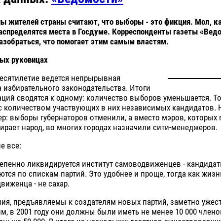
ы жителей страны считают, что выборы - это фикция. Мол, к
распределятся места в Госдуме. Корреспонденты газеты «Вед
азобраться, что помогает этим самым властям.
вых руковицах
десятилетие ведется непрырывная
 избирательного законодательства. Итоги
аций сводятся к одному: количество выборов уменьшается. Т
с количеством участвующих в них независимых кандидатов. Н
р: выборы губернаторов отменили, а вместо мэров, которых 
рает народ, во многих городах назначили сити-менеджеров.
е все:
тепенно ликвидируется институт самоводвиженцев - кандида
тся по спискам партий. Это удобнее и проще, тогда как жизн
иженца - не сахар.
ия, предъявляемы к создателям новых партий, заметно ужес
, в 2001 году они должны были иметь не менее 10 000 членов