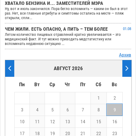
ХВАТАЛО БЕНЗИНА И… ЗАМЕСТИТЕЛЕЙ МЭРА
Ну, вот и июль закончился. Пора бегло вспомнить — каким он был в этот
раз. Нет, все главные атрибуты и симптомы остались на месте — пляж
открыли, спли...
ЧЕМ ЖИЛИ. ЕСТЬ ОПАСНО, А ПИТЬ – ТЕМ БОЛЕЕ
01.08
Летом количество пищевых отравлений кратно увеличивается – это
медицинский факт. И тут можно приводить медстатистику или
вспоминать недавнюю ситуацию ...
Архив
АВГУСТ 2026
Пн
Вт
Ср
Чт
Пт
Сб
Вс
1
2
3
4
5
6
7
8
9
10
11
12
13
14
15
16
17
18
19
20
21
22
23