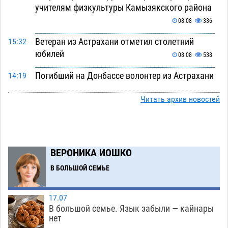
учителям физкультуры Камызякского района
08.08
336
Ветеран из Астрахани отметил столетний
15:32
юбилей
08.08
538
Погибший на Донбассе волонтер из Астрахани
14:19
стал героем мурала
08.08
513
Читать архив новостей
Подросток, перебегавший дорогу вне
13:10
перехода, попал под колеса авто в Астрахани
08.08
640
ВЕРОНИКА ИОШКО
Астраханский следком помог подростку
12:02
получить зарплату за честный труд
В БОЛЬШОЙ СЕМЬЕ
08.08
426
17.07
Фаворитская ноша: астраханские
10:51
В большой семье. Язык забыли — кайнары
гандболисты крупно проиграли пермякам
нет
08.08
394