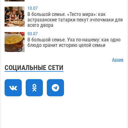
10.07
Лидеры чеченской диаспоры в Астрахани
09:00
В большой семье. «Тесто мира»: как
осудили выходку молодого лихача с улицы
астраханские татарки пекут эчпочмаки для
всего двора
Никольской
08.08
863
03.07
Завтра астраханцы проведут день в режиме
18:00
В большой семье. Уха по-нашему: как одно
экстремальной температурной нагрузки
блюдо хранит историю целой семьи
07.08
802
Архив
Астраханский котлован с мусором угрожает
17:09
СОЦИАЛЬНЫЕ СЕТИ
плодородию Харабалинского района
07.08
625
Игорь Редькин проинспектировал
16:24
коммунальную готовность астраханского
земельного массива для льготников
07.08
635
Тяга к сверхскоростям обошлась
15:28