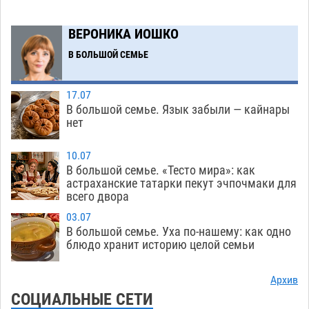
Великой Отечественной
10.08
399
ВЕРОНИКА ИОШКО
Астраханская птицефабрика ответит рублем
13:38
В БОЛЬШОЙ СЕМЬЕ
за каждый день просрочки судебного
решения
10.08
323
17.07
В Астраханской области запечатлели
13:01
В большой семье. Язык забыли — кайнары
огромного черного паука-охотника
нет
10.08
544
Астраханец из федерального розыска не смог
12:24
10.07
проехать мимо волгоградского патруля
В большой семье. «Тесто мира»: как
астраханские татарки пекут эчпочмаки для
10.08
380
всего двора
В Астрахани появится музыкальный арт-
11:41
03.07
объект
В большой семье. Уха по-нашему: как одно
10.08
494
блюдо хранит историю целой семьи
Спорт, память и единство поколений: в
11:07
Астрахани прошел велопарад памяти Юрия
Архив
Филимонова
СОЦИАЛЬНЫЕ СЕТИ
10.08
286