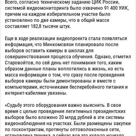
Всего, согласно техническому заданию ЦИК России,
системой видеомониторинга было охвачено 91 400 УИК,
причем на каждом избирательном участке было
установлено по две камеры, что в общей массе
составляет 182,8 тысячи штук.
Еще в ходе реализации видеопроекта стала появляться
информация, что Минкомсвязи планировало после
выборов оставить камеры в школах для
совершенствования процесса обучения. Однако, отметил
Старовойтов, по сей день нет понимания того, каким
образом данные планы воплотились в жизнь, но есть
масса информации о том, что сразу после проведения
выборов камеры были демонтированы и вместе с
компьютерами, источниками бесперебойного питания и
интернет-кабелями увезены.
«Судьбу этого оборудования важно выяснить. В свое
время с целью проведения легитимных президентских
выборов было вложено 20 млрд рублей в эти системы
видеонаблюдения на участках. Были размещены закупки
по госконтрактам, протянуты оптоволоконные сети,
установлена техника, а сейчас все это куда-то исчезло.