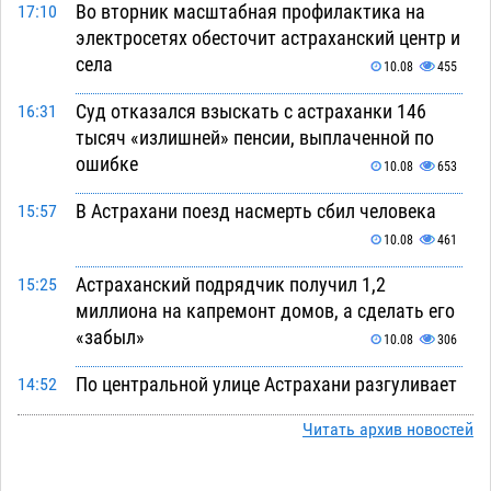
Во вторник масштабная профилактика на
17:10
электросетях обесточит астраханский центр и
села
10.08
455
Суд отказался взыскать с астраханки 146
16:31
тысяч «излишней» пенсии, выплаченной по
ошибке
10.08
653
В Астрахани поезд насмерть сбил человека
15:57
10.08
461
Астраханский подрядчик получил 1,2
15:25
миллиона на капремонт домов, а сделать его
«забыл»
10.08
306
По центральной улице Астрахани разгуливает
14:52
павлин
10.08
506
Читать архив новостей
Под Астраханью уборка в палисаднике
14:15
закончилась подрывом лимонки времен