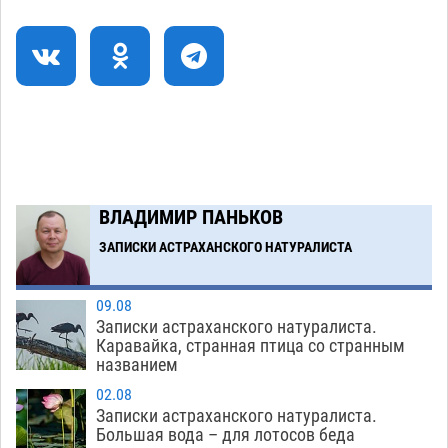
В Астрахани разыскивают 77-летнего
10:40
Мовлидмагомета Рамазанова
10.08
460
70 лет созидания: в Астрахани чествовали
10:11
работников строительной отрасли
10.08
377
На Всероссийской Спартакиаде астраханские
09:33
гандболисты будут биться за четвертьфинал
10.08
275
ВЛАДИМИР ПАНЬКОВ
ЗАПИСКИ АСТРАХАНСКОГО НАТУРАЛИСТА
Загрузить еще
09.08
Записки астраханского натуралиста.
Каравайка, странная птица со странным
названием
02.08
Записки астраханского натуралиста.
Большая вода – для лотосов беда