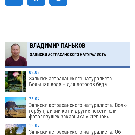
07.08
633
Тяга к сверхскоростям обошлась
15:28
астраханской логистической компании в 400
тысяч рублей
07.08
644
Астраханские кутилы сменили барные стойки
14:44
ВЛАДИМИР ПАНЬКОВ
на полицейские дежурки
07.08
659
ЗАПИСКИ АСТРАХАНСКОГО НАТУРАЛИСТА
Загрузить еще
02.08
Записки астраханского натуралиста.
Большая вода – для лотосов беда
26.07
Записки астраханского натуралиста. Волк-
горбун, дикий кот и другие посетители
фотоловушек заказника «Степной»
19.07
Записки астраханского натуралиста. Об