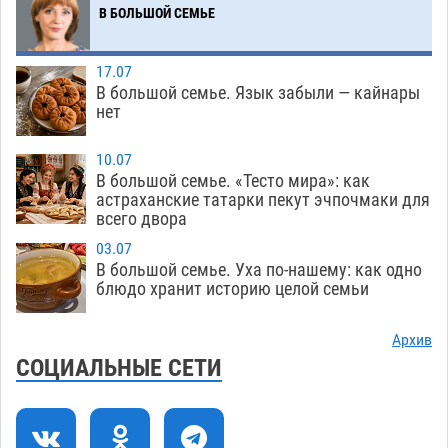
Фаворитская ноша: астраханские
10:51
В БОЛЬШОЙ СЕМЬЕ
гандболисты крупно проиграли пермякам
08.08
392
17.07
В большой семье. Язык забыли — кайнары
Лидеры чеченской диаспоры в Астрахани
09:00
нет
осудили выходку молодого лихача с улицы
Никольской
08.08
858
10.07
В большой семье. «Тесто мира»: как
Завтра астраханцы проведут день в режиме
18:00
астраханские татарки пекут эчпочмаки для
всего двора
экстремальной температурной нагрузки
07.08
797
03.07
В большой семье. Уха по-нашему: как одно
Астраханский котлован с мусором угрожает
17:09
блюдо хранит историю целой семьи
плодородию Харабалинского района
07.08
624
Архив
СОЦИАЛЬНЫЕ СЕТИ
Игорь Редькин проинспектировал
16:24
коммунальную готовность астраханского
земельного массива для льготников