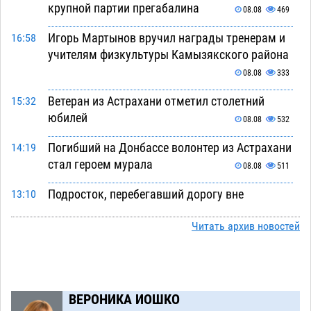
крупной партии прегабалина
08.08
469
Игорь Мартынов вручил награды тренерам и
16:58
учителям физкультуры Камызякского района
08.08
333
Ветеран из Астрахани отметил столетний
15:32
юбилей
08.08
532
Погибший на Донбассе волонтер из Астрахани
14:19
стал героем мурала
08.08
511
Подросток, перебегавший дорогу вне
13:10
перехода, попал под колеса авто в Астрахани
Читать архив новостей
08.08
635
Астраханский следком помог подростку
12:02
получить зарплату за честный труд
08.08
424
ВЕРОНИКА ИОШКО