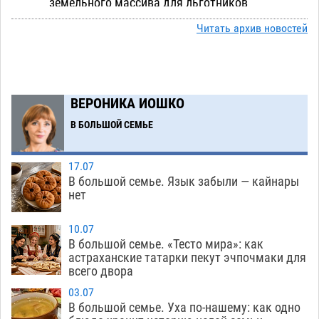
земельного массива для льготников
07.08
457
Читать архив новостей
Тяга к сверхскоростям обошлась
15:28
астраханской логистической компании в 400
тысяч рублей
07.08
496
ВЕРОНИКА ИОШКО
Астраханские кутилы сменили барные стойки
14:44
В БОЛЬШОЙ СЕМЬЕ
на полицейские дежурки
07.08
500
С 11 августа астраханские водоемы
14:09
17.07
обеспечат притоком в семь тысяч кубов
В большой семье. Язык забыли — кайнары
нет
07.08
1183
Астраханский аэропорт попробует отбиться
13:29
10.07
В большой семье. «Тесто мира»: как
от ворон в апелляционном суде
07.08
506
астраханские татарки пекут эчпочмаки для
всего двора
Астраханские археологи откопали древнюю
12:53
помойку
03.07
07.08
680
В большой семье. Уха по-нашему: как одно