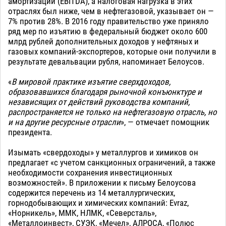
амортизации (EBITDA), а налоговая нагрузка в этих
отраслях был ниже, чем в нефтегазовой, указывает он —
7% против 28%. В 2016 году правительство уже приняло
ряд мер по изъятию в федеральный бюджет около 600
млрд рублей дополнительных доходов у нефтяных и
газовых компаний-экспортеров, которые они получили в
результате девальвации рубля, напоминает Белоусов.
«
В мировой практике изъятие сверхдоходов,
образовавшихся благодаря рыночной конъюнктуре и
независящих от действий руководства компаний,
распространяется не только на нефтегазовую отрасль, но
и на другие ресурсные отрасли
», — отмечает помощник
президента.
Изымать «свердоходы» у металлургов и химиков он
предлагает «с учетом санкционных ограничений, а также
необходимости сохранения инвестиционных
возможностей». В приложении к письму Белоусова
содержится перечень из 14 металлургических,
горнодобывающих и химических компаний: Evraz,
«Норникель», ММК, НЛМК, «Северсталь»,
«Металлоинвест», СУЭК, «Мечел», АЛРОСА, «Полюс