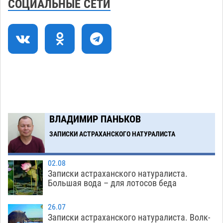
СОЦИАЛЬНЫЕ СЕТИ
десять раз выезжали на борьбу с огнем
05.08
401
Гость из Чечни утонул в реке под Астраханью
15:14
05.08
600
Попытка спасти знакомого привела трех
14:38
астраханок под уголовную статью
05.08
510
Загрузить еще
ВЛАДИМИР ПАНЬКОВ
ЗАПИСКИ АСТРАХАНСКОГО НАТУРАЛИСТА
02.08
Записки астраханского натуралиста.
Большая вода – для лотосов беда
26.07
Записки астраханского натуралиста. Волк-