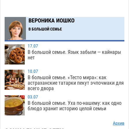
Астраханские спасатели назвали причину
08:29
пожара, в котором погиб 3-месячный малыш
ВЕРОНИКА ИОШКО
06.08
466
В БОЛЬШОЙ СЕМЬЕ
Арендатор заплатит миллионы за порчу
07:38
солью астраханских сельхозугодий
06.08
322
17.07
Завтра погода вновь заставит астраханцев
20:27
В большой семье. Язык забыли — кайнары
жариться
нет
05.08
400
Уникальные артефакты Золотой Орды
19:07
10.07
выставили в астраханском музее
В большой семье. «Тесто мира»: как
05.08
452
астраханские татарки пекут эчпочмаки для
всего двора
Маленькую девочку увезли в больницу после
18:29
ДТП у «Алимпика» в Астрахани
05.08
653
03.07
В большой семье. Уха по-нашему: как одно
Всероссийская летняя перепись воробьев
16:31
блюдо хранит историю целой семьи
стартует в Астрахани
05.08
405
Архив
Астраханские пожарные поезда с начала года
15:58