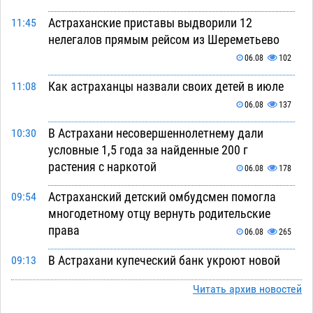
Астраханские приставы выдворили 12
11:45
нелегалов прямым рейсом из Шереметьево
06.08
102
Как астраханцы назвали своих детей в июле
11:08
06.08
137
В Астрахани несовершеннолетнему дали
10:30
условные 1,5 года за найденные 200 г
растения с наркотой
06.08
178
Астраханский детский омбудсмен помогла
09:54
многодетному отцу вернуть родительские
права
06.08
265
В Астрахани купеческий банк укроют новой
09:13
крышей за шестнадцать миллионов
Читать архив новостей
06.08
289