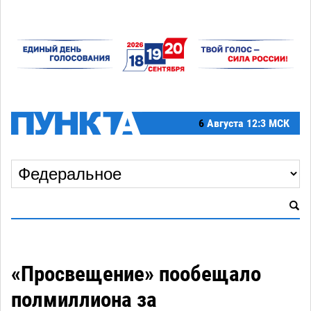
6
Августа
12:3 МСК
«Просвещение» пообещало
полмиллиона за