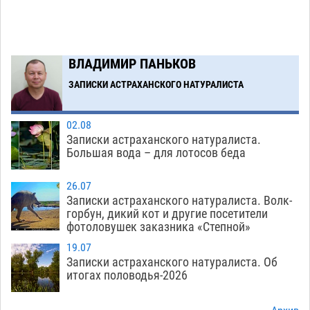
Завтра астраханская жара вновь приблизится
19:36
к 40-градусному пределу
06.08
531
В Астрахани впервые открыли смену по
18:57
ВЛАДИМИР ПАНЬКОВ
теории игр
06.08
473
ЗАПИСКИ АСТРАХАНСКОГО НАТУРАЛИСТА
Загрузить еще
02.08
Записки астраханского натуралиста.
Большая вода – для лотосов беда
26.07
Записки астраханского натуралиста. Волк-
горбун, дикий кот и другие посетители
фотоловушек заказника «Степной»
19.07
Записки астраханского натуралиста. Об
итогах половодья-2026