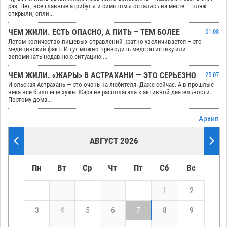
раз. Нет, все главные атрибуты и симптомы остались на месте — пляж
открыли, спли...
ЧЕМ ЖИЛИ. ЕСТЬ ОПАСНО, А ПИТЬ – ТЕМ БОЛЕЕ
01.08
Летом количество пищевых отравлений кратно увеличивается – это
медицинский факт. И тут можно приводить медстатистику или
вспоминать недавнюю ситуацию ...
ЧЕМ ЖИЛИ. «ЖАРЫ» В АСТРАХАНИ — ЭТО СЕРЬЕЗНО
25.07
Июльская Астрахань — это очень на любителя. Даже сейчас. А в прошлые
века все было еще хуже. Жара не располагала к активной деятельности.
Поэтому дома...
Архив
АВГУСТ 2026
Пн
Вт
Ср
Чт
Пт
Сб
Вс
1
2
3
4
5
6
7
8
9