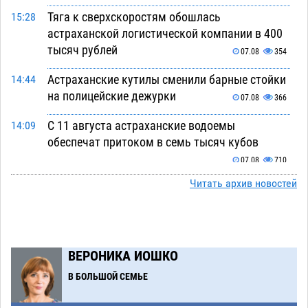
Тяга к сверхскоростям обошлась
15:28
астраханской логистической компании в 400
тысяч рублей
07.08
354
Астраханские кутилы сменили барные стойки
14:44
на полицейские дежурки
07.08
366
С 11 августа астраханские водоемы
14:09
обеспечат притоком в семь тысяч кубов
07.08
710
Читать архив новостей
Астраханский аэропорт попробует отбиться
13:29
от ворон в апелляционном суде
07.08
382
Астраханские археологи откопали древнюю
12:53
помойку
ВЕРОНИКА ИОШКО
07.08
566
В БОЛЬШОЙ СЕМЬЕ
В Астрахани подросток угнал мотоцикл и
11:58
похитил чужие мобильник с банковскими