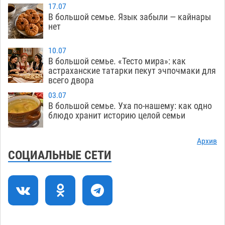
картами
07.08
346
17.07
В большой семье. Язык забыли — кайнары
Астраханцев ждут на парковом газоне с
11:20
нет
призами и эрмитажными котами
07.08
304
10.07
Астраханский суд встал на сторону МЧС в
10:43
В большой семье. «Тесто мира»: как
астраханские татарки пекут эчпочмаки для
споре за возврат униформы
07.08
420
всего двора
На Всероссийской Спартакиаде астраханские
10:02
03.07
гандболисты уступили казанским «драконам»
В большой семье. Уха по-нашему: как одно
блюдо хранит историю целой семьи
07.08
292
Все пострадавшие при пожаре на
09:25
Архив
Краснодарской в Астрахани скончались
СОЦИАЛЬНЫЕ СЕТИ
07.08
1473
Астраханский суд оценил четыре удара по
08:47
голове полицейского в сто тысяч рублей
07.08
392