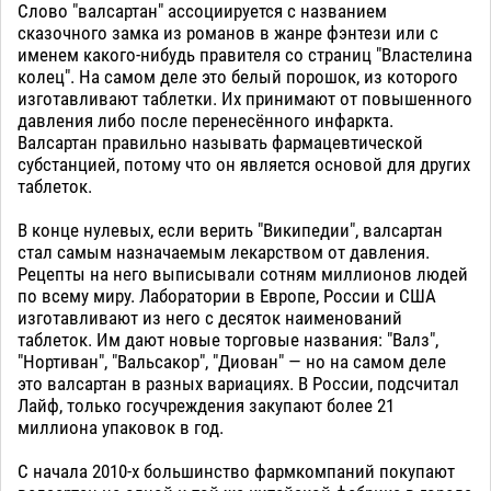
Слово "валсартан" ассоциируется с названием
сказочного замка из романов в жанре фэнтези или с
именем какого-нибудь правителя со страниц "Властелина
колец". На самом деле это белый порошок, из которого
изготавливают таблетки. Их принимают от повышенного
давления либо после перенесённого инфаркта.
Валсартан правильно называть фармацевтической
субстанцией, потому что он является основой для других
таблеток.
В конце нулевых, если верить "Википедии", валсартан
стал самым назначаемым лекарством от давления.
Рецепты на него выписывали сотням миллионов людей
по всему миру. Лаборатории в Европе, России и США
изготавливают из него с десяток наименований
таблеток. Им дают новые торговые названия: "Валз",
"Нортиван", "Вальсакор", "Диован" — но на самом деле
это валсартан в разных вариациях. В России, подсчитал
Лайф, только госучреждения закупают более 21
миллиона упаковок в год.
С начала 2010-х большинство фармкомпаний покупают