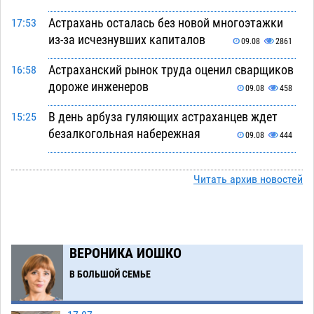
Астрахань осталась без новой многоэтажки
17:53
из-за исчезнувших капиталов
09.08
2861
Астраханский рынок труда оценил сварщиков
16:58
дороже инженеров
09.08
458
В день арбуза гуляющих астраханцев ждет
15:25
безалкогольная набережная
09.08
444
Поездка в автобусе загнала жительницу
14:12
Астрахани в кредитную яму
Читать архив новостей
09.08
1020
Астраханцев зовут смотреть на падающие
13:08
звезды и загадывать желания
09.08
422
ВЕРОНИКА ИОШКО
Тысячи астраханцев останутся без горячей
12:03
воды до двадцатого августа
В БОЛЬШОЙ СЕМЬЕ
09.08
1643
Жителей Астраханской области просят
10:51