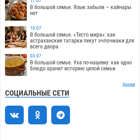
17.07
присмотреться к прохожим
09.08
737
В большой семье. Язык забыли — кайнары
нет
Большой и Мариинский театры высадятся в
09:01
Астраханском кремле
09.08
1244
10.07
В большой семье. «Тесто мира»: как
Начало положено: астраханский «Волгарь»
21:11
астраханские татарки пекут эчпочмаки для
одержал первую победу в сезоне
всего двора
08.08
756
03.07
Завтра экстремальное пекло продолжит
20:21
В большой семье. Уха по-нашему: как одно
давить на Астрахань
08.08
786
блюдо хранит историю целой семьи
В Астраханских больницах открываются
19:04
Архив
художественные выставки
08.08
609
СОЦИАЛЬНЫЕ СЕТИ
Астраханца будут судить за попытку сбыта
18:09
крупной партии прегабалина
08.08
724
Загрузить еще