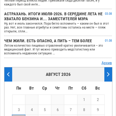
теплый период влекла людей. Приезжали сюда десятки тысяч, и у
каждого был свой инте...
АСТРАХАНЬ. ИТОГИ ИЮЛЯ-2026. В СЕРЕДИНЕ ЛЕТА НЕ
03.08
ХВАТАЛО БЕНЗИНА И… ЗАМЕСТИТЕЛЕЙ МЭРА
Ну, вот и июль закончился. Пора бегло вспомнить — каким он был в этот
раз. Нет, все главные атрибуты и симптомы остались на месте — пляж
открыли, спли...
ЧЕМ ЖИЛИ. ЕСТЬ ОПАСНО, А ПИТЬ – ТЕМ БОЛЕЕ
01.08
Летом количество пищевых отравлений кратно увеличивается – это
медицинский факт. И тут можно приводить медстатистику или
вспоминать недавнюю ситуацию ...
Архив
АВГУСТ 2026
Пн
Вт
Ср
Чт
Пт
Сб
Вс
1
2
3
4
5
6
7
8
9