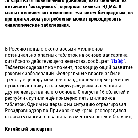
Лекарство от повышенного давления, изготовленное из
китайских "исходников", содержит химикат НДМА. В
малых количествах компонент считается безвредным, но
при длительном употреблении может провоцировать
онкологические заболевания.
В Россию попало около восьми миллионов
потенциально опасных таблеток на основе валсартана —
китайского действующего вещества, сообщает
"Лайф"
.
Таблетки содержат компонент, провоцирующий развитие
раковых заболеваний. Федеральные власти забили
тревогу ещё пару месяцев назад, но некоторые регионы
продолжают закупать в медучреждения валсартан и
другие лекарства на его основе. С августа 16 областей и
республик купили ещё примерно пять миллионов
таблеток. Одним из первых на ситуацию отреагировал
Росздравнадзор по Приморскому краю: распорядился
отозвать партии валсартана из местных аптек и больниц.
Китайский валсартан