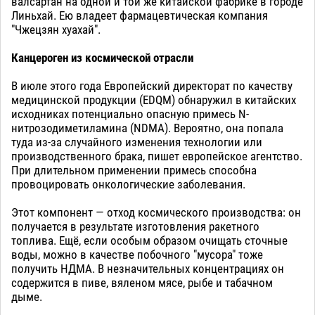
валсартан на одной и той же китайской фабрике в городе
Линьхай. Ею владеет фармацевтическая компания
"Чжецзян хуахай".
Канцероген из космической отрасли
В июле этого года Европейский директорат по качеству
медицинской продукции (EDQM) обнаружил в китайских
исходниках потенциально опасную примесь N-
нитрозодиметиламина (NDMA). Вероятно, она попала
туда из-за случайного изменения технологии или
производственного брака, пишет европейское агентство.
При длительном применении примесь способна
провоцировать онкологические заболевания.
Этот компонент — отход космического производства: он
получается в результате изготовления ракетного
топлива. Ещё, если особым образом очищать сточные
воды, можно в качестве побочного "мусора" тоже
получить НДМА. В незначительных концентрациях он
содержится в пиве, вяленом мясе, рыбе и табачном
дыме.