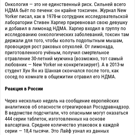
Онкология — это не единственный риск. Сильней всего
НДМА бьёт по печени: он крайне токсичен. Журнал New
Yorker писал, как в 1978-м сотрудник исследовательской
лаборатории Стивен Харпер приревновал свою девушку
и добавил в лимонад НДМА. Харпер входил в группу по
исследованию онкологических заболеваний, токсин там
держали для того, чтобы колоть подопытным мышам,
провоцируя рост раковых опухолей. От лимонада,
приготовленного учёным, получил смертельное
отравление 30-летний мужчина (возможно, тот самый
любовник — New Yorker не конкретизирует). А в 2013-м
студент Хун Ян из Шанхая скончался после того, как
сосед по комнате в общежитии отравил его НДМА.
Реакция в России
Через несколько недель на сообщение европейских
аналитиков об опасности отреагировал Росздравнадзор.
В ведомстве подсчитали, что опасными могут оказаться
444 серии таблеток, изготовленных на основе
валсартана. Среднее количество упаковок в каждой
серии — 18,4 тысячи. Это Лайф узнал из данных