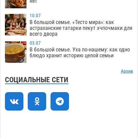
нет
Большой и Мариинский театры высадятся в
09:01
Астраханском кремле
09.08
1258
10.07
В большой семье. «Тесто мира»: как
Начало положено: астраханский «Волгарь»
21:11
астраханские татарки пекут эчпочмаки для
одержал первую победу в сезоне
всего двора
08.08
762
03.07
Завтра экстремальное пекло продолжит
20:21
В большой семье. Уха по-нашему: как одно
давить на Астрахань
08.08
793
блюдо хранит историю целой семьи
В Астраханских больницах открываются
19:04
Архив
художественные выставки
08.08
613
СОЦИАЛЬНЫЕ СЕТИ
Астраханца будут судить за попытку сбыта
18:09
крупной партии прегабалина
08.08
727
Загрузить еще