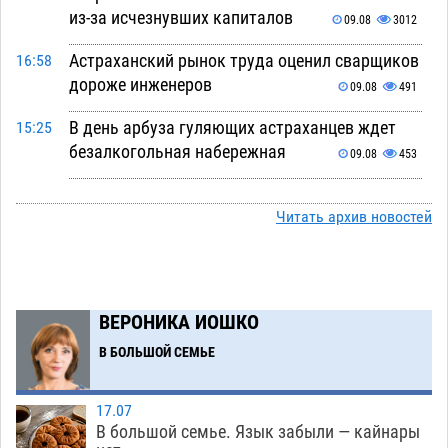
из-за исчезнувших капиталов
09.08
3012
Астраханский рынок труда оценил сварщиков
16:58
дороже инженеров
09.08
491
В день арбуза гуляющих астраханцев ждет
15:25
безалкогольная набережная
09.08
453
Поездка в автобусе загнала жительницу
14:12
Астрахани в кредитную яму
Читать архив новостей
09.08
1043
Астраханцев зовут смотреть на падающие
13:08
звезды и загадывать желания
09.08
425
ВЕРОНИКА ИОШКО
Тысячи астраханцев останутся без горячей
12:03
воды до двадцатого августа
В БОЛЬШОЙ СЕМЬЕ
09.08
1659
Жителей Астраханской области просят
10:51
17.07
присмотреться к прохожим
09.08
746
В большой семье. Язык забыли — кайнары