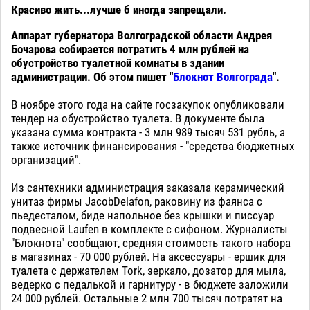
Красиво жить...лучше б иногда запрещали.
Аппарат губернатора Волгоградской области Андрея
Бочарова собирается потратить 4 млн рублей на
обустройство туалетной комнаты в здании
администрации. Об этом пишет "
Блокнот Волгограда
".
В ноябре этого года на сайте госзакупок опубликовали
тендер на обустройство туалета. В документе была
указана сумма контракта - 3 млн 989 тысяч 531 рубль, а
также источник финансирования - "средства бюджетных
организаций".
Из сантехники администрация заказала керамический
унитаз фирмы JacobDelafon, раковину из фаянса с
пьедесталом, биде напольное без крышки и писсуар
подвесной Laufen в комплекте с сифоном. Журналисты
"Блокнота" сообщают, средняя стоимость такого набора
в магазинах - 70 000 рублей. На аксессуары - ершик для
туалета с держателем Tork, зеркало, дозатор для мыла,
ведерко с педалькой и гарнитуру - в бюджете заложили
24 000 рублей. Остальные 2 млн 700 тысяч потратят на