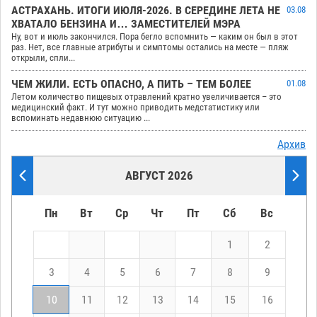
АСТРАХАНЬ. ИТОГИ ИЮЛЯ-2026. В СЕРЕДИНЕ ЛЕТА НЕ
03.08
ХВАТАЛО БЕНЗИНА И… ЗАМЕСТИТЕЛЕЙ МЭРА
Ну, вот и июль закончился. Пора бегло вспомнить — каким он был в этот
раз. Нет, все главные атрибуты и симптомы остались на месте — пляж
открыли, спли...
ЧЕМ ЖИЛИ. ЕСТЬ ОПАСНО, А ПИТЬ – ТЕМ БОЛЕЕ
01.08
Летом количество пищевых отравлений кратно увеличивается – это
медицинский факт. И тут можно приводить медстатистику или
вспоминать недавнюю ситуацию ...
Архив
АВГУСТ 2026
Пн
Вт
Ср
Чт
Пт
Сб
Вс
1
2
3
4
5
6
7
8
9
10
11
12
13
14
15
16