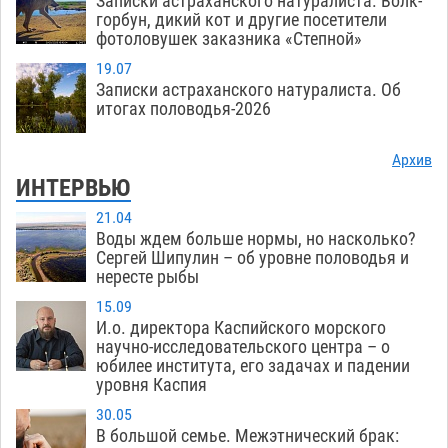
Записки астраханского натуралиста. Волк-
горбун, дикий кот и другие посетители
фотоловушек заказника «Степной»
19.07
Записки астраханского натуралиста. Об
итогах половодья-2026
Архив
ИНТЕРВЬЮ
21.04
Воды ждем больше нормы, но насколько?
Сергей Шипулин – об уровне половодья и
нересте рыбы
15.09
И.о. директора Каспийского морского
научно-исследовательского центра – о
юбилее института, его задачах и падении
уровня Каспия
30.05
В большой семье. Межэтнический брак: