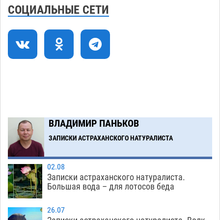
Попытка спасти знакомого привела трех
14:38
СОЦИАЛЬНЫЕ СЕТИ
астраханок под уголовную статью
05.08
506
Тысяча четыреста астраханцев пересели на
14:00
электромобили
05.08
503
Глава крупного астраханского города
13:23
поставил жителей перед непростым выбором
05.08
1345
Загрузить еще
ВЛАДИМИР ПАНЬКОВ
ЗАПИСКИ АСТРАХАНСКОГО НАТУРАЛИСТА
02.08
Записки астраханского натуралиста.
Большая вода – для лотосов беда
26.07