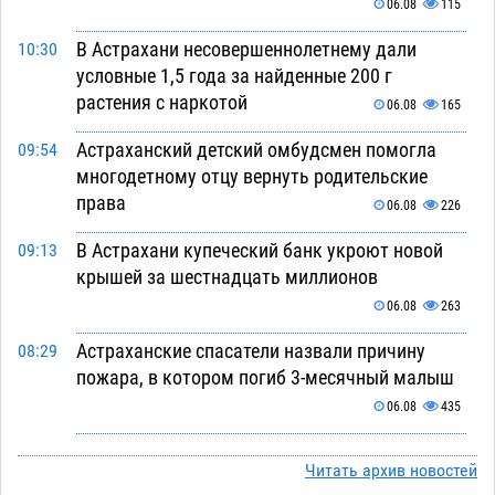
06.08
115
В Астрахани несовершеннолетнему дали
10:30
условные 1,5 года за найденные 200 г
растения с наркотой
06.08
165
Астраханский детский омбудсмен помогла
09:54
многодетному отцу вернуть родительские
права
06.08
226
В Астрахани купеческий банк укроют новой
09:13
крышей за шестнадцать миллионов
06.08
263
Астраханские спасатели назвали причину
08:29
пожара, в котором погиб 3-месячный малыш
06.08
435
Арендатор заплатит миллионы за порчу
07:38
Читать архив новостей
солью астраханских сельхозугодий
06.08
310