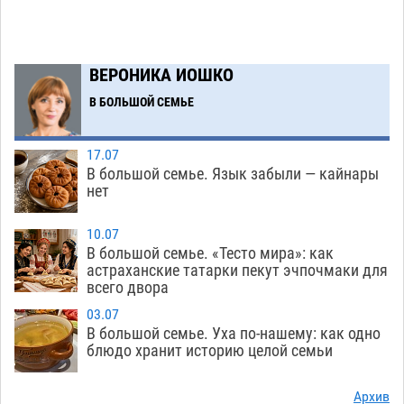
Завтра погода вновь заставит астраханцев
20:27
жариться
05.08
395
ВЕРОНИКА ИОШКО
Уникальные артефакты Золотой Орды
19:07
В БОЛЬШОЙ СЕМЬЕ
выставили в астраханском музее
05.08
435
Маленькую девочку увезли в больницу после
18:29
17.07
ДТП у «Алимпика» в Астрахани
05.08
643
В большой семье. Язык забыли — кайнары
нет
Всероссийская летняя перепись воробьев
16:31
стартует в Астрахани
05.08
391
10.07
В большой семье. «Тесто мира»: как
Астраханские пожарные поезда с начала года
15:58
астраханские татарки пекут эчпочмаки для
всего двора
десять раз выезжали на борьбу с огнем
05.08
399
03.07
В большой семье. Уха по-нашему: как одно
Гость из Чечни утонул в реке под Астраханью
15:14
блюдо хранит историю целой семьи
05.08
592
Архив