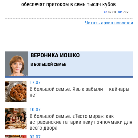
обеспечат притоком в семь тысяч кубов
07.08
782
Читать архив новостей
Астраханский аэропорт попробует отбиться
13:29
от ворон в апелляционном суде
07.08
424
Астраханские археологи откопали древнюю
12:53
помойку
ВЕРОНИКА ИОШКО
07.08
611
В БОЛЬШОЙ СЕМЬЕ
В Астрахани подросток угнал мотоцикл и
11:58
похитил чужие мобильник с банковскими
картами
07.08
379
17.07
В большой семье. Язык забыли — кайнары
Астраханцев ждут на парковом газоне с
11:20
нет
призами и эрмитажными котами
07.08
337
10.07
Астраханский суд встал на сторону МЧС в
10:43
В большой семье. «Тесто мира»: как
астраханские татарки пекут эчпочмаки для
споре за возврат униформы
07.08
508
всего двора
На Всероссийской Спартакиаде астраханские
10:02
03.07