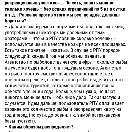
рекреационных участков»… То есть, ловить можно
сколько хочешь – без всяких ограничений по 5 кг в сутки
и т.д.. Разве не против этого мы все, по идее, должны
бороться?
– Давайте разберемся с нормами вылова, так как тезис,
употребляемый некоторыми далекими от темы
ораторами – что «на РПУ ловишь сколько хочешь» –
используется ими в качестве козыря на всех площадках.
Есть такое понятие – «квоты». В случае с РПУ порядок
следующий: каждый год мы обязаны заявить в
Агентство по рыболовству четкую цифру – сколько рыбы
на участке будет добыто в грядущем сезоне. Агентство
по рыболовству смотрит заявку, сопоставляет ее с
объектом и решает, сколько тонн рыбы выделить на то
количество туристов, которые останавливаются на
объекте в течении года. Больше, чем нужно, не дают
никогда, меньше дать – обычное дело. Так зачастую и
случается. Идем дальше: пользователь РПУ оплачивает
заранее это количество рыбы и распределяет квоту на
год вперед (по сути, до осени, т.к. зимой астраханские
базы пустуют).
– Каким образом распределяет?