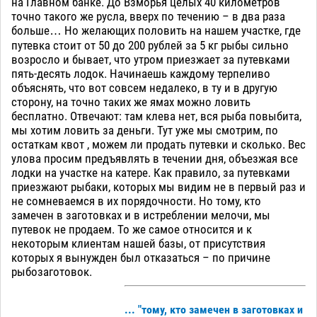
на Главном банке. До Взморья целых 40 километров
точно такого же русла, вверх по течению – в два раза
больше… Но желающих половить на нашем участке, где
путевка стоит от 50 до 200 рублей за 5 кг рыбы сильно
возросло и бывает, что утром приезжает за путевками
пять-десять лодок. Начинаешь каждому терпеливо
объяснять, что вот совсем недалеко, в ту и в другую
сторону, на точно таких же ямах можно ловить
бесплатно. Отвечают: там клева нет, вся рыба повыбита,
мы хотим ловить за деньги. Тут уже мы смотрим, по
остаткам квот , можем ли продать путевки и сколько. Вес
улова просим предъявлять в течении дня, объезжая все
лодки на участке на катере. Как правило, за путевками
приезжают рыбаки, которых мы видим не в первый раз и
не сомневаемся в их порядочности. Но тому, кто
замечен в заготовках и в истреблении мелочи, мы
путевок не продаем. То же самое относится и к
некоторым клиентам нашей базы, от присутствия
которых я вынужден был отказаться – по причине
рыбозаготовок.
... "тому, кто замечен в заготовках и