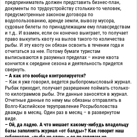
предприниматель должен представить бизнес-план,
документы по трудоустройству стольких-то человек,
предусмотренные законом договора по
водопользованию, аренде земли, вывозу мусора,
судовые билеты по принадлежащим ему плавсредствам
и т.д.. И взамен, если он конечно выиграет, то получает
право выкупить квоту на вылов такого-то количества
рыбы. И эту квоту он обязан освоить в течении года и
отчитаться за нее. Потому бумаги туристам
выписываются в разумных пределах – иначе квота
кончится к середине сезона и деятельность придется
свернуть.
– А как это вообще контролируется?
– Как я уже говорил, ведется рыбопромысловый журнал.
Рыбак приходит, получает разрешение поймать столько-
то килограммов рыбы. Эти данные заносятся в журнал.
Отчетные данные по нему мы обязаны отправлять в
Волго-Каспийское теруправление Росрыболовства
дважды в месяц. Один раз в месяц – в развернутом
виде.
– Ой, да ладно. А что мешает какому-нибудь владельцу
базы заполнять журнал «от балды»? Как говорит наш
губернатор, «рыба не слон» – ее по головам не