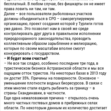
бесплатный. В любом случае, без фишкарты он не имеет
права ловить ни там, ни там.
Далее – все пользователи рыболовных участков
должны объединиться в СРО – саморегулируемую
организацию, проект создания которой у Турлиги готов
уже давно. Это позволит нам в своей же среде
контролировать друг друга в правильном исполнении
природоохранного законодательства, проводить
коллективным образом зарыбление и мелиорацию,
которые по своим масштабам вполне смогут
конкурировать с государством.
– И будет всем счастье?
– Не все так сладко, особенно последние три года, в
туристическом бизнесе Астраханской области и мы все
ощущаем отток туристов. На некоторых базах в 2013 году
он достиг 35%. Причины на поверхности. Основное –
уменьшение плотности водных биоресурсов. В связи с
этим многие стали ездить рыбачить за границу – в
страны Скандинавии, в частности.
Еще одна немаловажная причина – открылось очень
много частных гостевых домов в прибрежных селах
области. По некоторым данным их количество достигает