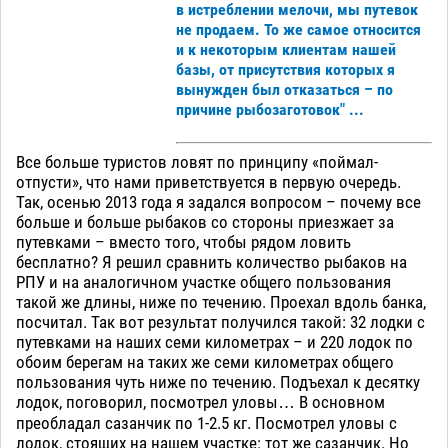
в истреблении мелочи, мы путевок
не продаем. То же самое относится
и к некоторым клиентам нашей
базы, от присутствия которых я
вынужден был отказаться – по
причине рыбозаготовок" ...
Все больше туристов ловят по принципу «поймал-
отпусти», что нами приветствуется в первую очередь.
Так, осенью 2013 года я задался вопросом – почему все
больше и больше рыбаков со стороны приезжает за
путевками – вместо того, чтобы рядом ловить
бесплатно? Я решил сравнить количество рыбаков на
РПУ и на аналогичном участке общего пользования
такой же длины, ниже по течению. Проехал вдоль банка,
посчитал. Так вот результат получился такой: 32 лодки с
путевками на наших семи километрах – и 220 лодок по
обоим берегам на таких же семи километрах общего
пользования чуть ниже по течению. Подъехал к десятку
лодок, поговорил, посмотрел уловы… В основном
преобладал сазанчик по 1-2.5 кг. Посмотрел уловы с
лодок, стоящих на нашем участке: тот же сазанчик. Но