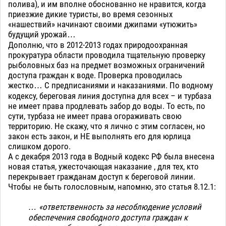
полива), и им вполне обоснованно не нравится, когда
приезжие дикие туристы, во время сезонных
«нашествий» начинают своими джипами «утюжить»
будущий урожай…
Дополню, что в 2012-2013 годах природоохранная
прокуратура области проводила тщательную проверку
рыболовных баз на предмет возможных ограничений
доступа граждан к воде. Проверка проводилась
жестко… С предписаниями и наказаниями. По водному
кодексу, береговая линия доступна для всех – и турбаза
не имеет права продлевать забор до воды. То есть, по
сути, турбаза не имеет права огораживать свою
территорию. Не скажу, что я лично с этим согласен, но
закон есть закон, и НЕ выполнять его для юрлица
слишком дорого.
А с декабря 2013 года в Водный кодекс РФ была внесена
новая статья, ужесточающая наказание , для тех, кто
перекрывает гражданам доступ к береговой линии.
Чтобы не быть голословным, напомню, это статья 8.12.1:
… «ответственность за несоблюдение условий
обеспечения свободного доступа граждан к