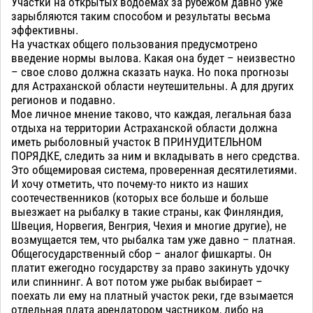
Участки на открытых водоемах за рубежом давно уже
зарыбляются таким способом и результаты весьма
эффективны.
На участках общего пользования предусмотрено
введение нормы вылова. Какая она будет – неизвестно
– свое слово должна сказать наука. Но пока прогнозы
для Астраханской области неутешительны. А для других
регионов и подавно.
Мое личное мнение таково, что каждая, легальная база
отдыха на территории Астраханской области должна
иметь рыболовный участок В ПРИНУДИТЕЛЬНОМ
ПОРЯДКЕ, следить за ним и вкладывать в него средства.
Это общемировая система, проверенная десятилетиями.
И хочу отметить, что почему-то никто из наших
соотечественников (которых все больше и больше
выезжает на рыбалку в такие страны, как Финляндия,
Швеция, Норвегия, Венгрия, Чехия и многие другие), не
возмущается тем, что рыбалка там уже давно – платная.
Общегосударственный сбор – аналог фишкарты. Он
платит ежегодно государству за право закинуть удочку
или спиннинг. А вот потом уже рыбак выбирает –
поехать ли ему на платный участок реки, где взымается
отдельная плата арендатором частником, либо на