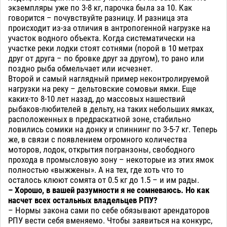
экземпляры уже по 3-8 кг, парочка была за 10. Как
говорится – почувствуйте разницу. И разница эта
происходит из-за отличия в антропогенной нагрузке на
участок водного объекта. Когда систематически на
участке реки лодки стоят сотнями (порой в 10 метрах
друг от друга – по бровке друг за другом), то рано или
поздно рыба обмельчает или исчезнет.
Второй и самый наглядный пример неконтролируемой
нагрузки на реку – дельтовские сомовьи ямки. Еще
каких-то 8-10 лет назад, до массовых нашествий
рыбаков-любителей в дельту, на таких небольших ямках,
расположенных в предраскатной зоне, стабильно
ловились сомики на донку и спиннинг по 3-5-7 кг. Теперь
же, в связи с появлением огромного количества
моторов, лодок, открытия погранзоны, свободного
прохода в промысловую зону – некоторые из этих ямок
полностью «выжжены». А на тех, где хоть что то
осталось клюют сомята от 0.5 кг до 1.5 – и им рады.
– Хорошо, в вашей разумности я не сомневаюсь. Но как
насчет всех остальных владельцев РПУ?
– Нормы закона сами по себе обязывают арендаторов
РПУ вести себя вменяемо. Чтобы заявиться на конкурс,