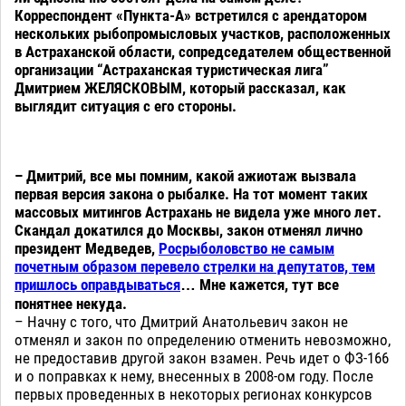
Корреспондент «Пункта-А» встретился с арендатором
нескольких рыбопромысловых участков, расположенных
в Астраханской области, сопредседателем общественной
организации “Астраханская туристическая лига”
Дмитрием ЖЕЛЯСКОВЫМ, который рассказал, как
выглядит ситуация с его стороны.
– Дмитрий, все мы помним, какой ажиотаж вызвала
первая версия закона о рыбалке. На тот момент таких
массовых митингов Астрахань не видела уже много лет.
Скандал докатился до Москвы, закон отменял лично
президент Медведев,
Росрыболовство не самым
почетным образом перевело стрелки на депутатов, тем
пришлось оправдываться
… Мне кажется, тут все
понятнее некуда.
– Начну с того, что Дмитрий Анатольевич закон не
отменял и закон по определению отменить невозможно,
не предоставив другой закон взамен. Речь идет о ФЗ-166
и о поправках к нему, внесенных в 2008-ом году. После
первых проведенных в некоторых регионах конкурсов