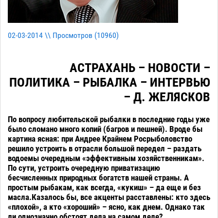
02-03-2014 \\ Просмотров (
10960
)
АСТРАХАНЬ – НОВОСТИ –
ПОЛИТИКА – РЫБАЛКА – ИНТЕРВЬЮ
– Д. ЖЕЛЯСКОВ
По вопросу любительской рыбалки в последние годы уже
было сломано много копий (багров и пешней). Вроде бы
картина ясная: при Андрее Крайнем Росрыболовство
решило устроить в отрасли большой передел – раздать
водоемы очередным «эффективным хозяйственникам».
По сути, устроить очередную приватизацию
бесчисленных природных богатств нашей страны. А
простым рыбакам, как всегда, «кукиш» – да еще и без
масла.Казалось бы, все акценты расставлены: кто здесь
«плохой», а кто «хороший» – ясно, как днем. Однако так
ли однозначно обстоят дела на самом деле?