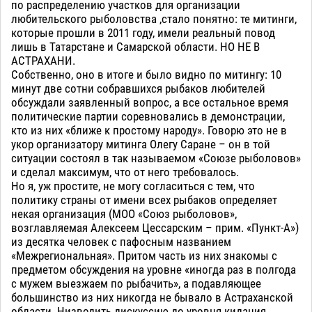
по распределению участков для организации
любительского рыболовства ,стало понятно: те митинги,
которые прошли в 2011 году, имели реальный повод
лишь в Татарстане и Самарской области. НО НЕ В
АСТРАХАНИ.
Собственно, оно в итоге и было видно по митингу: 10
минут две сотни собравшихся рыбаков любителей
обсуждали заявленный вопрос, а все остальное время
политические партии соревновались в демонстрации,
кто из них «ближе к простому народу». Говорю это не в
укор организатору митинга Олегу Саране – он в той
ситуации состоял в так называемом «Союзе рыболовов»
и сделал максимум, что от него требовалось.
Но я, уж простите, не могу согласиться с тем, что
политику страны от имени всех рыбаков определяет
некая организация (МОО «Союз рыболовов»,
возглавляемая Алексеем Цессарским – прим. «Пункт-А»)
из десятка человек с пафосным названием
«Межрегиональная». Притом часть из них знакомы с
предметом обсуждения на уровне «иногда раз в полгода
с мужем выезжаем по рыбачить», а подавляющее
большинство из них никогда не бывало в Астраханской
области. Низводить дискуссию до уровня кидания