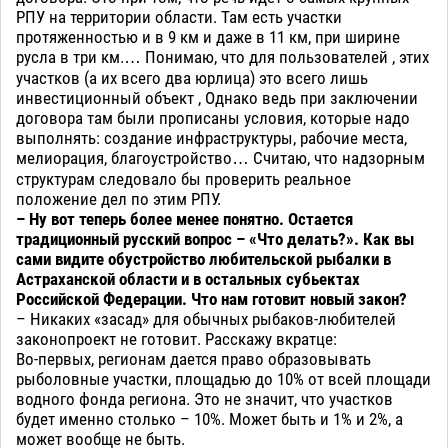
РПУ на территории области. Там есть участки
протяженностью и в 9 км и даже в 11 км, при ширине
русла в три км.… Понимаю, что для пользователей , этих
участков (а их всего два юрлица) это всего лишь
инвестиционный объект , Однако ведь при заключении
договора там были прописаны условия, которые надо
выполнять: создание инфраструктуры, рабочие места,
мелиорация, благоустройство… Считаю, что надзорным
структурам следовало бы проверить реальное
положение дел по этим РПУ.
– Ну вот теперь более менее понятно. Остается
традиционный русский вопрос – «Что делать?». Как вы
сами видите обустройство любительской рыбалки в
Астраханской области и в остальных субьектах
Российской Федерации. Что нам готовит новый закон?
– Никаких «засад» для обычных рыбаков-любителей
законопроект не готовит. Расскажу вкратце:
Во-первых, регионам дается право образовывать
рыболовные участки, площадью до 10% от всей площади
водного фонда региона. Это не значит, что участков
будет именно столько – 10%. Может быть и 1% и 2%, а
может вообще не быть.