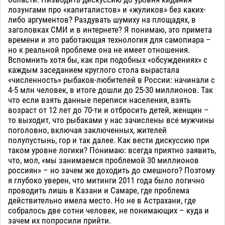
лозунгами про «капиталистов» и «жуликов» без каких-
либо аргументов? Раздувать шумиху на площадях, в
заголовках СМИ и в интернете? Я понимаю, это примета
времени и это работающая технология для самопиара –
но к реальной проблеме она не имеет отношения.
Вспомнить хотя бы, как при подобных «обсуждениях» с
каждым заседанием круглого стола вырастала
«численность» рыбаков-любителей в России: начинали с
4-5 млн человек, в итоге дошли до 25-30 миллионов. Так
что если взять данные переписи населения, взять
возраст от 12 лет до 70-ти и отбросить детей, женщин –
то выходит, что рыбаками у нас зачислены все мужчины
поголовно, включая заключенных, жителей
полупустынь, гор и так далее. Как вести дискуссию при
таком уровне логики? Понимаю: всегда приятно заявить,
что, мол, «мы занимаемся проблемой 30 миллионов
россиян» – но зачем же доходить до смешного? Поэтому
я глубоко уверен, что митинги 2011 года было логично
проводить лишь в Казани и Самаре, где проблема
действительно имела место. Но не в Астрахани, где
собралось две сотни человек, не понимающих – куда и
зачем их попросили прийти.