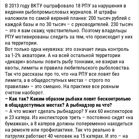
В 2013 году ВКТУ оштрафовало 18 РПУ за нарушения в
ведении рыбопромысловых журналов. И штрафы
наложили по самой верхней планке: 200 тысяч рублей с
каждой базы и по 30 тысяч – с руководителей. 230 тысяч
– это я вам скажу, чувствительно. Поэтому владельцы
РПУ мотивированы следить за тем, что происходит у них
на территории.
Вот только одна неувязка: это означает лишь контроль
за 1-2% акватории. А на всей остальной территории
«дикари» вольны ловить рыбу тоннами, не взирая на
квоты, лимиты и правила любительского рыболовства.
Так что рассказы про то, что «на РПУ все ловят без
лимита, а в общедоступных местах – строго по
правилам» – это смешно. На практике все ровным
счетом наоборот.
– Как так? Каким образом рыбаки ловят бесконтрольно
в общедоступных местах? А рыбнадзор на что?
– А что может сделать рыбнадзор? У них 60 инспекторов
и 23 катера. Из инспекторов треть – постоянно сидят «на
бумажках», а 8 катеров должны попеременно находиться
на ремонте или профилактике. Так что реально в
патрулях работают 40 человек на 15 катерах. И это – на