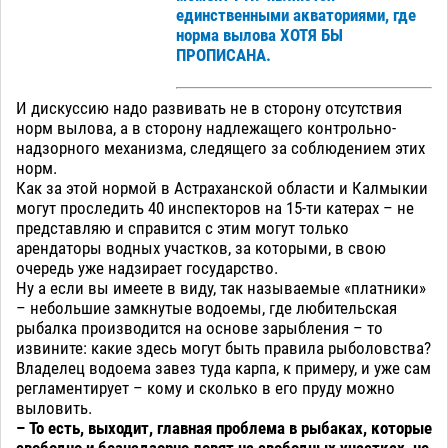
единственными акваториями, где
норма вылова ХОТЯ БЫ
ПРОПИСАНА.
И дискуссию надо развивать не в сторону отсутствия
норм вылова, а в сторону надлежащего контрольно-
надзорного механизма, следящего за соблюдением этих
норм.
Как за этой нормой в Астраханской области и Калмыкии
могут проследить 40 инспекторов на 15-ти катерах – не
представляю и справится с этим могут только
арендаторы водных участков, за которыми, в свою
очередь уже надзирает государство.
Ну а если вы имеете в виду, так называемые «платники»
– небольшие замкнутые водоемы, где любительская
рыбалка производится на основе зарыбления – то
извините: какие здесь могут быть правила рыболовства?
Владелец водоема завез туда карпа, к примеру, и уже сам
регламентирует – кому и сколько в его пруду можно
выловить.
– То есть, выходит, главная проблема в рыбаках, которые
свободно и безнадзорно ловят на свободных участках, не