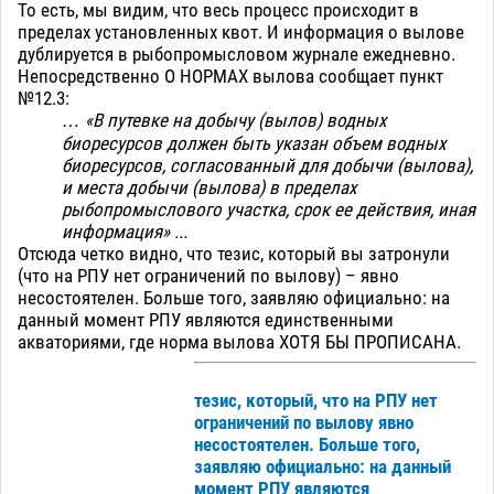
То есть, мы видим, что весь процесс происходит в
пределах установленных квот. И информация о вылове
дублируется в рыбопромысловом журнале ежедневно.
Непосредственно О НОРМАХ вылова сообщает пункт
№12.3:
… «В путевке на добычу (вылов) водных
биоресурсов должен быть указан объем водных
биоресурсов, согласованный для добычи (вылова),
и места добычи (вылова) в пределах
рыбопромыслового участка, срок ее действия, иная
информация» ...
Отсюда четко видно, что тезис, который вы затронули
(что на РПУ нет ограничений по вылову) – явно
несостоятелен. Больше того, заявляю официально: на
данный момент РПУ являются единственными
акваториями, где норма вылова ХОТЯ БЫ ПРОПИСАНА.
тезис, который, что на РПУ нет
ограничений по вылову явно
несостоятелен. Больше того,
заявляю официально: на данный
момент РПУ являются