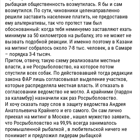
рыбацкая общественность возмутилась. Я бы и сам
возмутился. По сути, чиновники целенаправленно
решили заставить население платить, не предоставив
ему альтернативы, так что протест там был
обоснованный: когда тебя неминуемо заставляют ехать
минимум за 50 километров на рыбалку, это не может не
вызвать подобной реакции. И именно поэтому в Казани
на митинг собралось около 7-8 тыс. человек, а в Самаре
– порядка 3-4 тысяч.
Притом, отвечу, такую схему реализовали местные
власти, а не Росрыболовство, на которое потом
спустили всех собак. По действовавшей тогда редакции
закона ФАР лишь согласовывал выделение участков,
которые распределяла местная власть. И отказать в
согласовании ведомство не могло. А крайними (пардон
за каламбур) назначили как раз Росрыболовство.
И хочу сказать пару слов в защиту ведомства Андрея
Анатольевича Крайнего и его самого. Он сам лично
приехал на митинг в Москве , нашел мужество заявить,
что Росрыболовство на 99,9% всегда занималось
промышленной рыбалкой , в любительской ничего не
понимает и предложил лидерам рыбацкой