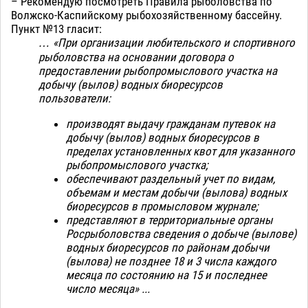
– Рекомендую посмотреть Правила рыболовства по
Волжско-Каспийскому рыбохозяйственному бассейну.
Пункт №13 гласит:
… «При организации любительского и спортивного
рыболовства на основании договора о
предоставлении рыбопромыслового участка на
добычу (вылов) водных биоресурсов
пользователи:
производят выдачу гражданам путевок на
добычу (вылов) водных биоресурсов в
пределах установленных квот для указанного
рыбопромыслового участка;
обеспечивают раздельный учет по видам,
объемам и местам добычи (вылова) водных
биоресурсов в промысловом журнале;
представляют в территориальные органы
Росрыболовства сведения о добыче (вылове)
водных биоресурсов по районам добычи
(вылова) не позднее 18 и 3 числа каждого
месяца по состоянию на 15 и последнее
число месяца» ...