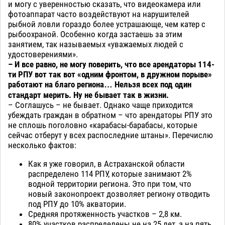
и могу с уверенностью сказать, что видеокамера или
фотоаппарат часто воздействуют на нарушителей
рыбной ловли гораздо более устрашающе, чем катер с
рыбоохраной. Особенно когда застаешь за этим
занятием, так называемых «уважаемых людей с
удостоверениями».
– И все равно, не могу поверить, что все арендаторы 114-
ти РПУ вот так вот «одним фронтом, в дружном порыве»
работают на благо региона… Нельзя всех под один
стандарт мерить. Ну не бывает так в жизни.
– Соглашусь – не бывает. Однако чаще приходится
убеждать граждан в обратном – что арендаторы РПУ это
не сплошь поголовно «карабасы-барабасы, которые
сейчас отберут у всех распоследние штаны». Перечислю
несколько фактов:
Как я уже говорил, в Астраханской области
распределено 114 РПУ, которые занимают 2%
водной территории региона. Это при том, что
новый законопроект дозволяет региону отводить
под РПУ до 10% акватории.
Средняя протяженность участков – 2,8 км.
80% участков распределены не на 25 лет, а на пять..