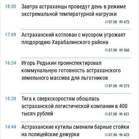
Завтра астраханцы проведут день в режиме
18:00
экстремальной температурной нагрузки
07.08
472
Астраханский котлован с мусором угрожает
17:09
плодородию Харабалинского района
07.08
360
Игорь Редькин проинспектировал
16:24
коммунальную готовность астраханского
земельного массива для льготников
07.08
373
Тяга к сверхскоростям обошлась
15:28
астраханской логистической компании в 400
тысяч рублей
07.08
421
Астраханские кутилы сменили барные стойки
14:44
на полицейские дежурки
07.08
423