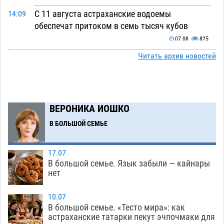
С 11 августа астраханские водоемы
14:09
обеспечат притоком в семь тысяч кубов
07.08
825
Читать архив новостей
Астраханский аэропорт попробует отбиться
13:29
от ворон в апелляционном суде
07.08
443
Астраханские археологи откопали древнюю
12:53
помойку
ВЕРОНИКА ИОШКО
07.08
622
В БОЛЬШОЙ СЕМЬЕ
В Астрахани подросток угнал мотоцикл и
11:58
похитил чужие мобильник с банковскими
картами
07.08
384
17.07
В большой семье. Язык забыли — кайнары
Астраханцев ждут на парковом газоне с
11:20
нет
призами и эрмитажными котами
07.08
342
10.07
Астраханский суд встал на сторону МЧС в
10:43
В большой семье. «Тесто мира»: как
астраханские татарки пекут эчпочмаки для
споре за возврат униформы
07.08
539