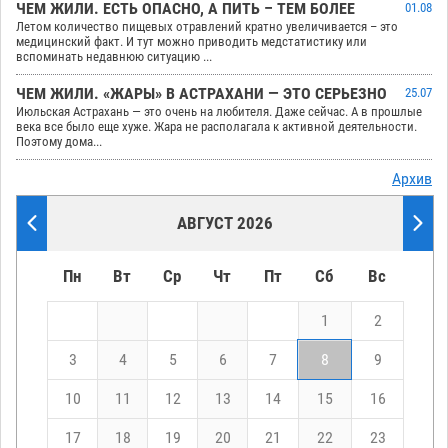
ЧЕМ ЖИЛИ. ЕСТЬ ОПАСНО, А ПИТЬ – ТЕМ БОЛЕЕ
01.08
Летом количество пищевых отравлений кратно увеличивается – это
медицинский факт. И тут можно приводить медстатистику или
вспоминать недавнюю ситуацию ...
ЧЕМ ЖИЛИ. «ЖАРЫ» В АСТРАХАНИ — ЭТО СЕРЬЕЗНО
25.07
Июльская Астрахань — это очень на любителя. Даже сейчас. А в прошлые
века все было еще хуже. Жара не располагала к активной деятельности.
Поэтому дома...
Архив
АВГУСТ 2026
Пн
Вт
Ср
Чт
Пт
Сб
Вс
1
2
3
4
5
6
7
8
9
10
11
12
13
14
15
16
17
18
19
20
21
22
23