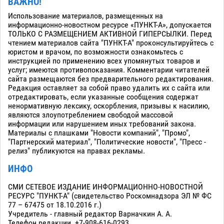
ВАЖНО!
Использование материалов, размещенных на
информационно-новостном ресурсе «ПУНКТ-А», допускается
ТОЛЬКО С РАЗМЕЩЕНИЕМ АКТИВНОЙ ГИПЕРСЫЛКИ. Перед
чтением материалов сайта "ПУНКТ-А" проконсультируйтесь с
юристом и врачом, по возможности ознакомьтесь с
инструкцией по применению всех упомянутых товаров и
услуг; имеются противопоказания. Комментарии читателей
сайта размещаются без предварительного редактирования.
Редакция оставляет за собой право удалить их с сайта или
отредактировать, если указанные сообщения содержат
ненормативную лексику, оскорбления, призывы к насилию,
являются злоупотреблением свободой массовой
информации или нарушением иных требований закона.
Материалы с плашками "Новости компаний", "Промо",
"Партнерский материал", "Политические новости", "Пресс -
релиз" публикуются на правах рекламы.
ИНФО
СМИ СЕТЕВОЕ ИЗДАНИЕ ИНФОРМАЦИОННО-НОВОСТНОЙ
РЕСУРС "ПУНКТ-А" (свидетельство Роскомнадзора ЭЛ № ФС
77 – 67475 от 18.10.2016 г.)
Учредитель - главный редактор Варначкин А. А.
Телефон редакции. +7-908-616-0293.