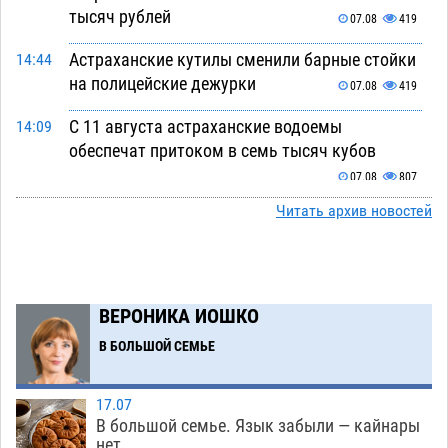
тысяч рублей
07.08
419
Астраханские кутилы сменили барные стойки
14:44
на полицейские дежурки
07.08
419
С 11 августа астраханские водоемы
14:09
обеспечат притоком в семь тысяч кубов
07.08
807
Читать архив новостей
Астраханский аэропорт попробует отбиться
13:29
от ворон в апелляционном суде
07.08
434
Астраханские археологи откопали древнюю
12:53
помойку
ВЕРОНИКА ИОШКО
07.08
617
В БОЛЬШОЙ СЕМЬЕ
В Астрахани подросток угнал мотоцикл и
11:58
похитил чужие мобильник с банковскими
картами
07.08
382
17.07
В большой семье. Язык забыли — кайнары
Астраханцев ждут на парковом газоне с
11:20
нет