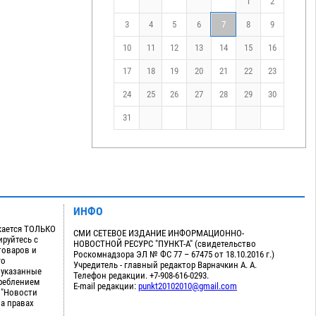
1
2
3
4
5
6
7
8
9
10
11
12
13
14
15
16
17
18
19
20
21
22
23
24
25
26
27
28
29
30
31
ИНФО
кается ТОЛЬКО
СМИ СЕТЕВОЕ ИЗДАНИЕ ИНФОРМАЦИОННО-
руйтесь с
НОВОСТНОЙ РЕСУРС "ПУНКТ-А" (свидетельство
товаров и
Роскомнадзора ЭЛ № ФС 77 – 67475 от 18.10.2016 г.)
го
Учредитель - главный редактор Варначкин А. А.
 указанные
Телефон редакции. +7-908-616-0293.
треблением
E-mail редакции:
punkt20102010@gmail.com
 "Новости
на правах