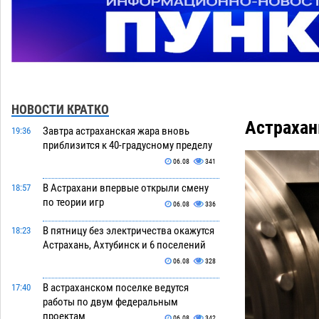
НОВОСТИ КРАТКО
Астрахан
Завтра астраханская жара вновь
19:36
приблизится к 40-градусному пределу
06.08
341
В Астрахани впервые открыли смену
18:57
по теории игр
06.08
336
В пятницу без электричества окажутся
18:23
Астрахань, Ахтубинск и 6 поселений
06.08
328
В астраханском поселке ведутся
17:40
работы по двум федеральным
проектам
06.08
342