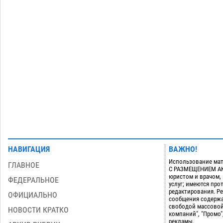
дали условные 1,5 года за найденные
200 г растения с наркотой
06.08
354
Загрузить еще
НАВИГАЦИЯ
ВАЖНО!
Использование мат
ГЛАВНОЕ
С РАЗМЕЩЕНИЕМ АКТ
юристом и врачом,
ФЕДЕРАЛЬНОЕ
услуг; имеются пр
редактирования. Ре
ОФИЦИАЛЬНО
сообщения содержа
свободой массовой
НОВОСТИ КРАТКО
компаний", "Промо"
рекламы.