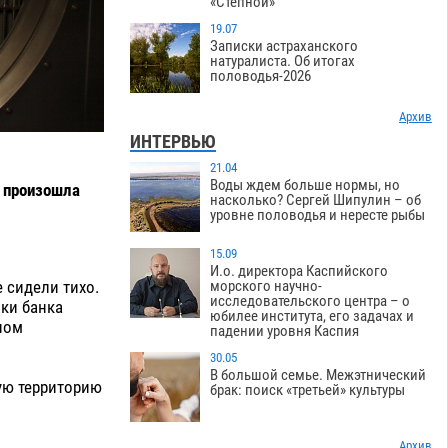
«Степной»
19.07
Записки астраханского
натуралиста. Об итогах
половодья-2026
Архив
ИНТЕРВЬЮ
21.04
Воды ждем больше нормы, но
й произошла
насколько? Сергей Шипулин – об
уровне половодья и нересте рыбы
15.09
И.о. директора Каспийского
 сидели тихо.
морского научно-
исследовательского центра – о
ки банка
юбилее института, его задачах и
ном
падении уровня Каспия
30.05
В большой семье. Межэтнический
ую территорию
брак: поиск «третьей» культуры
Архив