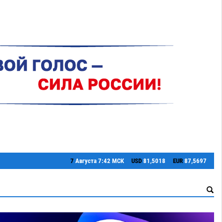
7
Августа
7:42 МСК
USD
81,5018
EUR
87,5697