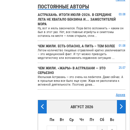
ПОСТОЯННЫЕ АВТОРЫ
АСТРАХАНЬ. ИТОГИ ИЮЛЯ-2026. В СЕРЕДИНЕ
03.08
ЛЕТА НЕ ХВАТАЛО БЕНЗИНА И… ЗАМЕСТИТЕЛЕЙ
МЭРА
Ну, вот и июль закончился. Пора бегло вспомнить — каким он
был в этот раз. Нет, все главные атрибуты и симптомы
остались на месте — пляж открыли, спли...
ЧЕМ ЖИЛИ. ЕСТЬ ОПАСНО, А ПИТЬ – ТЕМ БОЛЕЕ
01.08
Летом количество пищевых отравлений кратно увеличивается
– это медицинский факт. И тут можно приводить
медстатистику или вспоминать недавнюю ситуацию ...
ЧЕМ ЖИЛИ. «ЖАРЫ» В АСТРАХАНИ — ЭТО
25.07
СЕРЬЕЗНО
Июльская Астрахань — это очень на любителя. Даже сейчас. А
в прошлые века все было еще хуже. Жара не располагала к
активной деятельности. Поэтому дома...
Архив
АВГУСТ 2026
Пн
Вт
Ср
Чт
Пт
Сб
Вс