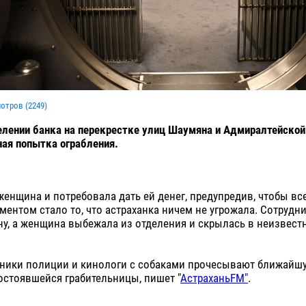
мотров (
2249
)
елении банка на перекрестке улиц Шаумяна и Адмиралтейско
ая попытка ограбления.
женщина и потребовала дать ей денег, предупредив, чтобы все
нтом стало то, что астраханка ничем не угрожала. Сотрудни
у, а женщина выбежала из отделения и скрылась в неизвест
дники полиции и кинологи с собаками прочесывают ближайш
остоявшейся грабительницы, пишет "
АстраханьFM"
.