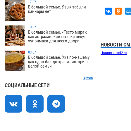
зеленые зоны на автоматический
17.07
В большой семье. Язык забыли —
полив
06.08
305
кайнары нет
Скончался второй ребенок после
13:13
пожара в Астрахани
10.07
06.08
742
В большой семье. «Тесто мира»:
как астраханские татарки пекут
Астраханские гандболисты с крупной
12:49
эчпочмаки для всего двора
победы стартовали на Всероссийской
НОВОСТИ СМ
Спартакиаде
06.08
356
03.07
Новости smi2.ru
В большой семье. Уха по-нашему:
В астраханском селе невестка
12:16
как одно блюдо хранит историю
целой семьи
изрешетила машину свекрови
06.08
517
Архив
Астраханские приставы выдворили 12
11:45
СОЦИАЛЬНЫЕ СЕТИ
нелегалов прямым рейсом из
Шереметьево
06.08
360
Как астраханцы назвали своих детей в
11:08
июле
06.08
366
В Астрахани несовершеннолетнему
10:30