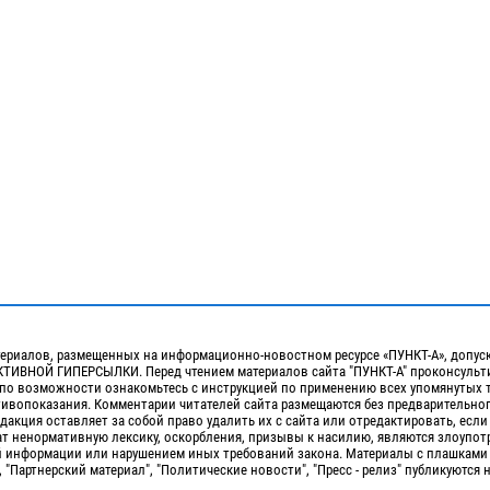
ериалов, размещенных на информационно-новостном ресурсе «ПУНКТ-А», допус
ИВНОЙ ГИПЕРСЫЛКИ. Перед чтением материалов сайта "ПУНКТ-А" проконсульти
 по возможности ознакомьтесь с инструкцией по применению всех упомянутых 
отивопоказания. Комментарии читателей сайта размещаются без предварительно
дакция оставляет за собой право удалить их с сайта или отредактировать, если
т ненормативную лексику, оскорбления, призывы к насилию, являются злоупо
 информации или нарушением иных требований закона. Материалы с плашками
, "Партнерский материал", "Политические новости", "Пресс - релиз" публикуются 