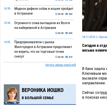
Модное дефиле собак и кошек пройдет
16:59
в Астрахани
06.08
343
Огромного сома вытащили из Волги
16:36
на набережной в Астрахани
06.08
439
18-11-2016 \\ Прос
Предприниматели с рынка
16:02
Сегодня в отд
Жилгородок в Астрахани продолжают
весьма комичн
не верить, что их торговые точки
снесут
06.08
419
Читать архив новостей
Ящерицу из астраханской пустыни
15:22
В банк зашла 
поместили на новой серебряной
Ключевым моме
монете Банка России
06.08
322
вызвали охран
направлении.
Буддийские святыни из Астрахани
14:35
ВЕРОНИКА ИОШКО
выставили в музее Пушкина в Москве
Сейчас сотру
06.08
305
в поисках нес
В БОЛЬШОЙ СЕМЬЕ
Мэрия Астрахани переводит городские
13:50