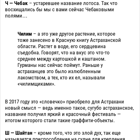
Ч — Чебак
– устаревшее название лотоса. Так что
восхищались бы мы с вами сейчас Чебаковыми
полями…
Чилим
– а это уже другое растение, которое
тоже занесено в Красную книгу Астраханской
области. Растет в воде, его сердцевина
съедобна. Говорят, что на вкус это что-то
среднее между картошкой и каштаном.
Гурманы нас сейчас поймут. Раньше у
астраханцев это было излюбленным
лакомством, а тех, кто их ел, называли
«чилимщиками».
В 2017 году это «словечко» приобрело для Астрахани
новый смысл — ведь именно такое, сугубо астраханское,
название получил яркий и красочный фестиваль —
итогом которого стали такие граффити-объекты.
Ш — Шайтан
– кроме того, что это злой дух, так еще
называется приспособление на судне для крепления