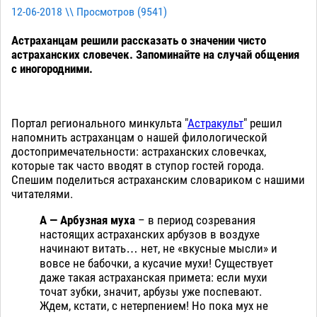
12-06-2018 \\ Просмотров (
9541
)
Астраханцам решили рассказать о значении чисто
астраханских словечек. Запоминайте на случай общения
с иногородними.
Портал регионального минкульта "
Астракульт
" решил
напомнить астраханцам о нашей филологической
достопримечательности: астраханских словечках,
которые так часто вводят в ступор гостей города.
Спешим поделиться астраханским словариком с нашими
читателями.
А —
Арбузная муха
– в период созревания
настоящих астраханских арбузов в воздухе
начинают витать… нет, не «вкусные мысли» и
вовсе не бабочки, а кусачие мухи! Существует
даже такая астраханская примета: если мухи
точат зубки, значит, арбузы уже поспевают.
Ждем, кстати, с нетерпением! Но пока мух не