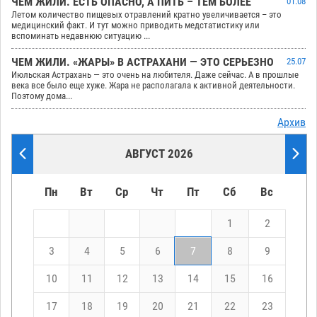
ЧЕМ ЖИЛИ. ЕСТЬ ОПАСНО, А ПИТЬ – ТЕМ БОЛЕЕ
01.08
Летом количество пищевых отравлений кратно увеличивается – это
медицинский факт. И тут можно приводить медстатистику или
вспоминать недавнюю ситуацию ...
ЧЕМ ЖИЛИ. «ЖАРЫ» В АСТРАХАНИ — ЭТО СЕРЬЕЗНО
25.07
Июльская Астрахань — это очень на любителя. Даже сейчас. А в прошлые
века все было еще хуже. Жара не располагала к активной деятельности.
Поэтому дома...
Архив
АВГУСТ 2026
Пн
Вт
Ср
Чт
Пт
Сб
Вс
1
2
3
4
5
6
7
8
9
10
11
12
13
14
15
16
17
18
19
20
21
22
23