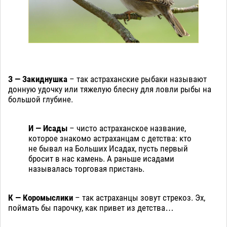
З — Закиднушка
– так астраханские рыбаки называют
донную удочку или тяжелую блесну для ловли рыбы на
большой глубине.
И — Исады
– чисто астраханское название,
которое знакомо астраханцам с детства: кто
не бывал на Больших Исадах, пусть первый
бросит в нас камень. А раньше исадами
называлась торговая пристань.
К — Коромыслики
– так астраханцы зовут стрекоз. Эх,
поймать бы парочку, как привет из детства…