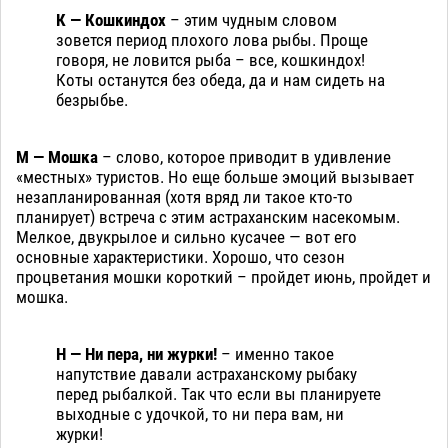
К — Кошкиндох
– этим чудным словом
зовется период плохого лова рыбы. Проще
говоря, не ловится рыба – все, кошкиндох!
Коты останутся без обеда, да и нам сидеть на
безрыбье.
М — Мошка
– слово, которое приводит в удивление
«местных» туристов. Но еще больше эмоций вызывает
незапланированная (хотя вряд ли такое кто-то
планирует) встреча с этим астраханским насекомым.
Мелкое, двукрылое и сильно кусачее — вот его
основные характеристики. Хорошо, что сезон
процветания мошки короткий – пройдет июнь, пройдет и
мошка.
Н — Ни пера, ни журки!
– именно такое
напутствие давали астраханскому рыбаку
перед рыбалкой. Так что если вы планируете
выходные с удочкой, то ни пера вам, ни
журки!