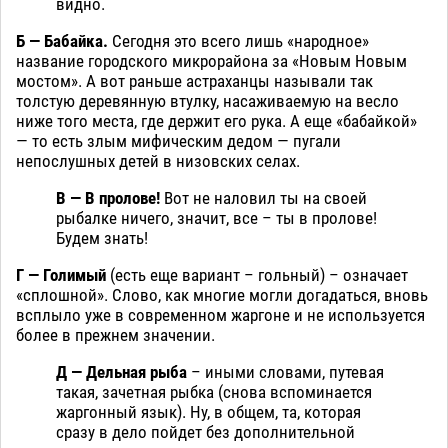
видно.
Б — Бабайка.
Сегодня это всего лишь «народное»
название городского микрорайона за «Новым Новым
мостом». А вот раньше астраханцы называли так
толстую деревянную втулку, насаживаемую на весло
ниже того места, где держит его рука. А еще «бабайкой»
— то есть злым мифическим дедом — пугали
непослушных детей в низовских селах.
В — В пролове!
Вот не наловил ты на своей
рыбалке ничего, значит, все – ты в пролове!
Будем знать!
Г — Голимый
(есть еще вариант – гольный) – означает
«сплошной». Слово, как многие могли догадаться, вновь
всплыло уже в современном жаргоне и не используется
более в прежнем значении.
Д — Дельная рыба
– иными словами, путевая
такая, зачетная рыбка (снова вспоминается
жаргонный язык). Ну, в общем, та, которая
сразу в дело пойдет без дополнительной