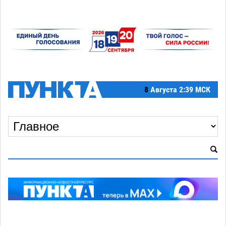
8
Августа
2:39 МСК