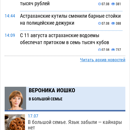
тысяч рублей
07.08
381
Астраханские кутилы сменили барные стойки
14:44
на полицейские дежурки
07.08
388
С 11 августа астраханские водоемы
14:09
обеспечат притоком в семь тысяч кубов
07.08
737
Читать архив новостей
Астраханский аэропорт попробует отбиться
13:29
от ворон в апелляционном суде
07.08
402
Астраханские археологи откопали древнюю
12:53
помойку
ВЕРОНИКА ИОШКО
07.08
589
В БОЛЬШОЙ СЕМЬЕ
В Астрахани подросток угнал мотоцикл и
11:58
похитил чужие мобильник с банковскими
картами
07.08
363
17.07
В большой семье. Язык забыли — кайнары
Астраханцев ждут на парковом газоне с
11:20
нет